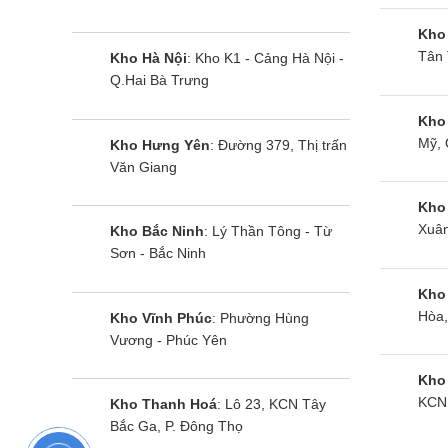
Trả lại không gian sạch kh
Kho
Tân 
Kho Hà Nội
: Kho K1 - Cảng Hà Nội -
Với thiết kế lưới siêu nhỏ của bộ lọc kép gồm: lư
Q.Hai Bà Trưng
hơn 50%.
Kho
Đồng thời, chức năng Fresh tạo ion âm trên máy lạ
Mỹ, 
Kho Hưng Yên
: Đường 379, Thị trấn
Văn Giang
Kho
Xuân
Kho Bắc Ninh
: Lý Thần Tông - Từ
Đa dạng cách sử dụng với
Sơn - Bắc Ninh
Với chế độ Fan Only, người dùng có thể sử dụng 
Kho
Hòa,
Kho Vĩnh Phúc
: Phường Hùng
hoặc khi người dùng không cần làm lạnh.
Vương - Phúc Yên
Kho
KCN 
Kho Thanh Hoá
: Lô 23, KCN Tây
Màn hình LED hiển thị nhiệt
Bắc Ga, P. Đông Thọ