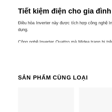
Tiết kiệm điện cho gia đình
Điều hòa Inverter này được tích hợp công nghệ In
dụng.
Công nghệ Inverter Quattro mà Midea trang bị tr
nhanh và tốt hơn.
Tối ưu hiệu quả tiết kiệm đ
Máy lạnh Midea Inverter được trang bị thêm hệ t
SẢN PHẨM CÙNG LOẠI
nhưng vẫn duy trì được hiệu quả làm lạnh tốt nhất
Tận hưởng cảm giác mát lạ
Với chế độ làm lạnh nhanh Boost, điều hòa Mide