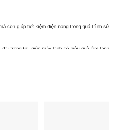
à còn giúp tiết kiệm điện năng trong quá trình sử
đại trong 6s, giúp máy lạnh có hiệu quả làm lạnh
ế độ iEco, giúp gia tăng khả năng tiết kiệm điện
lạnh nhanh Boost
t độ cài đặt mang đến cho bạn cảm giác mát lạnh