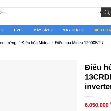
H
TIVI
MÁY SẤY
MÁY GIẶT
ĐIỀU HÒA
reo tường
/
Điều hòa Midea
/
Điều hòa Midea 12000BTU
Điều h
13CRDN
inverte
6.050.000