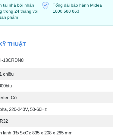
 tại nhà bởi nhân
Tổng đài bảo hành Midea
g trong 24 tháng với
1800 588 863
 sản phẩm
KỸ THUẬT
II-13CRDN8
1 chiều
000btu
rter: Có
 pha, 220-240V, 50-60Hz
 R32
n lạnh (RxSxC): 835 x 208 x 295 mm