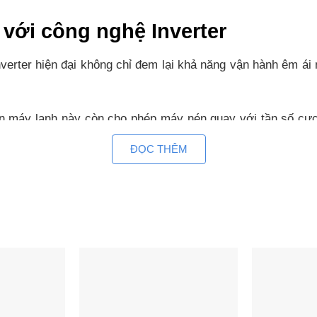
 với công nghệ Inverter
verter hiện đại không chỉ đem lại khả năng vận hành êm ái m
ên máy lạnh này còn cho phép máy nén quay với tần số cực 
ĐỌC THÊM
iện với GearShift và iEco
hống tiết kiệm điện 3 cấp độ năng lượng GearShift cùng ch
.
nh ngay tức thì với chế độ làm 
a 12000 BTU sẽ giúp căn phòng nhanh chóng đạt được nhiệ