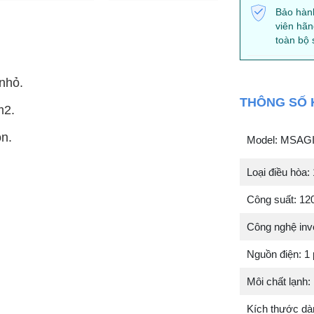
Bảo hành
viên hãn
toàn bộ
nhỏ.
THÔNG SỐ 
m2.
ồn.
Model: MSAG
Loại điều hòa: 
Công suất: 12
Công nghệ inve
Nguồn điện: 1
Môi chất lạnh:
Kích thước dà