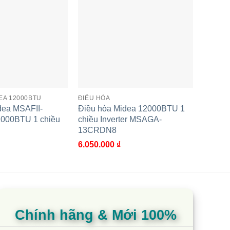
 lạnh của máy lạnh) cho nên máy sẽ mang đến hiệu
EA 12000BTU
ĐIỀU HÒA
dea MSAFII-
Điều hòa Midea 12000BTU 1
u lượng gió được thổi ra, mang hơi lạnh lan toả xa
000BTU 1 chiều
chiều Inverter MSAGA-
13CRDN8
6.050.000
₫
 trong không khí cho căn phòng trở nên khô ráo,
Chính hãng & Mới 100%