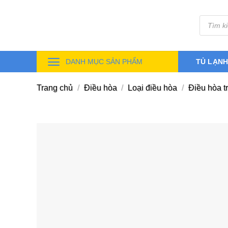
Skip
Tìm
to
kiếm
sản
content
phẩm
DANH MỤC SẢN PHẨM
TỦ LẠN
Trang chủ
/
Điều hòa
/
Loại điều hòa
/
Điều hòa t