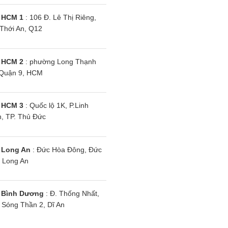
uẩn, an toàn cho hô hấp với bộ lọ
 HCM 1
: 106 Đ. Lê Thị Riêng,
Thới An, Q12
ới lọc mật độ cao và lưới lọc tăng cường, bụi bẩn và các tá
 HCM 2
: phường Long Thạnh
nh sẽ góp phần trả lại cho không gian trong lành, bảo vệ sứ
Quận 9, HCM
 HCM 3
: Quốc lộ 1K, P.Linh
, TP. Thủ Đức
 chế độ Fan Only
máy lạnh như một chiếc quạt thổi gió thông thường. Chế đ
 Long An
: Đức Hòa Đông, Đức
 Long An
 Bình Dương
: Đ. Thống Nhất,
Sóng Thần 2, Dĩ An
 độ tiện lợi