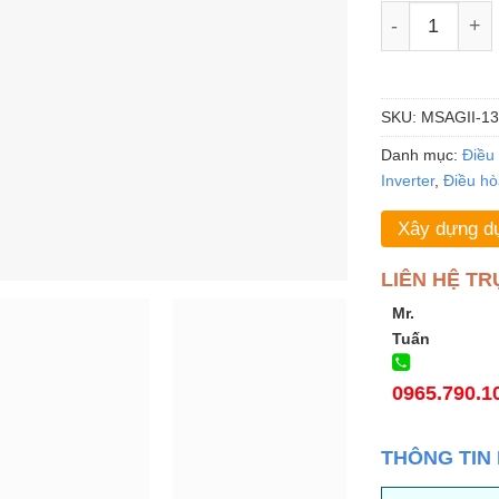
Điều hòa Mide
SKU:
MSAGII-1
Danh mục:
Điều
Inverter
,
Điều hò
Xây dựng dự
LIÊN HỆ TR
Mr.
Tuấn
0965.790.1
THÔNG TIN