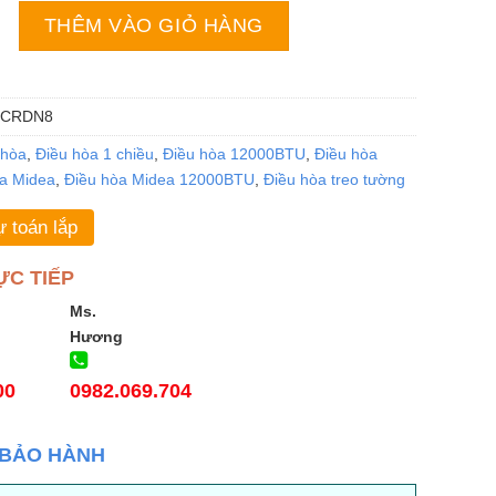
a MSAGII-13CRDN8 | 12000BTU 1 chiều inverter số lượng
THÊM VÀO GIỎ HÀNG
3CRDN8
 hòa
,
Điều hòa 1 chiều
,
Điều hòa 12000BTU
,
Điều hòa
a Midea
,
Điều hòa Midea 12000BTU
,
Điều hòa treo tường
 toán lắp
ỰC TIẾP
Ms.
Hương
00
0982.069.704
 BẢO HÀNH