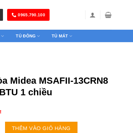
0965.790.100
TỦ ĐÔNG
TỦ MÁT
òa Midea MSAFII-13CRN8
0BTU 1 chiều
₫
ea MSAFII-13CRN8 | 12000BTU 1 chiều số lượng
THÊM VÀO GIỎ HÀNG