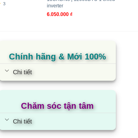
3
inverter
6.050.000
₫
trợ sản phẩm trọn đời (24/7).
Chính hãng & Mới 100%
Chi tiết
Chăm sóc tận tâm
Chi tiết