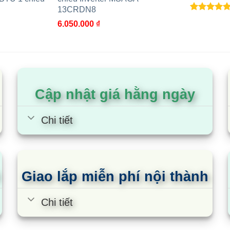
 Nam Từ Liêm, Hà Nội [Chỉ cách SVĐ Mỹ Đình 1.5Km]
13CRDN8
5.00
3
trên 5
6.050.000
₫
4.3543 0821
dựa trên
đánh giá
ai nguyên kiện.
àng và dịch vụ lắp đặt nhanh chóng, chuyên nghiệp, hỗ 
Cập nhật giá hằng ngày
Chi tiết
Giao lắp miễn phí nội thành
Chi tiết