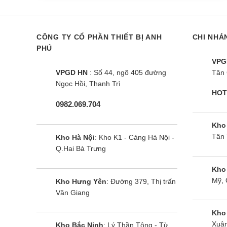
CÔNG TY CỔ PHẦN THIẾT BỊ ANH
CHI NHÁ
Điều hòa Midea MSAFG-
Điều hòa Mi
PHÚ
13CRN8 | 12000BTU 1 Chiều
13CRN8 | 12
VPG
VPGD HN
: Số 44, ngõ 405 đường
Tân 
Ngọc Hồi, Thanh Trì
HOT
0982.069.704
Kho
Tân 
Kho Hà Nội
: Kho K1 - Cảng Hà Nội -
Q.Hai Bà Trưng
Kho
Mỹ, 
Kho Hưng Yên
: Đường 379, Thị trấn
Văn Giang
Kho
Xuân
Kho Bắc Ninh
: Lý Thần Tông - Từ