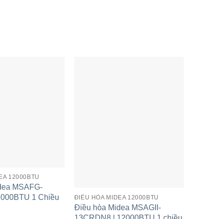
 khiển từ xa thì máy điều hòa midea MSAFII-13CRN8
 khí sẽ duy trì nhiệt độ thoải mái nhất đồng thời
 này, dàn lạnh trong nhà sẽ báo động khi các
iệu quả nhất.
hé.
EA 12000BTU
idea MSAFG-
2000BTU 1 Chiều
ĐIỀU HÒA MIDEA 12000BTU
Điều hòa Midea MSAGII-
13CRDN8 | 12000BTU 1 chiều