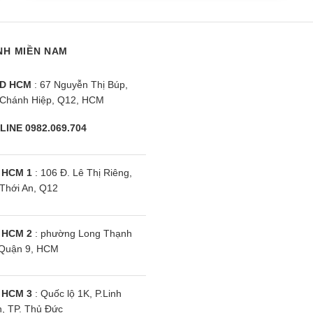
NH MIỀN NAM
dea MSAFGII-
Điều hòa Midea MSAFII-
Đ
000BTU 1 chiều
10CRN8 | 9000BTU 1 chiều
1
D HCM
: 67 Nguyễn Thị Búp,
Chánh Hiệp, Q12, HCM
LINE 0982.069.704
 HCM 1
: 106 Đ. Lê Thị Riêng,
Thới An, Q12
 HCM 2
: phường Long Thạnh
Quận 9, HCM
 HCM 3
: Quốc lộ 1K, P.Linh
, TP. Thủ Đức