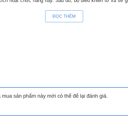
kích hoạt chức năng này. Sau đó, bộ điều khiển từ xa sẽ
 lần nữa, chức năng follow me sẽ chấm dứt.
ĐỌC THÊM
n”
 của máy điều hòa 1 chiều 12000BTU Midea MSAFII-13CRN8 để 
òng trở lên trong lành và sạch khuẩn.
ùng quan tâm và sử dụng. Đây cũng chính là lợi thế của Mid
̀n máu, tăng cường chức năng của phổi, ngăn chạn hiệu quả
mua sản phẩm này mới có thể để lại đánh giá.
khiển từ xa, các thiết lập sẽ vào chế độ turbo với tốc độ 