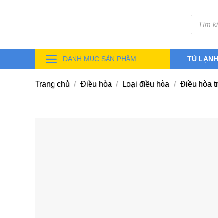
Skip
Tìm
to
kiếm
sản
content
phẩm
DANH MỤC SẢN PHẨM
TỦ LẠN
Trang chủ
/
Điều hòa
/
Loại điều hòa
/
Điều hòa t