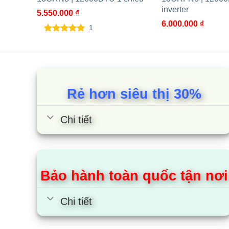
Địa chỉ: 246 Đường Nguyễn Văn Giáp, Cầu Diễn,
inverter
5.550.000
₫
6.000.000
₫
024.37656 333
/
024.3543 0820
/
02
Điện thoại:
1
5.00
1
trên 5
dựa trên
Cung cấp 100% hàng chính hãng nguyên đ
đánh giá
Đảm bảo đầy đủ mọi quyền lợi của khách h
Rẻ hơn siêu thị 30%
Cùng Chủ Đề:
Chi tiết
Bảo hành toàn quốc tận nơi
Chi tiết