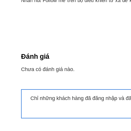
Nhấn nút Follow me trên bộ điều khiển từ xa để 
được tín hiệu cho 7 phút hoặc nhấn follow me một
Chức năng tự làm sạch “self clea
Nhấn nút Self clean trên bộ điều khiển từ xa
tự động làm sạch dàn lạnh giúp không khí trong ph
Đánh giá
Đây là tính năng rất hữu ích mà ít người tiêu d
trường.
Chưa có đánh giá nào.
Chức năng ionier
Các anion có thể kích thích hệ thống tuần hoa
Chỉ những khách hàng đã đăng nhập và đã 
phổi.
Chế độ Turbo làm lạnh nhanh
Ở chế độ làm mát, khi nhấn nút turbo trên bộ điều 