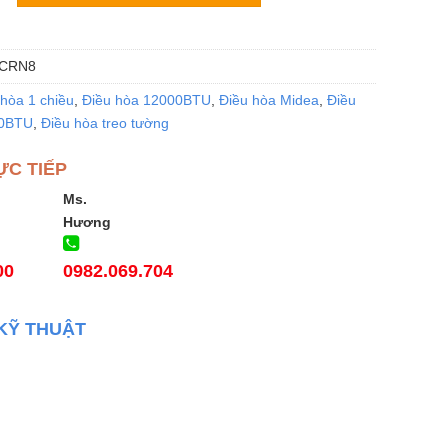
3CRN8
hòa 1 chiều
,
Điều hòa 12000BTU
,
Điều hòa Midea
,
Điều
00BTU
,
Điều hòa treo tường
ỰC TIẾP
Ms.
Hương
00
0982.069.704
KỸ THUẬT