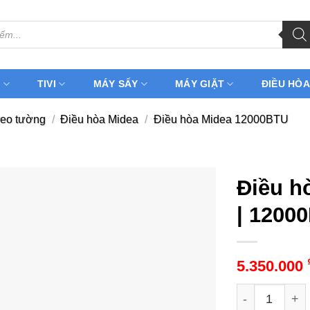
H
TIVI
MÁY SẤY
MÁY GIẶT
ĐIỀU HÒA
reo tường
/
Điều hòa Midea
/
Điều hòa Midea 12000BTU
Điều h
| 1200
5.350.000
Điều hòa Mid