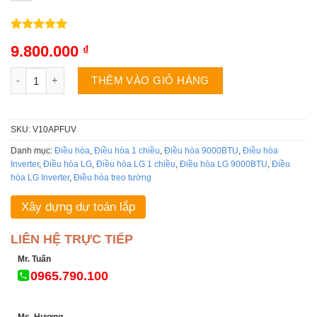
5.00
2
trên 5
9.800.000
₫
dựa trên
đánh giá
Điều hòa LG V10APFUV | 9000BTU 1 chiều inverter số lượng
THÊM VÀO GIỎ HÀNG
SKU:
V10APFUV
Danh mục:
Điều hòa
,
Điều hòa 1 chiều
,
Điều hòa 9000BTU
,
Điều hòa
Inverter
,
Điều hòa LG
,
Điều hòa LG 1 chiều
,
Điều hòa LG 9000BTU
,
Điều
hòa LG Inverter
,
Điều hòa treo tường
Xây dựng dự toán lắp
LIÊN HỆ TRỰC TIẾP
Mr. Tuấn
0965.790.100