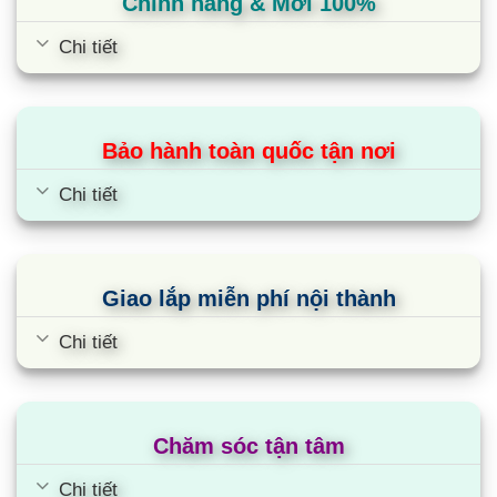
mang lại bầu không khí trong lành, đảm bảo sức
Chính hãng & Mới 100%
khỏe người dùng.
Chi tiết
Màng lọc sơ cấp bắt giữ các hạt bụi thô
Màng lọc chống dị ứng, giảm các tác nhân gây dị
ứng
Bảo hành toàn quốc tận nơi
Đèn UVnano™ loại bỏ vi khuẩn tới 99.9%
Chi tiết
Plasmaster ionizer loại bỏ vi khuẩn bám dính đến
99%
Tính năng Air purification trên điều hoà
Giao lắp miễn phí nội thành
Inverter 1 chiều V10APFUV
Chi tiết
Trên máy lạnh dòng APF được trang bị tính năng
thanh lọc không khí Air purification giúp lọc không
khí và giữ lại các hạt bụi lớn trong không gian căn
Chăm sóc tận tâm
phòng,giúp bầu khí thở trở nên dễ dàng,an toàn và
thoải mái.
Chi tiết