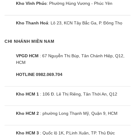
wifi ở bất kỳ đâu. Ngoài ra, người dùng có thể
Kho Vĩnh Phúc
: Phường Hùng Vương - Phúc Yên
kiểm soát được lượng điện năng tiêu thụ hằng
tháng, nhận biết lỗi,..
Kho Thanh Hoá
: Lô 23, KCN Tây Bắc Ga, P. Đông Thọ
Điều hoà LG Inverter tự điều chỉnh nhiệt độ
vào ban đêm
CHI NHÁNH MIỀN NAM
Với chế độ ngủ đêm, điều hoà V10APFUV Inverter
VPGD HCM
: 67 Nguyễn Thị Búp, Tân Chánh Hiệp, Q12,
sẽ điều chỉnh nhiệt độ lên 1-2 độ để phù hợp với
HCM
thân nhiệt. Mang đến giấc ngủ sâu hơn và tránh bị
cảm lạnh khi nhiệt độ hạ thấp vào ban đêm. Đặc
HOTLINE 0982.069.704
biệt, phù hợp với những gia đình có trẻ nhỏ và
người cao tuổi.
Kho HCM 1
: 106 Đ. Lê Thị Riêng, Tân Thới An, Q12
Ngoài ra, điều hoà 1 chiều V10APFUV tích hợp
tính năng hẹn giờ bật/tắt máy lạnh. Vì vậy, không
Kho HCM 2
: phường Long Thạnh Mỹ, Quận 9, HCM
cần thức giấc giữa chừng để tắt máy lạnh nữa.
Kho HCM 3
: Quốc lộ 1K, P.Linh Xuân, TP. Thủ Đức