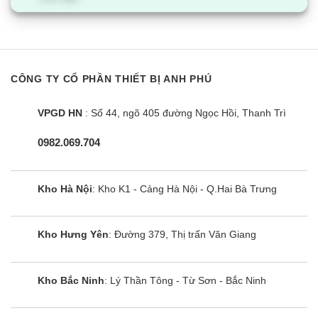
Máy lạnh 9000btu V10APFUV với chế độ
thổi hướng gió dễ chịu
Máy lạnh 9000BTU LG V10APFUV Inverter thế hệ
CÔNG TY CỔ PHẦN THIẾT BỊ ANH PHÚ
mới được thiết kế với cánh đảo gió hình vây thông
minh. Nhờ đó, không khí lạnh được phân phối
VPGD HN
: Số 44, ngõ 405 đường Ngọc Hồi, Thanh Trì
đồng đều khắp căn phòng.
0982.069.704
Với chế độ Comfort Air, máy điều hòa LG thổi
luồng gió đi dọc theo trần hoặc hướng xuống dưới.
Kho Hà Nội
: Kho K1 - Cảng Hà Nội - Q.Hai Bà Trưng
Tránh thổi trực tiếp vào người, mang đến không
gian mát lạnh vô cùng dễ chịu.
Kho Hưng Yên
: Đường 379, Thị trấn Văn Giang
Công nghệ Smart ThinQ giúp điều khiển
điều hòa LG V10APFUV dễ dàng.
Kho Bắc Ninh
: Lý Thần Tông - Từ Sơn - Bắc Ninh
Với công nghệ Smart ThinQ, bạn có thể dễ dàng
điều khiển chiếc điều hòa V10APFUV có kết nối