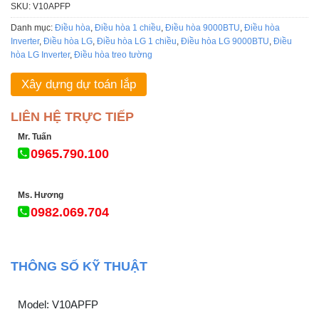
SKU:
V10APFP
Danh mục:
Điều hòa
,
Điều hòa 1 chiều
,
Điều hòa 9000BTU
,
Điều hòa
Inverter
,
Điều hòa LG
,
Điều hòa LG 1 chiều
,
Điều hòa LG 9000BTU
,
Điều
hòa LG Inverter
,
Điều hòa treo tường
Xây dựng dự toán lắp
LIÊN HỆ TRỰC TIẾP
Mr. Tuấn
0965.790.100
Ms. Hương
0982.069.704
THÔNG SỐ KỸ THUẬT
Model: V10APFP