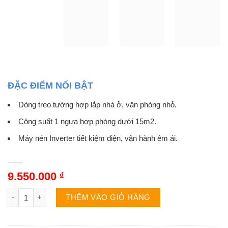
ĐẶC ĐIỂM NỔI BẬT
Dòng treo tường hợp lắp nhà ở, văn phòng nhỏ.
Công suất 1 ngựa hợp phòng dưới 15m2.
Máy nén Inverter tiết kiệm điện, vận hành êm ái.
9.550.000
₫
Điều hòa LG V10APFP | 9000BTU 1 chiều inverter số lượng
THÊM VÀO GIỎ HÀNG