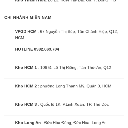
Kho Thanh Hoá
: Lô 23, KCN Tây Bắc Ga, P. Đông Thọ
sôi mầm bệnh.
Cùng Chủ Đề:
CHI NHÁNH MIỀN NAM
VPGD HCM
: 67 Nguyễn Thị Búp, Tân Chánh Hiệp, Q12,
HCM
HOTLINE 0982.069.704
Kho HCM 1
: 106 Đ. Lê Thị Riêng, Tân Thới An, Q12
Kho HCM 2
: phường Long Thạnh Mỹ, Quận 9, HCM
Kho HCM 3
: Quốc lộ 1K, P.Linh Xuân, TP. Thủ Đức
Điều hòa LG V10API1 | 9000BTU 1
chiều inverter
Kho Long An
: Đức Hòa Đông, Đức Hòa, Long An