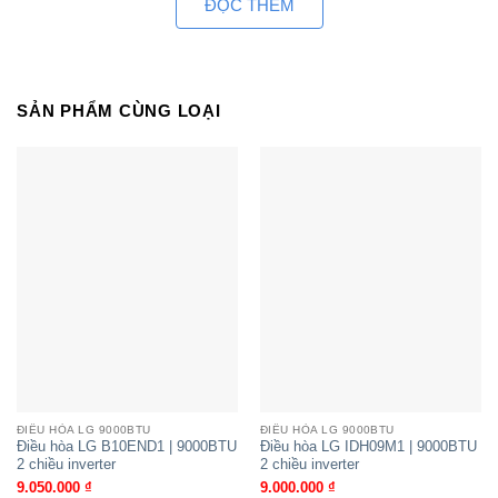
ĐỌC THÊM
Với công suất 9000BTU là mức công suất vừa
phải chiếc điều hoà này phù hợp với các không
gian có diện tích vừa và nhỏ khoảng 15m2.
SẢN PHẨM CÙNG LOẠI
LG V10APFP sở hữu nhiều công nghệ hàng
đầu
Loại bỏ bụi mịn hiệu quả đến 99,9 %
Máy lạnh V10APFP được trang bị bộ lọc thô giúp
loại bỏ các vi khuẩn gây hại từ bước lọc đầu tiên
hiệu uqar lên đến 99.99% làm sạch luồng không
khí ngay trước khi thổi ra môi trường bên ngoài,
mang đến không đến bầu không khí trong lành
giúp đảm bảo an toàn sức khoẻ cho người tiêu
dùng.
ĐIỀU HÒA LG 9000BTU
ĐIỀU HÒA LG 9000BTU
Điều hòa LG B10END1 | 9000BTU
Điều hòa LG IDH09M1 | 9000BTU
2 chiều inverter
2 chiều inverter
Ngoài ra, nhờ bộ phận cảm biến bụi siêu mịn
9.050.000
₫
9.000.000
₫