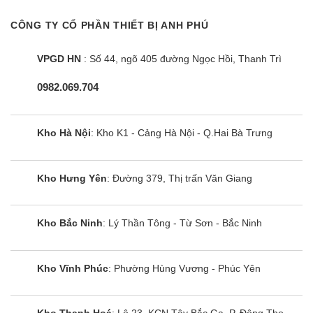
đâu. Bạn có thể bật/tắt, điều chỉnh nhiệt độ theo ý
CÔNG TY CỔ PHẦN THIẾT BỊ ANH PHÚ
muốn.
VPGD HN
: Số 44, ngõ 405 đường Ngọc Hồi, Thanh Trì
Ngoài ra, ứng dụng này còn giúp người dùng kiểm
0982.069.704
soát được lượng điện năng mà điều hòa đã tiêu
thụ, từ đó kiểm soát tốt hơn chi phí điện của gia
đình.
Kho Hà Nội
: Kho K1 - Cảng Hà Nội - Q.Hai Bà Trưng
Tự động làm sạch sau mỗi lần sử dụng
Kho Hưng Yên
: Đường 379, Thị trấn Văn Giang
Tính năng tự động làm sạch là tính năng độc lập
có sẵn trên máy lạnh LG. Tính năng này giúp máy
có thể tự động vệ sinh sau mỗi lần hoạt động bằng
Kho Bắc Ninh
: Lý Thần Tông - Từ Sơn - Bắc Ninh
cách sử dụng quy trình làm khô của quạt gió để
loại bỏ hoàn toàn độ ẩm bên trong bộ trao đổi
Kho Vĩnh Phúc
: Phường Hùng Vương - Phúc Yên
nhiệt, từ đó không còn hơi nước sót lại sau khi
người dùng tắt máy, ngăn ngừa môi trường sinh