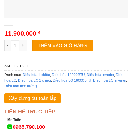
11.900.000
₫
Điều hòa LG IEC18G1 | 18000BTU 1 chiều inverter số lượng
THÊM VÀO GIỎ HÀNG
SKU:
IEC18G1
Danh mục:
Điều hòa 1 chiều
,
Điều hòa 18000BTU
,
Điều hòa Inverter
,
Điều
hòa LG
,
Điều hòa LG 1 chiều
,
Điều hòa LG 18000BTU
,
Điều hòa LG Inverter
,
Điều hòa treo tường
Xây dựng dự toán lắp
LIÊN HỆ TRỰC TIẾP
Mr. Tuấn
0965.790.100