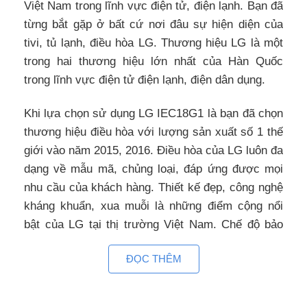
Việt Nam trong lĩnh vực điện tử, điện lạnh. Bạn đã
từng bắt gặp ở bất cứ nơi đâu sự hiện diện của
tivi, tủ lạnh, điều hòa LG. Thương hiệu LG là một
trong hai thương hiệu lớn nhất của Hàn Quốc
trong lĩnh vực điện tử điện lạnh, điện dân dụng.
Khi lựa chọn sử dụng LG IEC18G1 là bạn đã chọn
thương hiệu điều hòa với lượng sản xuất số 1 thế
giới vào năm 2015, 2016. Điều hòa của LG luôn đa
dạng về mẫu mã, chủng loại, đáp ứng được mọi
nhu cầu của khách hàng. Thiết kế đẹp, công nghệ
kháng khuẩn, xua muỗi là những điểm cộng nổi
bật của LG tại thị trường Việt Nam. Chế độ bảo
hành ưu việt cũng là lý do khiến bạn không cần
ĐỌC THÊM
ngại ngần khi chọn LG IEC18G1
Loại 1 chiều lạnh