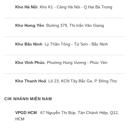
Kho Hà Nội
: Kho K1 - Cảng Hà Nội - Q.Hai Bà Trưng
Kho Hưng Yên
: Đường 379, Thị trấn Văn Giang
Kho Bắc Ninh
: Lý Thần Tông - Từ Sơn - Bắc Ninh
Kho Vĩnh Phúc
: Phường Hùng Vương - Phúc Yên
Điều hòa LG V18API1 | 18000BTU 1
chiều inverter
Kho Thanh Hoá
: Lô 23, KCN Tây Bắc Ga, P. Đông Thọ
CHI NHÁNH MIỀN NAM
VPGD HCM
: 67 Nguyễn Thị Búp, Tân Chánh Hiệp, Q12,
HCM