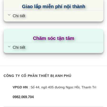
cấp điều hòa LG cho khu vực này. Tất cả điều hòa
Giao lắp miễn phí nội thành
treo tường chính hãng LG đều có xuất xứ tại Thái
Chi tiết
Lan.
Bảo hành 24 tháng và 10 năm máy nén khí
LG IEC18G1 được
bảo hành 24 tháng và 10 năm
Chăm sóc tận tâm
cho máy nén khí
theo tiêu chuẩn của nhà sản
Chi tiết
xuất. Trong quá trình sử dụng, nếu bạn gặp bất kỳ
trục trặc nào, đừng ngần ngại liên lạc ngay với bộ
phận hỗ trợ khách hàng của LG theo số điện thoại
18001503 để được hỗ trợ.
CÔNG TY CỔ PHẦN THIẾT BỊ ANH PHÚ
Cùng Chủ Đề:
VPGD HN
: Số 44, ngõ 405 đường Ngọc Hồi, Thanh Trì
0982.069.704