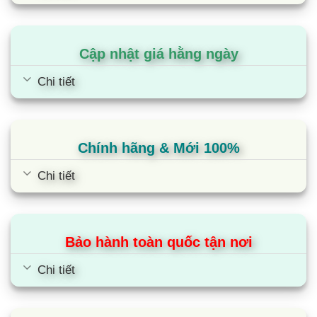
Điều LG DUAL Cool nói chung và LG IEC18G1 nói
riêng mang đến khả năng
làm lạnh nhanh hơn
40%
so với điều hòa thông thường khác nhờ hiệu
Cập nhật giá hằng ngày
suất mạnh mẽ của máy nén “kép” DUAL Inverter
Chi tiết
được tích hợp đến 2 motor nén đặt lệch pha.
Dàn tản nhiệt được mạ vàng
Dàn nóng của LG IEC18G1 được mạ vàng ở các
Chính hãng & Mới 100%
cánh tản nhiệt. Lớp phủ này bảo vệ bề mặt dàn
Chi tiết
tản nhiệt, giúp hạn chế tối đa quá trình ăn mòn do
môi trường, thời tiết, giúp nâng cao tuổi thọ sản
phẩm, đặc biệt trong những điều kiện khắc nghiệt.
Bảo hành toàn quốc tận nơi
Sản xuất và nhập khẩu từ Thái Lan
Chi tiết
LG IEC18G1 được sản xuất và nhập khẩu nguyên
bộ từ
Thái Lan
. Đây là quốc gia sản xuất điều hòa
LG lớn nhất khu vực Đông Nam Á, chuyên cung