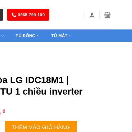
0965.790.100
TỦ ĐÔNG
TỦ MÁT
òa LG IDC18M1 |
TU 1 chiều inverter
₫
0
DC18M1 | 18100BTU 1 chiều inverter số lượng
THÊM VÀO GIỎ HÀNG