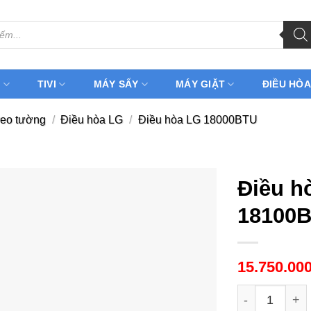
H
TIVI
MÁY SẤY
MÁY GIẶT
ĐIỀU HÒA
reo tường
/
Điều hòa LG
/
Điều hòa LG 18000BTU
Điều h
18100B
15.750.00
Điều hòa LG I