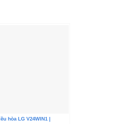
iều hòa LG V24WIN1 |
4000BTU 1 chiều inverter