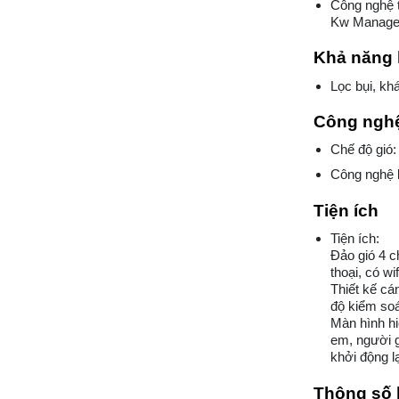
Công nghệ t
Kw Manager
Khả năng 
Lọc bụi, kh
Công nghệ
Chế độ gió:
Công nghệ l
Tiện ích
Tiện ích:
Đảo gió 4 c
thoại, có wif
Thiết kế cá
độ kiểm soá
Màn hình hiể
em, người g
khởi động l
Thông số 