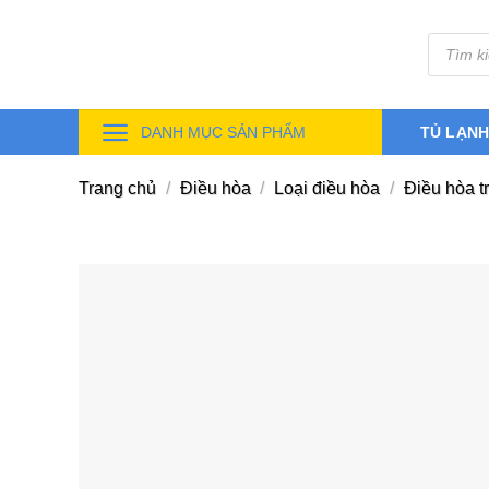
Skip
Tìm
to
kiếm
sản
content
phẩm
DANH MỤC SẢN PHẨM
TỦ LẠN
Trang chủ
/
Điều hòa
/
Loại điều hòa
/
Điều hòa t