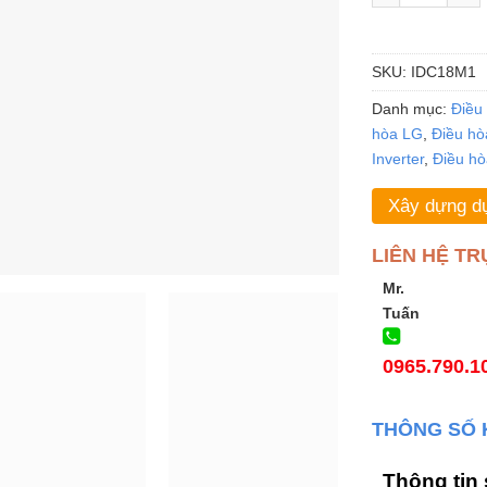
SKU:
IDC18M1
Danh mục:
Điều 
hòa LG
,
Điều hò
Inverter
,
Điều hò
Xây dựng dự
LIÊN HỆ TR
Mr.
Tuấn
0965.790.1
THÔNG SỐ 
Thông tin