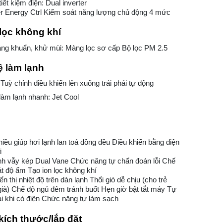
iết kiệm điện: Dual inverter
 Energy Ctrl Kiểm soát năng lượng chủ động 4 mức
lọc không khí
áng khuẩn, khử mùi: Màng lọc sơ cấp Bộ lọc PM 2.5
 làm lạnh
 Tuỳ chỉnh điều khiển lên xuống trái phải tự động
àm lạnh nhanh: Jet Cool
hiều giúp hơi lạnh lan toả đồng đều Điều khiển bằng điện
i
nh vẫy kép Dual Vane Chức năng tự chẩn đoán lỗi Chế
t độ ẩm Tạo ion lọc không khí
n thị nhiệt độ trên dàn lạnh Thổi gió dễ chịu (cho trẻ
ià) Chế độ ngủ đêm tránh buốt Hẹn giờ bật tắt máy Tự
ại khi có điện Chức năng tự làm sạch
kích thước/lắp đặt