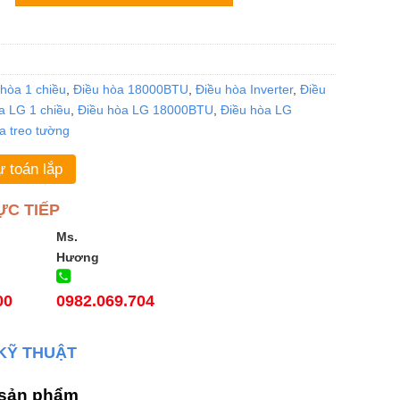
hòa 1 chiều
,
Điều hòa 18000BTU
,
Điều hòa Inverter
,
Điều
a LG 1 chiều
,
Điều hòa LG 18000BTU
,
Điều hòa LG
a treo tường
 toán lắp
ỰC TIẾP
Ms.
Hương
00
0982.069.704
KỸ THUẬT
 sản phẩm