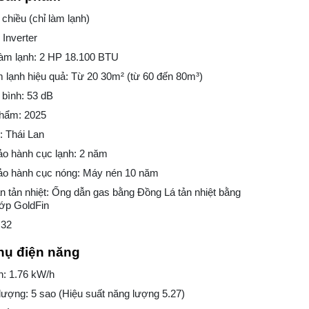
 chiều (chỉ làm lạnh)
 Inverter
làm lạnh: 2 HP 18.100 BTU
 lạnh hiệu quả: Từ 20 30m² (từ 60 đến 80m³)
 bình: 53 dB
hẩm: 2025
: Thái Lan
ảo hành cục lạnh: 2 năm
bảo hành cục nóng: Máy nén 10 năm
àn tản nhiệt: Ống dẫn gas bằng Đồng Lá tản nhiệt bằng
ớp GoldFin
R32
hụ điện năng
ện: 1.76 kW/h
ượng: 5 sao (Hiệu suất năng lượng 5.27)