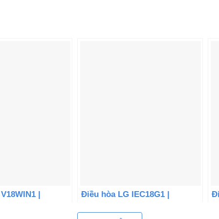
 V18WIN1 |
Điều hòa LG IEC18G1 |
Đ
hiều inverter
18000BTU 1 chiều inverter
2