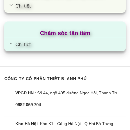
Chi tiết
Khối
30.9
lượng
kg (Ibs)
(68.1)
tịnh
Chiều
Chăm sóc tận tâm
dài
30
Tổng chiều dài
m
(98.4)
đường
Chi tiết
ống
Chênh
15
lệch độ
m
(49.2)
cao
CÔNG TY CỔ PHẦN THIẾT BỊ ANH PHÚ
Ðường
Ø
Ống
mm
Ống lỏng
kính
6.35
VPGD HN
: Số 44, ngõ 405 đường Ngọc Hồi, Thanh Trì
kết nối
(in.)
ngoài
(1/4)
0982.069.704
Ðường
Ø
mm
Ống hơi
kính
12.7
(in.)
ngoài
(1/2)
Kho Hà Nội
: Kho K1 - Cảng Hà Nội - Q.Hai Bà Trưng
Phạm
0 ~