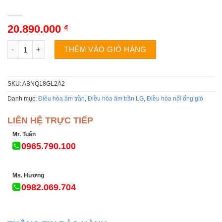
20.890.000
₫
Điều hòa âm trần LG ABNQ18GL2A2 | 18000BTU 1 chiều Inverte
THÊM VÀO GIỎ HÀNG
SKU:
ABNQ18GL2A2
Danh mục:
Điều hòa âm trần
,
Điều hòa âm trần LG
,
Điều hòa nối ống gió
LIÊN HỆ TRỰC TIẾP
Mr. Tuấn
0965.790.100
Ms. Hương
0982.069.704