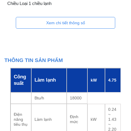
Chiều Loại 1 chiều lạnh
Xem chi tiết thông số
THÔNG TIN SẢN PHẨM
Công
Làm lạnh
kW
4.75
suất
Btu/h
18000
0.24
Ðiện
~
Ðịnh
năng
Làm lạnh
kW
1.43
mức
tiêu thụ
~
2.20