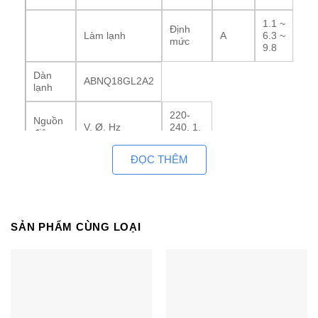
1.1 ~
Ðịnh
Làm lạnh
A
6.3 ~
mức
9.8
Dàn
ABNQ18GL2A2
lạnh
220-
Nguồn
V, Ø, Hz
240, 1,
điện
50/60
ĐỌC THÊM
15.0
Lưu
/
SH / H /
m3 /
lượng
12.5
M / L
min
gió
/
10.0
SẢN PHẨM CÙNG LOẠI
36 /
SH / H /
Ðộ ồn
Làm lạnh
dB(A)
34 /
M / L
31
900
×
Kích
W x H x