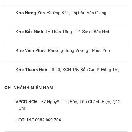
Làm
vi hoạt
°C
48
lạnh
động
°C
Kho Hưng Yên
: Đường 379, Thị trấn Văn Giang
Cáp
nguồn
chính
Kho Bắc Ninh
: Lý Thần Tông - Từ Sơn - Bắc Ninh
Q’ty x
4C x
đường
Dàn lạnh
mm2
1.5
dây
truyền
thông
Kho Vĩnh Phúc
: Phường Hùng Vương - Phúc Yên
Cáp
Q’ty x
3C x
nguồn
Dàn nóng
mm3
2.5
Kho Thanh Hoá
: Lô 23, KCN Tây Bắc Ga, P. Đông Thọ
chính
ABNQ18GL2A2/ABUQ18GL2A2 là dòng điều
CHI NHÁNH MIỀN NAM
hòa âm trần LG được khá nhiều người tiêu dùng
biết đến không chỉ sơ hữu thiết kế bắt mắt mà
VPGD HCM
: 67 Nguyễn Thị Búp, Tân Chánh Hiệp, Q12,
HCM
chiếc điều hoà này còn được trang bị hàng công
nghệ tiên tiến giúp tiết kiệm điện năng và mang
HOTLINE 0982.069.704
đến hiệu quả làm lạnh nhanh.