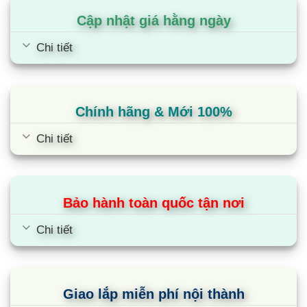
V, Ø, Hz
240, 1,
điện
50/60
Cập nhật giá hằng ngày
LG
Chi tiết
Máy
Inverter
Type
nén
Twin
Rotary
Motor
BLDC
Chính hãng & Mới 100%
Hướng
Quạt
Chi tiết
Loại
trục
Ðộng
AC
cơ
Bảo hành toàn quốc tận nơi
SH / H /
Ðộ ồn
Làm lạnh
dB(A)
51
M / L
Chi tiết
770
×
Kích
W x H x
Thân máy
mm
545
thước
D
×
Giao lắp miễn phí nội thành
288