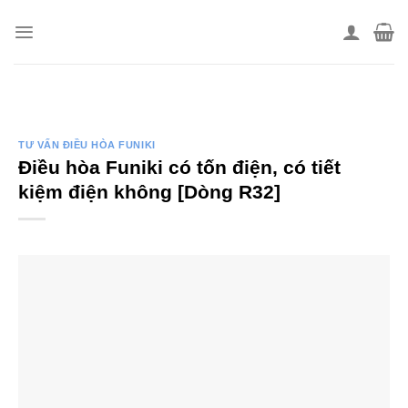
Skip
to
content
TƯ VẤN ĐIỀU HÒA FUNIKI
Điều hòa Funiki có tốn điện, có tiết
kiệm điện không [Dòng R32]