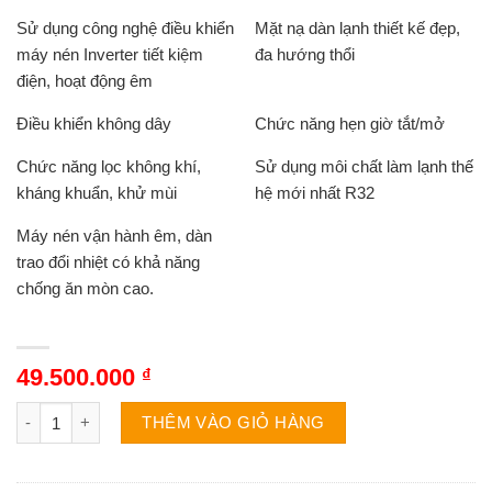
Sử dụng công nghệ điều khiển
Mặt nạ dàn lạnh thiết kế đẹp,
máy nén Inverter tiết kiệm
đa hướng thổi
điện, hoạt động êm
Điều khiển không dây
Chức năng hẹn giờ tắt/mở
Chức năng lọc không khí,
Sử dụng môi chất làm lạnh thế
kháng khuẩn, khử mùi
hệ mới nhất R32
Máy nén vận hành êm, dàn
trao đổi nhiệt có khả năng
chống ăn mòn cao.
49.500.000
₫
Điều hòa Daikin FCF100CVM/RZA100DY1 âm trần 3 pha 34000BTU
THÊM VÀO GIỎ HÀNG