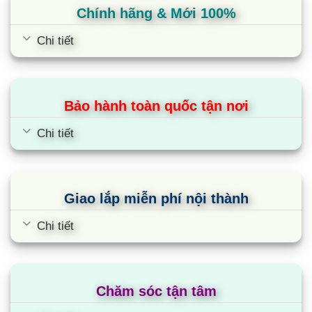
Dòng FCF có cửa gió hoạt động độc lập, tự điều
Chính hãng & Mới 100%
chỉnh hướng gió. Từ đó, mang tới giải pháp làm
Chi tiết
lạnh/sưởi đồng đều hơn để đạt sự phân phối gió
tối ưu nhất. Không còn cảm giác khó chịu ở một
khoảng không gian nữa.
Bảo hành toàn quốc tận nơi
Bạn hoàn toàn có thể lựa chọn hướng gió thổi với
Chi tiết
các lựa chọn như: Thổi đa hướng, thổi 3 hướng,
thổi 2 hướng chữ L và thổi 2 hướng đổi xứng.
Điều này giúp tối ưu hiệu suất và khả năng làm
lạnh ở những góc điều hòa không có người hay
Giao lắp miễn phí nội thành
tập trung nhiều người.
Chi tiết
Máy điều hoà âm trần 2 chiều Daikin
FCF100CVM/RZA100DY1 trang bị cảm biến
kép
Chăm sóc tận tâm
Máy lạnh âm trần Daikin