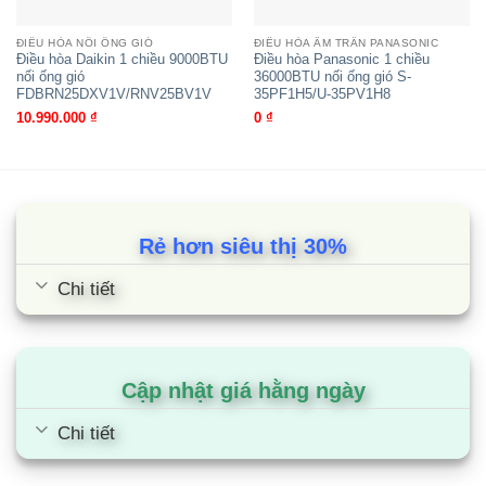
ĐIỀU HÒA NỐI ỐNG GIÓ
ĐIỀU HÒA ÂM TRẦN PANASONIC
Điều hòa Daikin 1 chiều 9000BTU
Điều hòa Panasonic 1 chiều
nối ống gió
36000BTU nối ống gió S-
FDBRN25DXV1V/RNV25BV1V
35PF1H5/U-35PV1H8
10.990.000
₫
0
₫
Rẻ hơn siêu thị 30%
Chi tiết
Điều hòa Daikin 2 chiều 34000BTU
Inverter nối ống gió
FBA100BVMA9/RZA100DV1
Cập nhật giá hằng ngày
Chi tiết