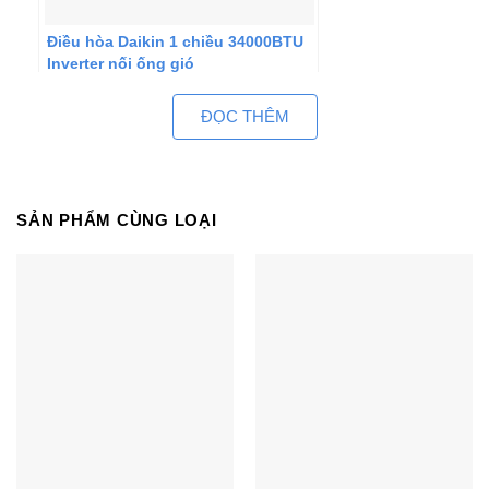
Điều hòa Daikin 1 chiều 34000BTU
Inverter nối ống gió
FBFC100DVM9/RZFC100DY1
ĐỌC THÊM
SẢN PHẨM CÙNG LOẠI
Điều hòa Daikin 1 chiều 34000BTU
Inverter nối ống gió
FBA100BVMA9/RZF100CVM