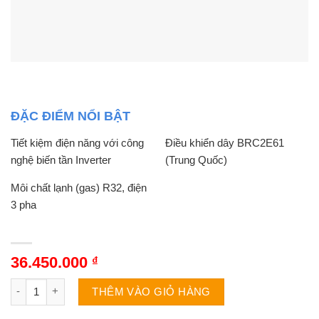
ĐẶC ĐIỂM NỔI BẬT
Tiết kiệm điện năng với công
Điều khiển dây BRC2E61
nghệ biến tần Inverter
(Trung Quốc)
Môi chất lạnh (gas) R32, điện
3 pha
36.450.000
₫
Điều hòa Daikin 1 chiều 34000BTU Inverter nối ống gió FBF
THÊM VÀO GIỎ HÀNG