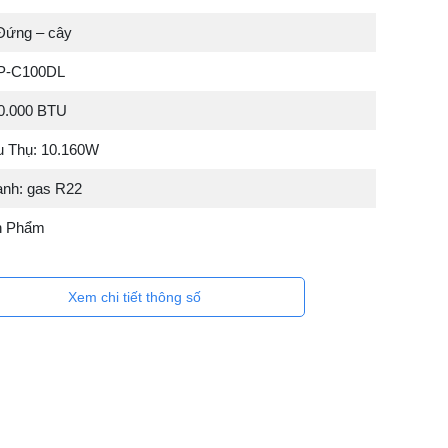
Đứng – cây
NP-C100DL
0.000 BTU
u Thụ: 10.160W
ạnh: gas R22
n Phẩm
Xem chi tiết thông số