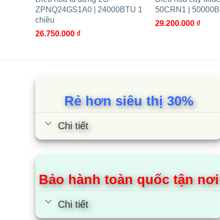
ZPNQ24GS1A0 | 24000BTU 1
50CRN1 | 50000B
Tối đa
chiều
29.200.000
₫
26.750.000
₫
Chiều cao chênh lệch cục trong – cục ngoài tối đa
Cùng Chủ Đề:
Rẻ hơn siêu thị 30%
Chi tiết
Bảo hành toàn quốc tận nơi
Chi tiết