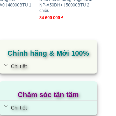
0 | 48000BTU 1
NP-A50DH+ | 50000BTU 2
NP-A5
chiều
chiều
34.600.000
₫
33.800
Chính hãng & Mới 100%
Chi tiết
Chăm sóc tận tâm
Chi tiết