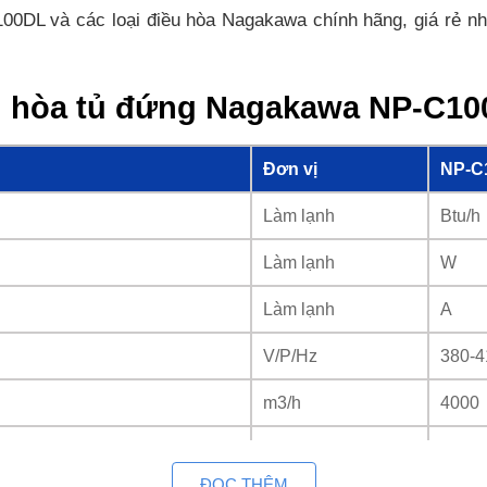
DL và các loại điều hòa Nagakawa chính hãng, giá rẻ nhất 
ều hòa tủ đứng Nagakawa NP-C1
Đơn vị
NP-C
Làm lạnh
Btu/h
Làm lạnh
W
Làm lạnh
A
V/P/Hz
380-4
m3/h
4000
W/W
2.884
ĐỌC THÊM