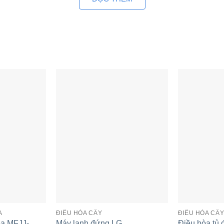
L/h
9.6
Cục trong
dB(A)
dB(A)
68
Cục trong
mm
mm
960x
Cục trong
kg
kg
208
R22
Lỏng
mm
mm
2xF19
A
ĐIỀU HÒA CÂY
ĐIỀU HÒA CÂ
Tiêu chuẩn
m
ea MFJJ-
Máy lạnh đứng LG
Điều hòa tủ