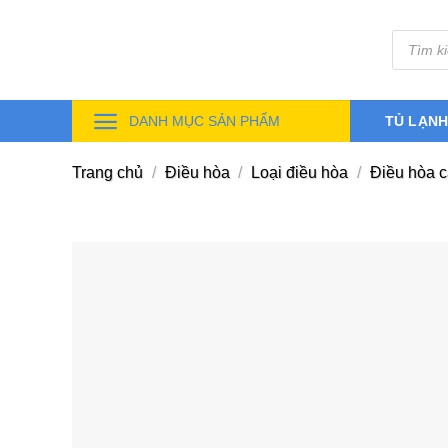
Skip
Tìm
to
kiếm
sản
content
phẩm
DANH MỤC SẢN PHẨM
TỦ LẠN
Trang chủ
/
Điều hòa
/
Loại điều hòa
/
Điều hòa 