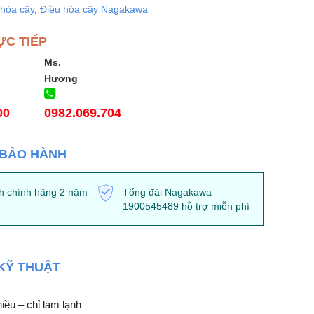
 hòa cây
,
Điều hòa cây Nagakawa
ỰC TIẾP
Ms.
Hương
00
0982.069.704
 BẢO HÀNH
h chính hãng 2 năm
Tổng đài Nagakawa
1900545489 hỗ trợ miễn phí
KỸ THUẬT
iều – chỉ làm lạnh