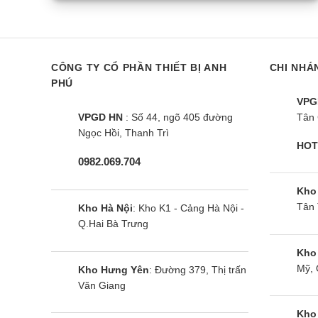
Điều hòa cây Nagakawa NP-
Điều hòa câ
C100R1C24 | 100000BTU 1
A100R1C24 |
chiều
chiều
CÔNG TY CỔ PHẦN THIẾT BỊ ANH
CHI NHÁ
PHÚ
VPG
VPGD HN
: Số 44, ngõ 405 đường
Tân 
Ngọc Hồi, Thanh Trì
HOT
0982.069.704
Kho
Tân 
Kho Hà Nội
: Kho K1 - Cảng Hà Nội -
Q.Hai Bà Trưng
Kho
Mỹ, 
Kho Hưng Yên
: Đường 379, Thị trấn
Văn Giang
Kho