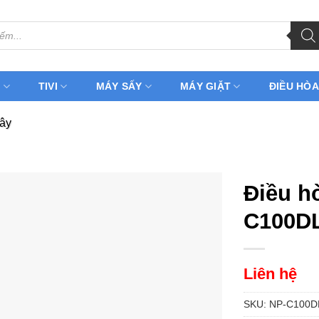
H
TIVI
MÁY SẤY
MÁY GIẶT
ĐIỀU HÒA
cây
Điều h
C100DL
Liên hệ
SKU:
NP-C100D