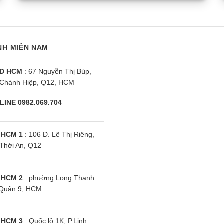
y Nagakawa NP-
Điều hòa cây Nagakawa NIP-
Đ
 100000BTU 2
C100R1M15 | 100000BTU 1
A
chiều
c
NH MIỀN NAM
D HCM
: 67 Nguyễn Thị Búp,
Chánh Hiệp, Q12, HCM
LINE 0982.069.704
 HCM 1
: 106 Đ. Lê Thị Riêng,
Thới An, Q12
 HCM 2
: phường Long Thạnh
Quận 9, HCM
 HCM 3
: Quốc lộ 1K, P.Linh