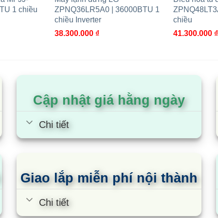
TU 1 chiều
ZPNQ36LR5A0 | 36000BTU 1
ZPNQ48LT3A
m
30
chiều Inverter
chiều
38.300.000
₫
41.300.000
₫
m
20
Cập nhật giá hằng ngày
Chi tiết
Giao lắp miễn phí nội thành
Chi tiết