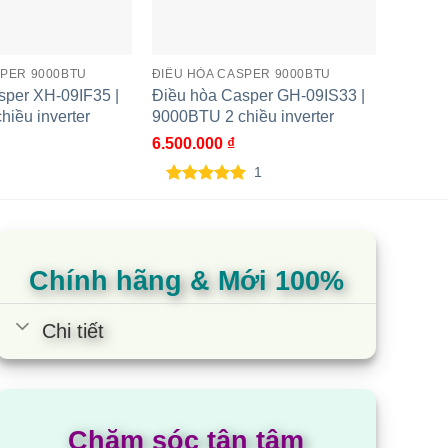
nh vận hành được giảm xuống mức tối đa, đem đến
SPER 9000BTU
ĐIỀU HÒA CASPER 9000BTU
ĐIỀU H
sper XH-09IF35 |
Điều hòa Casper GH-09IS33 |
Điều h
iều inverter
9000BTU 2 chiều inverter
9600BT
6.500.000
₫
9.600.
ững nơi có khí hậu khắc nghiệt, nhiều bụi bẩn, khu
1
t trong không khí.
5.00
1
trên 5
dựa trên
đánh giá
Chính hãng & Mới 100%
 . Với môi chất này giúp hiệu suất làm lạnh cao
Chi tiết
Chăm sóc tận tâm