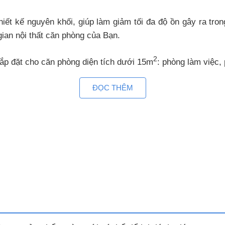
t kế nguyên khối, giúp làm giảm tối đa độ ồn gây ra trong
gian nội thất căn phòng của Bạn.
2
ắp đặt cho căn phòng diện tích dưới 15m
: phòng làm việc
ĐỌC THÊM
độc đáo duy nhất chỉ có ở máy điều hòa Casper: Điều chỉn
rường xung quanh đạt tới nhiệt độ cài đặt, máy nén sẽ tự độ
ận cảm biến nhiệt có thể cảm nhận nhiệt độ cơ thể người 
độ cài đặt dựa theo cơ chế cảm ứng nhiệt thông minh từ đ