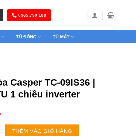
0965.790.100
TỦ ĐÔNG
TỦ MÁT
òa Casper TC-09IS36 |
U 1 chiều inverter
₫
er TC-09IS36 | 9000BTU 1 chiều inverter số lượng
THÊM VÀO GIỎ HÀNG