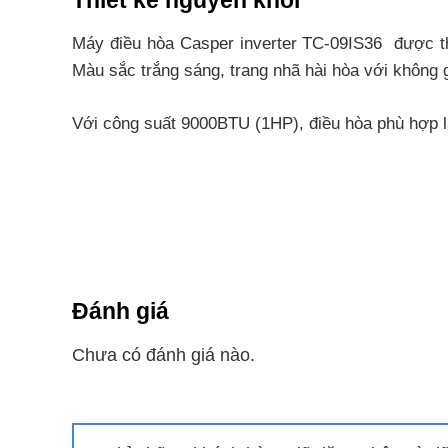
Thiết kế nguyên khối
Máy điều hòa Casper inverter TC-09IS36 được thiế
Màu sắc trắng sáng, trang nhã hài hòa với không 
Với công suất 9000BTU (1HP), điều hòa phù hợp l
Các tính năng công nghệ
Công nghệ Inverter
Công nghệ i-Saving là công nghệ tiết kiệm điện 
đường thẳng như truyền thống. khi nhiệt độ môi t
Đánh giá
giảm điện năng tiêu thụ xuống có thể còn 0.3W.
Chưa có đánh giá nào.
Cảm biến thân nhiệt iFeel
Điều khiển điều hòa từ xa Casper được gắn bộ ph
hòa sẽ tự động điều chỉnh tăng hoặc giảm nhiệt 