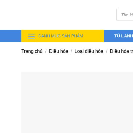
Skip
Tìm
to
kiếm
sản
content
phẩm
DANH MỤC SẢN PHẨM
TỦ LẠN
Trang chủ
/
Điều hòa
/
Loại điều hòa
/
Điều hòa t