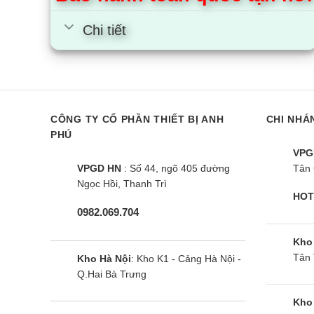
Chi tiết
CÔNG TY CỔ PHẦN THIẾT BỊ ANH
CHI NHÁ
PHÚ
VPG
VPGD HN
: Số 44, ngõ 405 đường
Tân 
Điều hòa Casper QC-09IS36 |
Điều hòa Ca
Ngọc Hồi, Thanh Trì
HOT
9000BTU 1 chiều inverter
9000BTU 1 ch
0982.069.704
Kho
Tân 
Kho Hà Nội
: Kho K1 - Cảng Hà Nội -
Q.Hai Bà Trưng
Kho