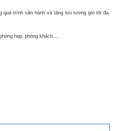
 quá trình vận hành và tăng lưu lượng gió tối đa.
, phòng họp, phòng khách,…
h nhiệt độ cài đặt theo đường hình xoắn thay vì
ng giảm tần số hoạt động xuống chỉ còn 1 Hz, giúp
sử dụng. Khi kích hoạt chức năng iFeel máy điều
ó giúp người dùng cảm giác thoải mái và không bị