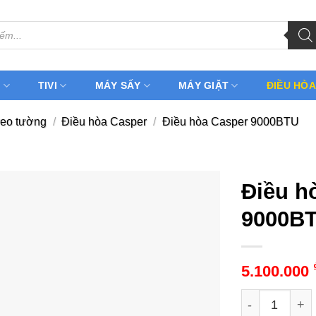
H
TIVI
MÁY SẤY
MÁY GIẶT
ĐIỀU HÒA
reo tường
/
Điều hòa Casper
/
Điều hòa Casper 9000BTU
Điều h
9000BT
5.100.000
Điều hòa Casp