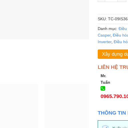
SKU:
TC-09IS36
Danh mục:
Điều
Casper
,
Điều hò
Inverter
,
Điều hò
Xây dựng dự
LIÊN HỆ TR
Mr.
Tuấn
0965.790.1
THÔNG TIN