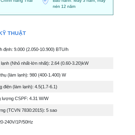
 Chính hãng Thái
Bảo hành: Máy 3 năm, máy
nén 12 năm
KỸ THUẬT
 định: 9.000 (2.050-10.900) BTU/h
lạnh (Nhỏ nhất-lớn nhất): 2.64 (0.60-3.20)kW
 thụ (làm lạnh): 980 (400-1.400) W
điện (làm lạnh): 4.5(1.7-6.1)
g lượng CSPF: 4.31 W/W
ng (TCVN 7830:2015): 5 sao
20-240V/1P/50Hz