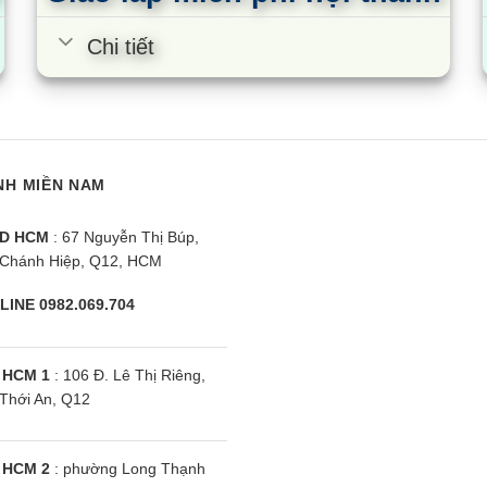
Chi tiết
NH MIỀN NAM
D HCM
: 67 Nguyễn Thị Búp,
Chánh Hiệp, Q12, HCM
sper GC-09IS33 |
Điều hòa Casper TC-09IS35 |
Đ
LINE 0982.069.704
iều inverter
9000BTU 1 chiều inverter
9
 HCM 1
: 106 Đ. Lê Thị Riêng,
Thới An, Q12
 HCM 2
: phường Long Thạnh