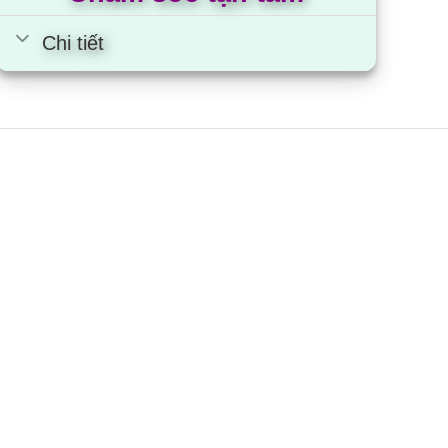
Chi tiết
iều hòa Casper GC-09IS35 |
000BTU 1 chiều inverter