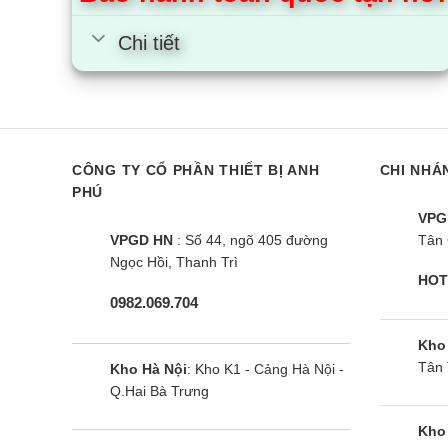
– Điện thoại: 0965.790.100
Chi tiết
Cùng Chủ Đề:
CÔNG TY CỔ PHẦN THIẾT BỊ ANH
CHI NHÁ
PHÚ
VPG
VPGD HN
: Số 44, ngõ 405 đường
Tân 
Ngọc Hồi, Thanh Trì
HOT
0982.069.704
Kho
Tân 
Kho Hà Nội
: Kho K1 - Cảng Hà Nội -
Q.Hai Bà Trưng
Điều hòa Casper TC-09IS36 |
Điều hòa Ca
9000BTU 1 chiều inverter
9000BTU 1 ch
Kho