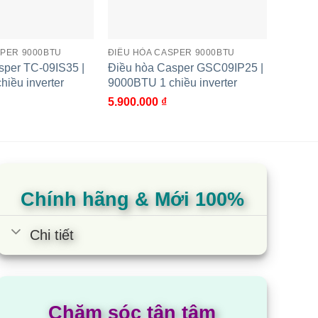
SPER 9000BTU
ĐIỀU HÒA CASPER 9000BTU
ĐIỀU H
sper TC-09IS35 |
Điều hòa Casper GSC09IP25 |
Điều h
iều inverter
9000BTU 1 chiều inverter
9000BT
5.900.000
₫
4.400.
 Casper QC-09IS36 là lựa chọn lý tưởng đáng cân
Chính hãng & Mới 100%
Chi tiết
Chăm sóc tận tâm