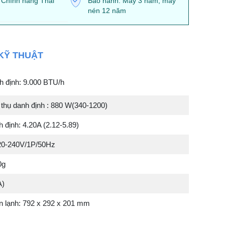
 Chính hãng Thái
Bảo hành: Máy 3 năm, máy
nén 12 năm
KỸ THUẬT
h định: 9.000 BTU/h
 thụ danh định : 880 W(340-1200)
 định: 4.20A (2.12-5.89)
20-240V/1P/50Hz
0g
A)
n lạnh: 792 x 292 x 201 mm