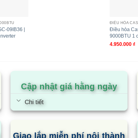
bán kính 20–30km
 khi đặt
9000BTU
ĐIỀU HÒA CA
GC-09IB36 |
Điều hòa Ca
gày lễ
nverter
9000BTU 1 ch
4.950.000
₫
n hệ
tiết kiệm điện, vận hành êm, phù hợp không gian nhỏ, thì
Cập nhật giá hằng ngày
Chi tiết
Trì – Hà Nội
Hai Bà Trưng – HN
 Bến Nghé, Quận 1, TP. HCM
Bắc Ga, Phường Đông Thọ, TP. Thanh Hóa
Giao lắp miễn phí nội thành