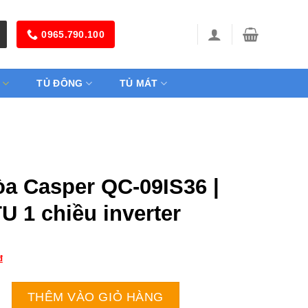
0965.790.100
TỦ ĐÔNG
TỦ MÁT
òa Casper QC-09IS36 |
U 1 chiều inverter
₫
er QC-09IS36 | 9000BTU 1 chiều inverter số lượng
THÊM VÀO GIỎ HÀNG