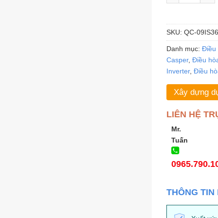
SKU:
QC-09IS3
Danh mục:
Điều
Casper
,
Điều hò
Inverter
,
Điều hò
Xây dựng dự
LIÊN HỆ TR
Mr.
Tuấn
0965.790.1
THÔNG TIN