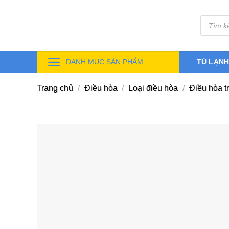
Skip
Tìm
to
kiếm
sản
content
phẩm
DANH MỤC SẢN PHẨM
TỦ LẠN
Trang chủ
/
Điều hòa
/
Loại điều hòa
/
Điều hòa t