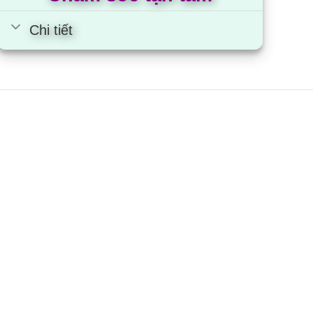
Chi tiết
iều hòa Casper GC-09IS35 |
000BTU 1 chiều inverter