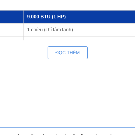
9.000 BTU (1 HP)
1 chiều (chỉ làm lạnh)
Có – Tiết kiệm điện
ĐỌC THÊM
10–15 m²
R32 – Thân thiện với môi trường
Inverter, Turbo, tự làm sạch, lọc kháng khuẩn
720 × 270 × 200 mm
660 × 240 × 500 mm