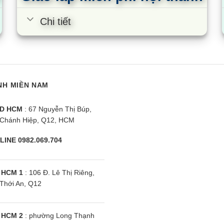
Chi tiết
NH MIỀN NAM
D HCM
: 67 Nguyễn Thị Búp,
Chánh Hiệp, Q12, HCM
LINE 0982.069.704
 HCM 1
: 106 Đ. Lê Thị Riêng,
Thới An, Q12
sper GC-09IS33 |
Điều hòa Casper TC-09IS35 |
Đ
iều inverter
9000BTU 1 chiều inverter
9
 HCM 2
: phường Long Thạnh