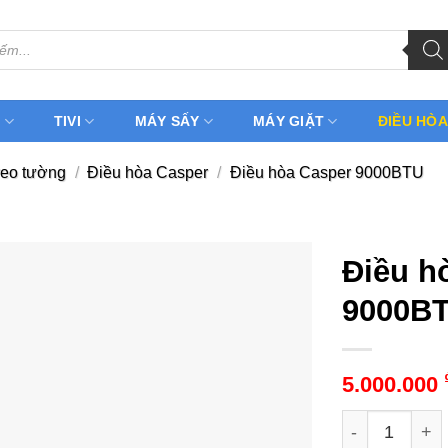
H
TIVI
MÁY SẤY
MÁY GIẶT
ĐIỀU HÒA
reo tường
/
Điều hòa Casper
/
Điều hòa Casper 9000BTU
Điều h
9000BT
5.000.000
Điều hòa Casp