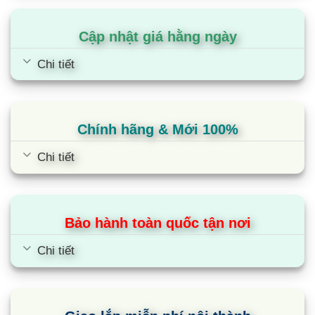
cài đặt chúng ở cùng một góc thổi hoặc ở cácgóc
Cập nhật giá hằng ngày
khác nhau (32° – 65°) để tạo một môi trường
làmlạnh lý tưởng.
Chi tiết
Tiết kiệm điện cho gia đình
Máy điều hòa âm trần cassette
Chính hãng & Mới 100%
Samsung AC120NX4SGC/EA được trang bị công
nghệ inverter mang lại lợi ích tối đa cho người tiêu
Chi tiết
dùng: Tiết kiệm điện năng
(Chi phí tiền điện hàng
tháng)
, vận hành êm ái, và tăng tuổi thọ của sản
phẩm.
Bảo hành toàn quốc tận nơi
Thiết kế giúp giảm thiểu tiếng ồn
Chi tiết
Với thiết kế Quạt Turbo khí động học của điều hoà
Samsung giảm thiểu tiếng ồn, làm cho máy
cassette 4 hướng thổi êm ái hơn so với hầu hết