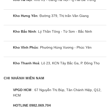
làm lạnh cao hơn từ đó giúp tiết kiệm điện năng
sử dụng.
Kho Hưng Yên
: Đường 379, Thị trấn Văn Giang
Cùng Chủ Đề:
Kho Bắc Ninh
: Lý Thần Tông - Từ Sơn - Bắc Ninh
Kho Vĩnh Phúc
: Phường Hùng Vương - Phúc Yên
Kho Thanh Hoá
: Lô 23, KCN Tây Bắc Ga, P. Đông Thọ
CHI NHÁNH MIỀN NAM
VPGD HCM
: 67 Nguyễn Thị Búp, Tân Chánh Hiệp, Q12,
HCM
HOTLINE 0982.069.704
Điều hòa SAMSUNG