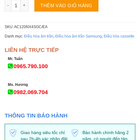
Điều hòa SAMSUNG AC120NN4SEC/EA âm trần 42.000BTU 1 chi
THÊM VÀO GIỎ HÀNG
SKU:
AC120NX4SGC/EA
Danh mục:
Điều hòa âm trần
,
Điều hòa âm trần Samsung
,
Điều hòa cassette
LIÊN HỆ TRỰC TIẾP
Mr. Tuấn
0965.790.100
Ms. Hương
0982.069.704
THÔNG TIN BẢO HÀNH
Giao hàng siêu tốc chỉ
Bảo hành chính hãng 2
sau 2h-4h xác nhận đặt
năm, có người đến tận