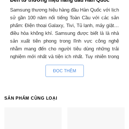
Đến từ thương hiệu hàng đầu Hàn Quốc
Samsung thương hiệu hàng đầu Hàn Quốc với lịch
sử gần 100 năm nổi tiếng Toàn Cầu với các sản
phẩm: Điện thoại Galaxy, Tivi, Tủ lạnh, máy giặt…
điều hòa không khí. Samsung được biết là là nhà
sản xuất tiên phong trong lĩnh vực công nghệ
nhằm mang đến cho người tiêu dùng những trải
nghiệm mới nhất và tiện ich nhất. Tuy nhiên trong
lĩnh vực máy điều hòa thì Samsung thị phần còn
ĐỌC THÊM
khá khiêm tốn chưa thực sự tương xứng với năng
lực của tập đoàn này.
Thiết kế đẹp, mang đến sự sang trọng cho
SẢN PHẨM CÙNG LOẠI
căn phòng
Điều hòa âm
trần Samsung AC120NX4SGC/EA thiết kế phong
cách với hàng loạt các tính năng cải tiến làm cho