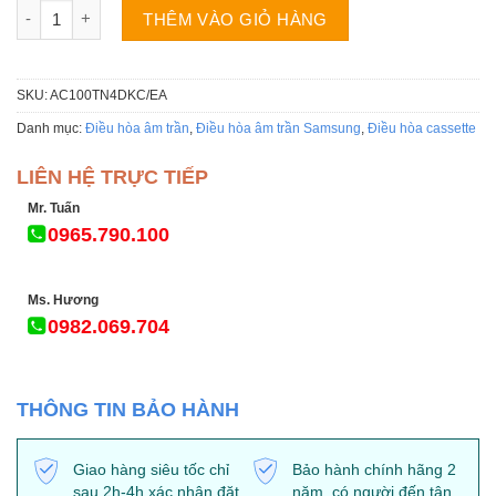
Điều hòa âm trần Samsung AC100TN4DKC/EA 36000BTU 1 chiề
THÊM VÀO GIỎ HÀNG
SKU:
AC100TN4DKC/EA
Danh mục:
Điều hòa âm trần
,
Điều hòa âm trần Samsung
,
Điều hòa cassette
LIÊN HỆ TRỰC TIẾP
Mr. Tuấn
0965.790.100
Ms. Hương
0982.069.704
THÔNG TIN BẢO HÀNH
Giao hàng siêu tốc chỉ
Bảo hành chính hãng 2
sau 2h-4h xác nhận đặt
năm, có người đến tận