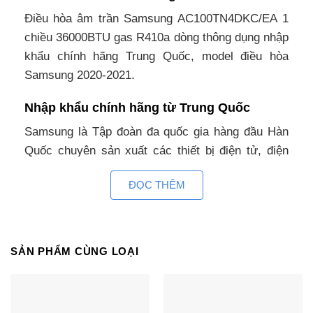
Điều hòa âm trần Samsung AC100TN4DKC/EA 1
chiều 36000BTU gas R410a dòng thông dụng nhập
khẩu chính hãng Trung Quốc, model điều hòa
Samsung 2020-2021.
Nhập khẩu chính hãng từ Trung Quốc
Samsung là Tập đoàn đa quốc gia hàng đầu Hàn
Quốc chuyên sản xuất các thiết bị điện tử, điện
lạnh, điện gia dụng (Điện thoại, tivi, điều hòa, tủ
ĐỌC THÊM
lạnh, máy giặt…). Với lịch sử phát triển gần 100
năm, Samsung luôn tiên phong ứng dụng công
nghệ tiên tiến hiện đại mang đến cuộc sống thông
minh, tiện ích, an toàn hơn mỗi ngày và trở thành
SẢN PHẨM CÙNG LOẠI
thương hiệu được khách hàng khắp thế giới lựa
chọn tin dùng.Điều hòa Samsung nhập khẩu chính
hãng Trung Quốc, một quốc gia được nhiều