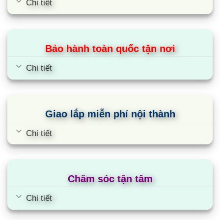
Chi tiết
sử dụng phổ biến nhất hiện nay trên các dòng máy
điều hòa thương mại. Với nhiều ưu điểm như: làm
lạnh sâu, làm lạnh nhanh, thân thiện với môi
trường, không phát thải chất gây nên hiệu ứng nhà
Bảo hành toàn quốc tận nơi
kính…
Chi tiết
Cùng Chủ Đề:
Giao lắp miễn phí nội thành
Chi tiết
Chăm sóc tận tâm
Chi tiết