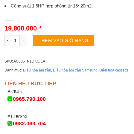
Công suất 1.5HP hợp phòng từ 15~20m2.
19.800.000
₫
Điều hòa Samsung AC035TN1DKC/EA | 12000BTU 1 chiều số lư
THÊM VÀO GIỎ HÀNG
SKU:
AC035TN1DKC/EA
Danh mục:
Điều hòa âm trần
,
Điều hòa âm trần Samsung
,
Điều hòa cassette
LIÊN HỆ TRỰC TIẾP
Mr. Tuấn
0965.790.100
Ms. Hương
0982.069.704