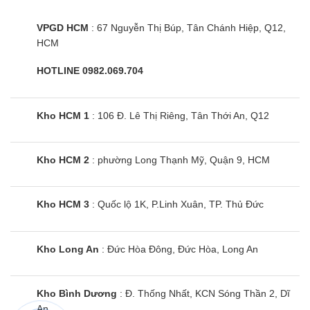
Điều hoà âm trần cassette
VPGD HCM
: 67 Nguyễn Thị Búp, Tân Chánh Hiệp, Q12,
Samsung AC035TN1DKC/EA được thiết kế với 1
HCM
hướng thổi độc đáo, đã ghi điểm trong mắt người
tiêu dùng. Bên cạnh đó, chiếc điều hoà còn nổi bật
HOTLINE 0982.069.704
giữa không gian nội thất với tone nền màu trắng
bắt mắt, hài hoà đã góp phần toát lên vẻ đẹp hiện
Kho HCM 1
: 106 Đ. Lê Thị Riêng, Tân Thới An, Q12
đại, tinh tế.
Kho HCM 2
: phường Long Thạnh Mỹ, Quận 9, HCM
Chiếc điều hoà sẽ là giải pháp phù hợp cho những
không gian trần thấp nhờ thiết kế dàn lạnh chỉ với
13.5 cm.
Kho HCM 3
: Quốc lộ 1K, P.Linh Xuân, TP. Thủ Đức
Điều hoà âm trần Samsung AC035TN1DKC/EA
Kho Long An
: Đức Hòa Đông, Đức Hòa, Long An
12000BTU (1.5HP) 1 chiều sẽ là sự lựa chọn hoàn
hảo để lắp đặt cho phòng có diện tích từ 15 đến
20m2 như: phòng ngủ, phòng khách hay phòng
Kho Bình Dương
: Đ. Thống Nhất, KCN Sóng Thần 2, Dĩ
làm việc…
An