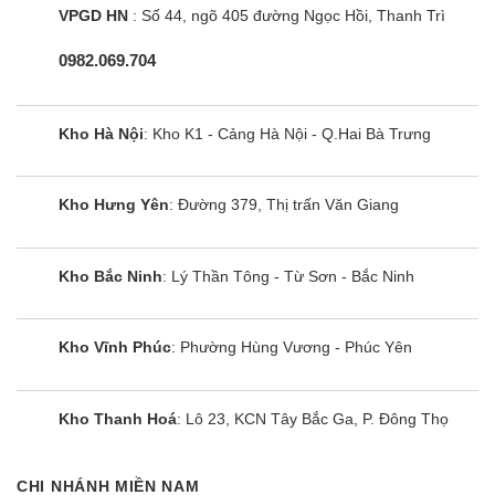
VPGD HN
: Số 44, ngõ 405 đường Ngọc Hồi, Thanh Trì
Máy nén
Loại
0982.069.704
Chế độ
Quạt
Lưu lượng gió
làm
l/s
lạnh
Kho Hà Nội
: Kho K1 - Cảng Hà Nội - Q.Hai Bà Trưng
Chế độ
Độ ồn
dB(A)
làm lạnh
Kho Hưng Yên
: Đường 379, Thị trấn Văn Giang
Kích
Trọng lượng
kg
thước
Kho Bắc Ninh
: Lý Thần Tông - Từ Sơn - Bắc Ninh
Kích
thước
mm
790 x 548 x
(RxCxD)
Kho Vĩnh Phúc
: Phường Hùng Vương - Phúc Yên
Dải nhiệt
độ hoạt
Chế độ làm lạnh
◦C
động
Kho Thanh Hoá
: Lô 23, KCN Tây Bắc Ga, P. Đông Thọ
Thiết kế AC035TN1DKC/EA hiện đại, sang
trọng
CHI NHÁNH MIỀN NAM