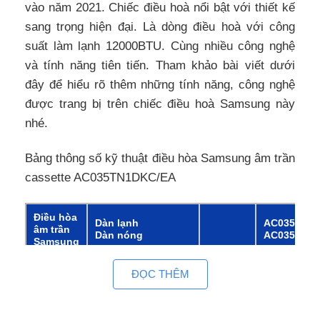
vào năm 2021. Chiếc điều hoà nổi bật với thiết kế
sang trọng hiện đại. Là dòng điều hoà với công
suất làm lạnh 12000BTU. Cùng nhiều công nghệ
và tính năng tiên tiến. Tham khảo bài viết dưới
đây để hiểu rõ thêm những tính năng, công nghệ
được trang bị trên chiếc điều hoà Samsung này
nhé.
Bảng thông số kỹ thuật điều hòa Samsung âm trần
cassette AC035TN1DKC/EA
Điều hòa
Dàn lạnh
AC035TN1
âm trần
Dàn nóng
AC035TXA
Samsung
Hệ thống
ĐỌC THÊM
Công
Làm lạnh (Tối thiểu /
kW
1.00/3.50/4
suất
Định mức / Tối đa)