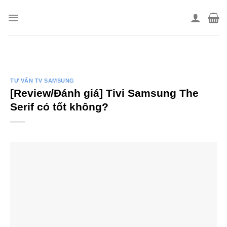
Skip
to
content
TƯ VẤN TV SAMSUNG
[Review/Đánh giá] Tivi Samsung The
Serif có tốt không?