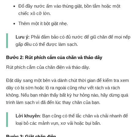
Đổ đầy nước ấm vào thùng giặt, bồn tắm hoặc một
chiếc xô cỡ lớn.
Thêm một ít bột giặt nhẹ.
Lưu ý:
Phải đảm bảo có đủ nước để giũ chăn để mọi nếp
gấp đều có thể được làm sạch.
Bước 2: Rút phích cắm của chăn và tháo dây
Rút phích cắm của chăn điện và tháo dây.
Đặt dây sang một bên và dành chút thời gian để kiểm tra xem
dây có bị sờn hoặc lộ ra ngoài cũng như vết rách và rách
không. Nếu bạn nhận thấy bất kỳ hư hỏng nào, hãy dừng quá
trình làm sạch vì đã đến lúc thay chăn của bạn.
Lời khuyên
: Bạn cũng có thể lắc chăn và chải nhanh để
loại bỏ các mảnh vụn, xơ vải hoặc bụi bẩn.
Bước 3: Giặt chăn điện