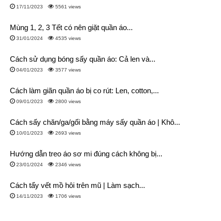
17/11/2023
5561 views
Mùng 1, 2, 3 Tết có nên giặt quần áo...
31/01/2024
4535 views
Cách sử dụng bóng sấy quần áo: Cả len và...
04/01/2023
3577 views
Cách làm giãn quần áo bị co rút: Len, cotton,...
09/01/2023
2800 views
Cách sấy chăn/ga/gối bằng máy sấy quần áo | Khô...
10/01/2023
2693 views
Hướng dẫn treo áo sơ mi đúng cách không bị...
23/01/2024
2346 views
Cách tẩy vết mồ hôi trên mũ | Làm sạch...
14/11/2023
1706 views