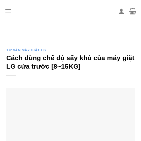
Skip
to
content
TƯ VẤN MÁY GIẶT LG
Cách dùng chế độ sấy khô của máy giặt
LG cửa trước [8~15KG]