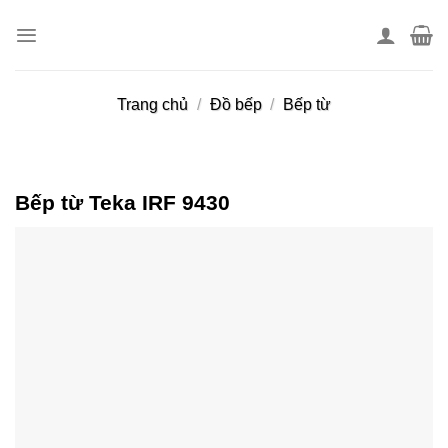
Skip
to
content
Trang chủ
/
Đồ bếp
/
Bếp từ
Bếp từ Teka IRF 9430