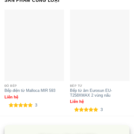
SẢN PHẨM CÙNG LOẠI
Bếp từ Teka IRF 9480 TFT
ĐỒ BẾP
BẾP TỪ
Bếp từ âm Eurosun EU-
Bếp điện từ Malloca MIR 593
T258XMAX 2 vùng nấu
Liên hệ
Liên hệ
3
3
5.00
3
trên 5
5.00
3
trên 5
dựa trên
dựa trên
đánh giá
đánh giá