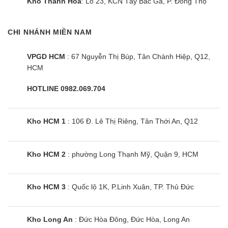
Kho Thanh Hoá
: Lô 23, KCN Tây Bắc Ga, P. Đông Thọ
CHI NHÁNH MIỀN NAM
Bếp từ Teka IBC 72300 âm 2 vùng
VPGD HCM
: 67 Nguyễn Thị Búp, Tân Chánh Hiệp, Q12,
nấu
HCM
HOTLINE 0982.069.704
Kho HCM 1
: 106 Đ. Lê Thị Riêng, Tân Thới An, Q12
Kho HCM 2
: phường Long Thạnh Mỹ, Quận 9, HCM
Kho HCM 3
: Quốc lộ 1K, P.Linh Xuân, TP. Thủ Đức
Kho Long An
: Đức Hòa Đông, Đức Hòa, Long An