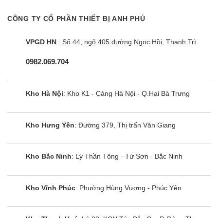
lắp âm có công nghệ Inverter với cảm biến thông
CÔNG TY CỔ PHẦN THIẾT BỊ ANH PHÚ
minh sẽ cố định công suất tiêu thụ điện khi đun
nấu, không bật tắt liên tục như các Bếp từ thông
VPGD HN
: Số 44, ngõ 405 đường Ngọc Hồi, Thanh Trì
thường khác (tự động điều chỉnh liên tục để đảm
0982.069.704
bảo mức nhiệt tương đương bằng với con số hiển
thị trên bàn điều khiển).
Kho Hà Nội
: Kho K1 - Cảng Hà Nội - Q.Hai Bà Trưng
Cùng Chủ Đề:
Kho Hưng Yên
: Đường 379, Thị trấn Văn Giang
Kho Bắc Ninh
: Lý Thần Tông - Từ Sơn - Bắc Ninh
Kho Vĩnh Phúc
: Phường Hùng Vương - Phúc Yên