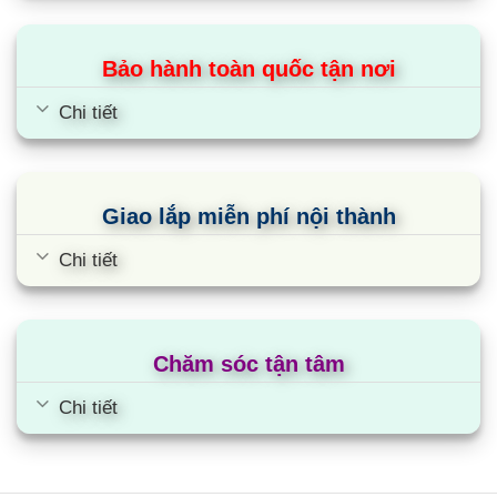
động nhận diện đáy nồi chính xác và linh hoạt
hơn.Mâm từ của hãng EGO được thiết kế gồm
Bảo hành toàn quốc tận nơi
phần trên của mâm từ và phía dưới mặt kính
được thiết kế tấm fit cao cấp cách nhiệt, cách
Chi tiết
điện hiệu quả có tác dụng chắn nhiệt hạn chế nhiệt
lượng truyền ngược từ mặt kính xuống và làm
nóng các bo mạch điện tử, bảo vệ đĩa từ.Chính vì
Giao lắp miễn phí nội thành
vậy mà tuổi thọ của mâm từ của hãng EGO có độ
bền rất cao, nghiên cứu cho thấy mâm từ EGO có
Chi tiết
tuổi thọ lên tới 30 năm kể cả khi sử dụng ở nhiệt
độ cao và khí hậu nóng ẩm nhiều.
Chăm sóc tận tâm
Bếp từ Teka với công nghệ Inverter thông
minh vượt trội
Chi tiết
Công nghệ Inverter còn giúp bếp từ 3 vùng nấu
Teka IBC 63015 điều chỉnh mức công suất phù
hợp để không làm tiêu thụ nhiều điện năng. Bếp từ