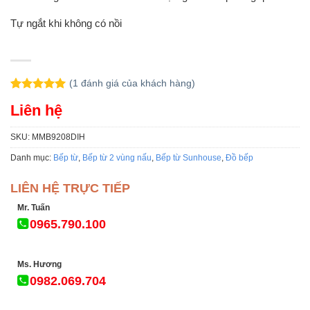
Tự ngắt khi không có nồi
(
1
đánh giá của khách hàng)
5.00
1
trên 5
Liên hệ
dựa trên
đánh giá
SKU:
MMB9208DIH
Danh mục:
Bếp từ
,
Bếp từ 2 vùng nấu
,
Bếp từ Sunhouse
,
Đồ bếp
LIÊN HỆ TRỰC TIẾP
Mr. Tuấn
0965.790.100
Ms. Hương
0982.069.704