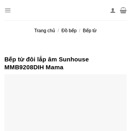
Skip
to
content
Trang chủ
/
Đồ bếp
/
Bếp từ
Bếp từ đôi lắp âm Sunhouse
MMB9208DIH Mama