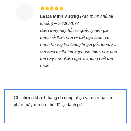
Được xếp
Lê Bá Minh Vượng
(xác minh chủ tài
hạng
5
5
khoản)
–
23/06/2022
sao
Điện máy này tối ưu quản lý nên giá
Bếp đôi điện từ hồng ngoại
thành rẻ thật, Giá rẻ bất ngờ luôn, vợ
Sunhouse SHB9100 Mama
mình không tin, Đúng là giá gốc luôn, so
với siêu thị thì tiết kiệm vài triệu. Giá như
thế này mà nhiều người không biết mà
mua
Chỉ những khách hàng đã đăng nhập và đã mua sản
phẩm này mới có thể để lại đánh giá.