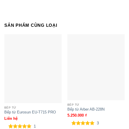
Bếp từ đôi lắp âm Sunhouse
MMB9201DIH Mama
SẢN PHẨM CÙNG LOẠI
BẾP TỪ
BẾP TỪ
Bếp đôi điện từ hồng ngoại
Bếp từ Arber AB-228N
Bếp từ Eurosun EU-T715 PRO
Sunhouse MMB9986 Mama lắp âm
5.250.000
₫
Liên hệ
3
1