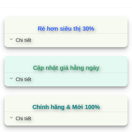
5.00
3
trên 5
5.00
1
trên 5
dựa trên
dựa trên
đánh giá
đánh giá
Rẻ hơn siêu thị 30%
Chi tiết
Cập nhật giá hằng ngày
Chi tiết
Chính hãng & Mới 100%
Chi tiết