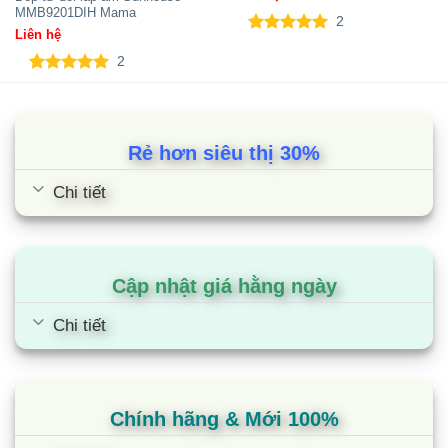
MMB9201DIH Mama
2
Liên hệ
5.00
2
trên 5
2
dựa trên
đánh giá
Bếp từ âm đôi Spelier SPM-628I
5.00
2
trên 5
Plus
dựa trên
đánh giá
Rẻ hơn siêu thị 30%
Chi tiết
Cập nhật giá hằng ngày
Chi tiết
Chính hãng & Mới 100%