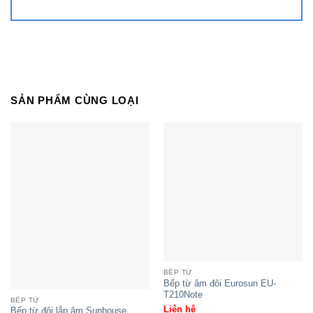
SẢN PHẨM CÙNG LOẠI
Bếp từ đôi âm Spelier SPM-929I
Plus
BẾP TỪ
Bếp từ âm đôi Eurosun EU-
T210Note
BẾP TỪ
Liên hệ
Bếp từ đôi lắp âm Sunhouse