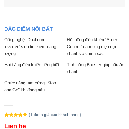
ĐẶC ĐIỂM NỔI BẬT
Công nghệ “Dual core
Hệ thống điều khiển “Slider
inverter” siêu tiết kiệm năng
Control” cảm ứng điện cực,
lượng
nhanh và chính xác
Hai bảng điều khiển riêng biệt
Tính năng Booster giúp nấu ăn
nhanh
Chức năng tạm dừng “Stop
and Go” khi đang nấu
(
1
đánh giá của khách hàng)
5.00
1
trên 5
Liên hệ
dựa trên