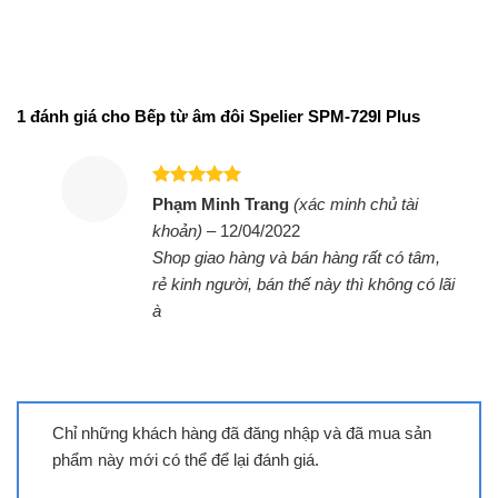
1 đánh giá cho
Bếp từ âm đôi Spelier SPM-729I Plus
Được xếp
Phạm Minh Trang
(xác minh chủ tài
hạng
5
5
khoản)
–
12/04/2022
sao
Shop giao hàng và bán hàng rất có tâm,
rẻ kinh người, bán thế này thì không có lãi
Bếp từ đôi Spelier SPM-928I Plus
à
Chỉ những khách hàng đã đăng nhập và đã mua sản
phẩm này mới có thể để lại đánh giá.