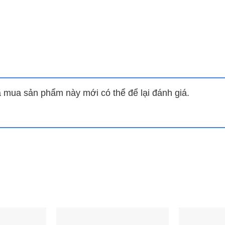
mua sản phẩm này mới có thể để lại đánh giá.
i Lorca LCI 809
Bếp từ đôi Lorca LCI 826
B