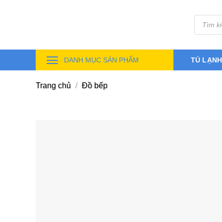
Skip
Tìm
to
kiếm
sản
content
phẩm
DANH MỤC SẢN PHẨM
TỦ LẠN
Trang chủ
/
Đồ bếp