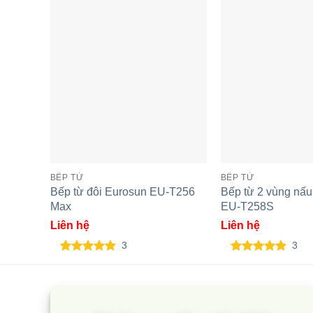
BẾP TỪ
BẾP TỪ
Bếp từ đôi Eurosun EU-T256
Bếp từ 2 vùng nấ
Max
EU-T258S
Liên hệ
Liên hệ
3
3
5.00
3
trên 5
5.00
3
trên 5
dựa trên
dựa trên
đánh giá
đánh giá