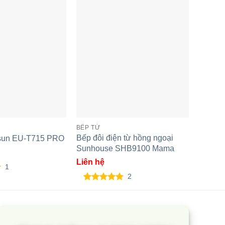
BẾP TỪ
Bếp từ
T705Pl
Liên h
5.00
3
t
BẾP TỪ
dựa t
đánh 
Bếp đôi điện từ hồng ngoại
osun EU-T715 PRO
Sunhouse SHB9100 Mama
Liên hệ
1
2
5.00
2
trên 5
dựa trên
đánh giá