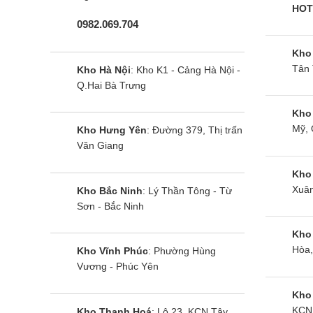
HOT
0982.069.704
Kho
Tân 
Kho Hà Nội
: Kho K1 - Cảng Hà Nội -
Q.Hai Bà Trưng
Kho
Mỹ, 
Kho Hưng Yên
: Đường 379, Thị trấn
Văn Giang
Kho
Xuân
Kho Bắc Ninh
: Lý Thần Tông - Từ
Sơn - Bắc Ninh
Kho
Hòa,
Kho Vĩnh Phúc
: Phường Hùng
Vương - Phúc Yên
Kho
KCN 
Kho Thanh Hoá
: Lô 23, KCN Tây