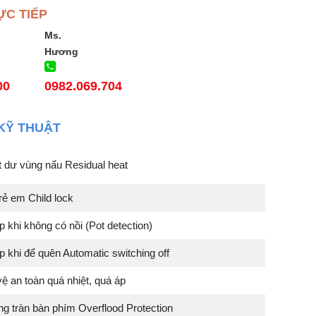
ỰC TIẾP
Ms.
Hương
00
0982.069.704
KỸ THUẬT
t dư vùng nấu Residual heat
rẻ em Child lock
p khi không có nồi (Pot detection)
p khi để quên Automatic switching off
ệ an toàn quá nhiệt, quá áp
g tràn bàn phím Overflood Protection