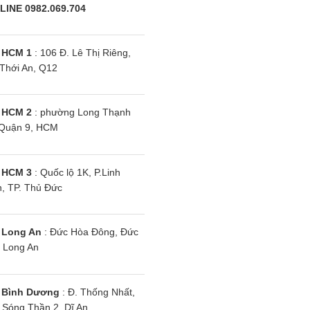
LINE 0982.069.704
 HCM 1
: 106 Đ. Lê Thị Riêng,
Thới An, Q12
 HCM 2
: phường Long Thạnh
Quận 9, HCM
 HCM 3
: Quốc lộ 1K, P.Linh
, TP. Thủ Đức
 Long An
: Đức Hòa Đông, Đức
 Long An
 Bình Dương
: Đ. Thống Nhất,
Sóng Thần 2, Dĩ An