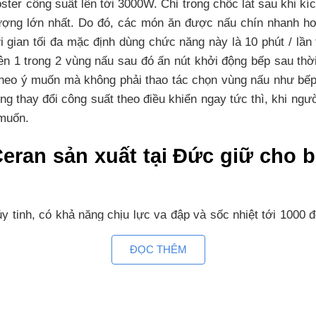
er công suất lên tới 3000W. Chỉ trong chốc lát sau khi kíc
ợng lớn nhất. Do đó, các món ăn được nấu chín nhanh hơn,
 gian tối đa mặc định dùng chức năng này là 10 phút / lần
lên 1 trong 2 vùng nấu sau đó ấn nút khởi động bếp sau thờ
ỏ theo ý muốn mà không phải thao tác chọn vùng nấu như b
g thay đổi công suất theo điều khiển ngay tức thì, khi ngư
 muốn.
eran sản xuất tại Đức giữ cho b
y tinh, có khả năng chịu lực va đập và sốc nhiệt tới 1000 đ
nh kiện điện tử bên trong thân. Bạn có thể yên tâm sử dụng
ĐỌC THÊM
bếp thoáng và gọn gàng