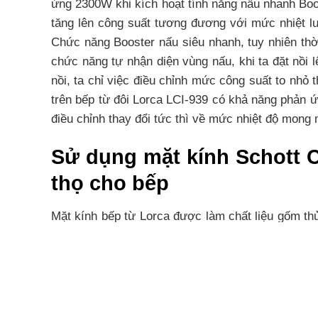
ứng 2300W khi kích hoạt tính năng nấu nhanh Boost
tăng lên công suất tương đương với mức nhiệt lư
Chức năng Booster nấu siêu nhanh, tuy nhiên thời
chức năng tự nhận diện vùng nấu, khi ta đặt nồi 
nồi, ta chỉ việc điều chỉnh mức công suất to nh
trên bếp từ đôi Lorca LCI-939 có khả năng phản ứn
điều chỉnh thay đổi tức thì về mức nhiệt độ mong
Sử dụng mặt kính Schott C
thọ cho bếp
Mặt kính bếp từ Lorca được làm chất liệu gốm thủ
nhiệt nhanh và được cách điện an toàn với các li
Lorca được lắp đặt âm giúp tầm nhìn không gian 
Cùng Chủ Đề: