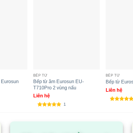
BẾP TỪ
BẾP TỪ
u Eurosun
Bếp từ âm Eurosun EU-
Bếp từ Eur
T710Pro 2 vùng nấu
Liên hệ
Liên hệ
1
5.00
1
trên 5
dựa trên
5.00
1
trên 5
đánh giá
dựa trên
đánh giá