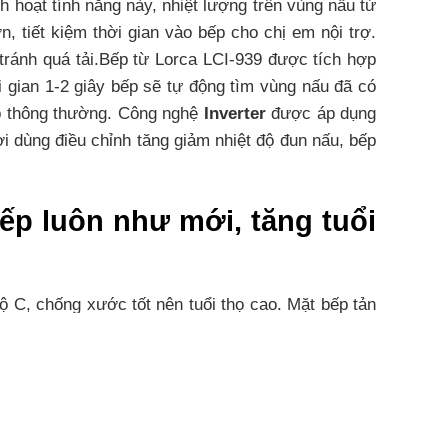
h hoạt tính năng này, nhiệt lượng trên vùng nấu từ
 tiết kiệm thời gian vào bếp cho chị em nội trợ.
 tránh quá tải.Bếp từ Lorca LCI-939 được tích hợp
i gian 1-2 giây bếp sẽ tự động tìm vùng nấu đã có
ếp thông thường. Công nghệ
Inverter
được áp dụng
ời dùng điều chỉnh tăng giảm nhiệt độ đun nấu, bếp
ếp luôn như mới, tăng tuổi
ộ C, chống xước tốt nên tuổi thọ cao. Mặt bếp tản
 mà không lo bị bỏng hay điện giật. Bếp từ lắp âm