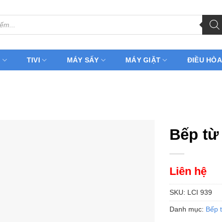
H
TIVI
MÁY SẤY
MÁY GIẶT
ĐIỀU HÒA
Bếp từ
Liên hệ
SKU:
LCI 939
Danh mục:
Bếp 