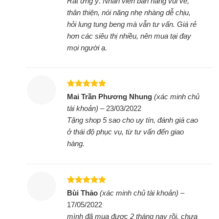
Rât ưng ý. Nhân viên bán hàng vui vẻ,
trong cả quá trình nấu. Đây là loại mặt kính đứng
thân thiện, nói năng nhẹ nhàng dễ chịu,
số 1 trong lĩnh vực bếp từ cao cấp hiện nay, mặt
hỏi lung tung beng mà vẫn tư vấn. Giá rẻ
kính có màu đen mài vát sang trọng và tinh tế.
hơn các siêu thị nhiều, nên mua tại đay
mọi người ạ.
Chế độ hâm nóng Warming tuỳ chỉnh nhiệt
độ ở mức thấp giúp rã đông, ninh hầm…trở
nên dễ dàng
Được xếp
Mai Trần Phương Nhung
(xác minh chủ
Với chế độ warming, Lorca LCI-899 cho phép tùy
hạng
5
5
tài khoản)
–
23/03/2022
o
o
o
sao
chỉnh nhiệt độ thấp ở mức 65
C, 75
C và 85
C.
Tặng shop 5 sao cho uy tín, đánh giá cao
Với khả năng tùy chỉnh nhiệt độ thấp, model Lorca
ở thái độ phục vụ, từ tư vấn đến giao
LCI 899 có thể phục vụ tốt cho việc giã đông, ninh
hàng.
hầm món ăn hoặc nấu các món lowtemp. Chất
lượng món ăn ngon mà không lo bị cháy.
Bảng điều khiển Slider touch control dễ sử
Được xếp
Bùi Thảo
(xác minh chủ tài khoản)
–
dụng
hạng
5
5
17/05/2022
sao
Bảng mạch điều khiển EGO Slider đem đến khả
mình đã mua được 2 tháng nay rồi, chưa