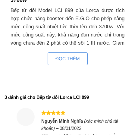
3700w
Bếp từ đôi Model LCI 899 của Lorca được tích
hợp chức năng booster đến E.G.O cho phép nâng
mức công suất nhiệt tức thời lên đến 3700w. Với
mức công suất này, khả năng đun nước chỉ trong
vòng chưa đến 2 phút có thể sôi 1 lít nước. Giảm
thiểu thời gian rất nhiều so với bếp thông
ĐỌC THÊM
thường.Bếp sử dụng mặt kính Schott Ceran vát
cạnh nhập khẩu nguyên chiếc của Đức có khả
năng chịu lực, chịu nhiệt cao, chịu sốc nhiệt lên
đến 800 độ C, tản nhiệt nhanh giúp hạn chế tối đa
các trường hợp kính bị rạn nứt do quá lực quá
3 đánh giá cho
Bếp từ đôi Lorca LCI 899
nhiệt. Kính không có chứa khoáng chất độc hại
ảnh hưởng đến sức khỏe người dùng, trong quá
trình nấu không sản sinh khí độc ảnh hưởng đến
Được xếp
Nguyễn Minh Nghĩa
(xác minh chủ tài
môi trường xung quanh. Kính là vật liệu cách điện
hạng
5
5
khoản)
–
08/01/2022
sao
nên bạn không cần lo lắng đến chuyện bị điện giật