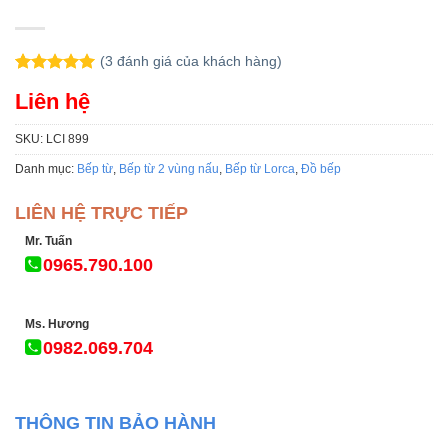
(
3
đánh giá của khách hàng)
5.00
3
trên 5
Liên hệ
dựa trên
đánh giá
SKU:
LCI 899
Danh mục:
Bếp từ
,
Bếp từ 2 vùng nấu
,
Bếp từ Lorca
,
Đồ bếp
LIÊN HỆ TRỰC TIẾP
Mr. Tuấn
0965.790.100
Ms. Hương
0982.069.704
THÔNG TIN BẢO HÀNH