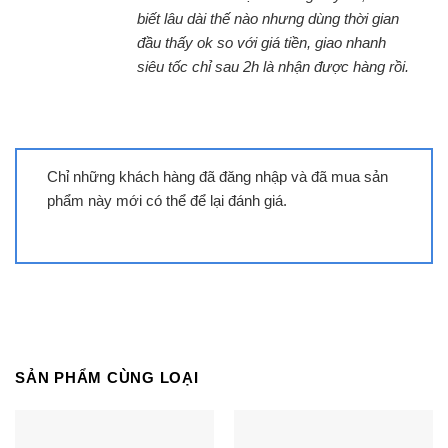
biết lâu dài thế nào nhưng dùng thời gian
năng thao tác thuận tiện. Đơn giản là bạn chỉ cần
đầu thấy ok so với giá tiền, giao nhanh
kém slider là có thể sử dụng được bếp. Giảm
siêu tốc chỉ sau 2h là nhận được hàng rồi.
thiểu thao tác tăng giảm nhiệt so với mẫu Cata IB
772.
Hẹn giờ an toàn giúp bạn chủ động trong
thời gian nấu nướng mà không nhất thiết
Chỉ những khách hàng đã đăng nhập và đã mua sản
phải đứng cạnh bếp mọi lúc
phẩm này mới có thể để lại đánh giá.
Lorca LCI được tích hợp mạch điều khiển EGO
nên bếp có thể hẹn giờ độc lập từng bếp lên đến
1h59′. Ngoài ra, bếp được trang bị thêm hẹn giờ
chuông báo – chỉ đổ chuông không tắt bếp.
Cùng Chủ Đề:
SẢN PHẨM CÙNG LOẠI