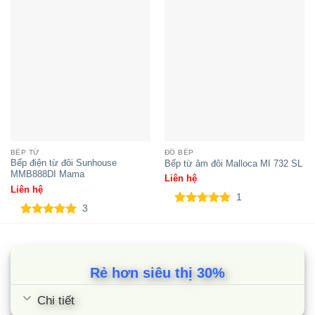
BẾP TỪ
ĐỒ BẾP
Bếp điện từ đôi Sunhouse
Bếp từ âm đôi Malloca MI 732 SL
MMB888DI Mama
Liên hệ
Bếp từ đôi Lorca LCI 886
Liên hệ
1
3
5.00
1
trên 5
5.00
3
trên 5
dựa trên
dựa trên
đánh giá
đánh giá
Rẻ hơn siêu thị 30%
Chi tiết