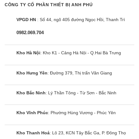
đoàn E.G.O được áp dụng trên bếp từ Lorca LCI-
CÔNG TY CỔ PHẦN THIẾT BỊ ANH PHÚ
809P có khả năng phản ứng thay đổi công suất
theo điều khiển ngay tức thì, khi người dùng điều
VPGD HN
: Số 44, ngõ 405 đường Ngọc Hồi, Thanh Trì
chỉnh tăng giảm nhiệt độ đun nấu, bếp điều chỉnh
0982.069.704
thay đổi tức thì về mức nhiệt độ mong muốn.Bếp
từ Lorca LCI-809P sử dụng bảng điều khiển cảm
ứng dạng trượt Slider Control hiện đại với 9 cấp
Kho Hà Nội
: Kho K1 - Cảng Hà Nội - Q.Hai Bà Trưng
độ công suất nhiệt độ khác nhau, điều khiển dễ
dàng bằng một ngón tay, mọi chương trình nấu
Kho Hưng Yên
: Đường 379, Thị trấn Văn Giang
đều được hiển thị qua đèn Led sắc nét để bạn điều
chỉnh cho phù hợp với các món ăn. Ngoài ra bếp
Kho Bắc Ninh
: Lý Thần Tông - Từ Sơn - Bắc Ninh
còn được trang bị thêm các chức năng nấu thông
minh là: tạm dừng và hâm nóng.
Kho Vĩnh Phúc
: Phường Hùng Vương - Phúc Yên
Thiết kế bảng điều khiển dạng Slider
Control độc lập cho từng vùng nấu cùng
các tiện ích được cài đặt sẵn
Kho Thanh Hoá
: Lô 23, KCN Tây Bắc Ga, P. Đông Thọ