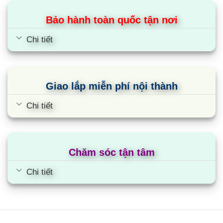
không những giúp bạn tiết kiệm thời gian nấu một
nửa mà còn tiết kiệm điện năng, tiết kiệm chi phí
Bảo hành toàn quốc tận nơi
hàng tháng cho gia đình. Ưu điểm nổi bật của bếp
Chi tiết
từ là khả năng đun nấu cực nhanh với nguyên lý
hoạt động của sóng từ tác động vuông góc với
đáy nồi giúp tiết kiệm thời gian đun nấu đến tối đa.
Giao lắp miễn phí nội thành
Ứng dụng tự nhận diện vùng nấu, công
nghệ G5 của tập đoàn E.G.O giúp điều
Chi tiết
khiển công suất mong muốn
Bếp từ Lorca LCI-809P được tích hợp chức năng
tự nhận diện vùng nấu, khi ta đặt nồi lên 1 trong 2
Chăm sóc tận tâm
vùng nấu sau đó ấn nút khởi động bếp sau thời
Chi tiết
gian 1-2 giây bếp sẽ tự động tìm vùng nấu đã có
nồi, ta chỉ việc điều chỉnh mức công suất to nhỏ
theo ý muốn mà không phải thao tác chọn vùng
nấu như bếp thông thường. Công nghệ G5 của tập