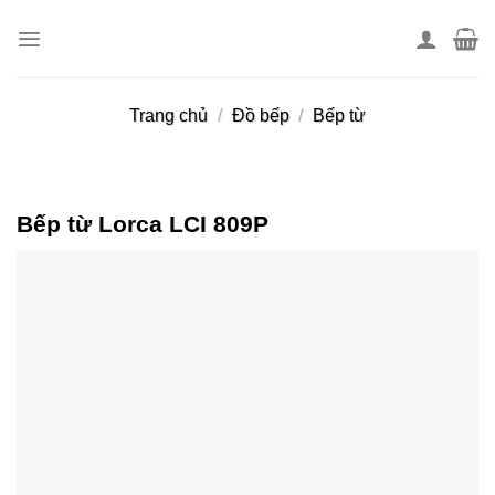
Skip
to
content
Trang chủ
/
Đồ bếp
/
Bếp từ
Bếp từ Lorca LCI 809P