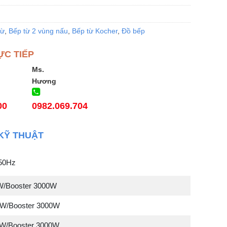
từ
,
Bếp từ 2 vùng nấu
,
Bếp từ Kocher
,
Đồ bếp
ỰC TIẾP
Ms.
Hương
00
0982.069.704
KỸ THUẬT
/50Hz
0W/Booster 3000W
0W/Booster 3000W
0W/Booster 3000W