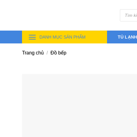
Skip
Tìm
to
kiếm
sản
content
phẩm
DANH MỤC SẢN PHẨM
TỦ LẠN
Trang chủ
/
Đồ bếp