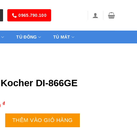
0965.790.100
TỦ ĐÔNG
TỦ MÁT
 Kocher DI-866GE
₫
0
r DI-866GE số lượng
THÊM VÀO GIỎ HÀNG