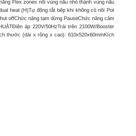
năng Flex zones nối vùng nấu nhỏ thành vùng nấu
l heat (H)Tự động tắt bếp khi không có nồi Pot
ng shut offChức năng tạm dừng PauseChức năng cảm
HUẬTĐiện áp 220V/50HzTrái trên 2100W/Booster
h thước (dài x rộng x cao): 610x520x60mmKích