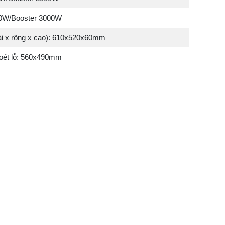
00W/Booster 3000W
ài x rộng x cao): 610x520x60mm
oét lỗ: 560x490mm