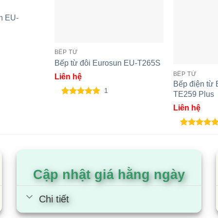
n EU-
BẾP TỪ
Bếp từ đôi Eurosun EU-T265S
BẾP TỪ
Liên hệ
Bếp điện từ
1
TE259 Plus
5.00
1
trên 5
Liên hệ
dựa trên
đánh giá
5.00
3
trên 5
dựa trên
đánh giá
Cập nhật giá hằng ngày
Chi tiết