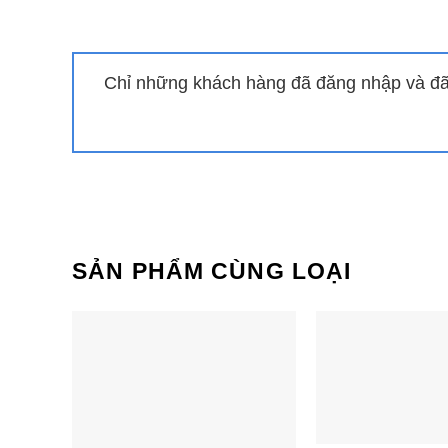
Chỉ những khách hàng đã đăng nhập và đã 
Bếp đôi điện từ Sunhouse
Bếp đôi điệ
MMB-02I Mama
SHB9108-S
SẢN PHẨM CÙNG LOẠI