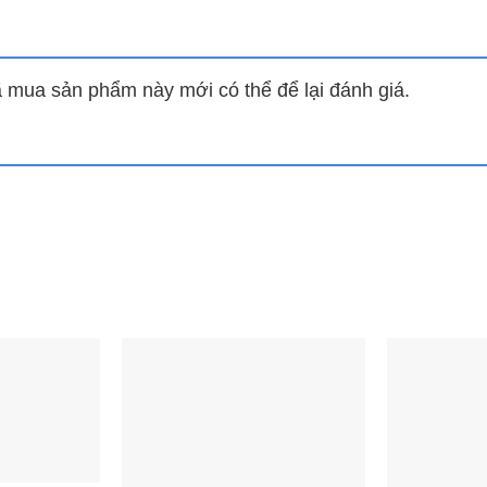
mua sản phẩm này mới có thể để lại đánh giá.
n từ Sunhouse
Bếp đôi điện từ SUNHOUSE
B
SHB DI09
A