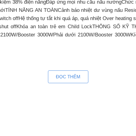
t kiệm 38% điện năngĐáp ứng mọi nhu cầu nấu nướngChức 
 mớiTÍNH NĂNG AN TOÀNCảnh báo nhiệt dư vùng nấu Residua
switch offHệ thống tự tắt khi quá áp, quá nhiệt Over heati
r shut offKhóa an toàn trẻ em Child LockTHÔNG SỐ KỸ T
 2100W/Booster 3000WPhải dưới 2100W/Booster 3000WKíc
ĐỌC THÊM