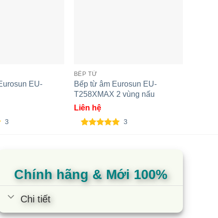
BẾP TỪ
ĐỒ BẾP
 Eurosun EU-
Bếp từ âm Eurosun EU-
Bếp điệ
T258XMAX 2 vùng nấu
MIR 77
Liên hệ
Liên h
3
3
5.00
3
trên 5
5.00
2
t
dựa trên
dựa t
đánh giá
đánh 
Chính hãng & Mới 100%
Chi tiết