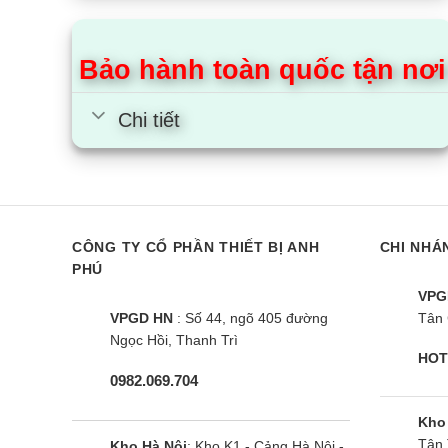
Bảo hành toàn quốc tận nơi
Chi tiết
CÔNG TY CỔ PHẦN THIẾT BỊ ANH
CHI NHÁ
PHÚ
VPG
VPGD HN
: Số 44, ngõ 405 đường
Tân 
Ngọc Hồi, Thanh Trì
HOT
0982.069.704
Kho
Tân 
Kho Hà Nội
: Kho K1 - Cảng Hà Nội -