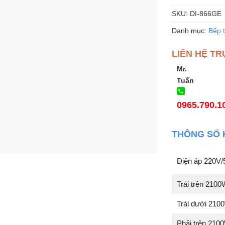
SKU:
DI-866GE
Danh mục:
Bếp 
LIÊN HỆ TR
Mr.
Tuấn
0965.790.1
THÔNG SỐ 
Điện áp 220V
Trái trên 210
Trái dưới 210
Phải trên 210