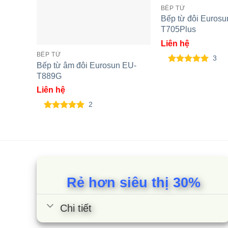
BẾP TỪ
Bếp từ đôi Eurosu
T705Plus
Liên hệ
BẾP TỪ
3
Bếp từ âm đôi Eurosun EU-
5.00
3
trên 5
T889G
dựa trên
đánh giá
Liên hệ
2
5.00
2
trên 5
dựa trên
đánh giá
Rẻ hơn siêu thị 30%
Chi tiết