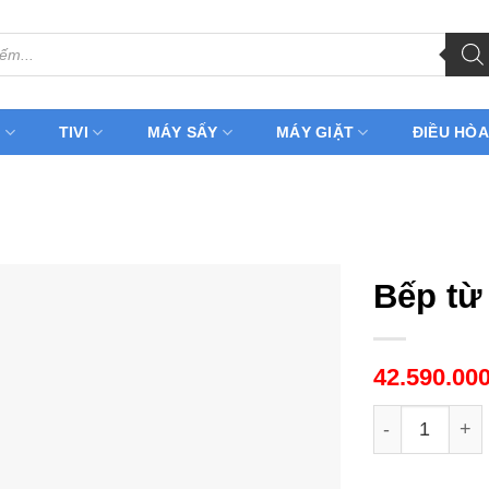
H
TIVI
MÁY SẤY
MÁY GIẶT
ĐIỀU HÒA
Bếp từ
42.590.00
Bếp từ Koche