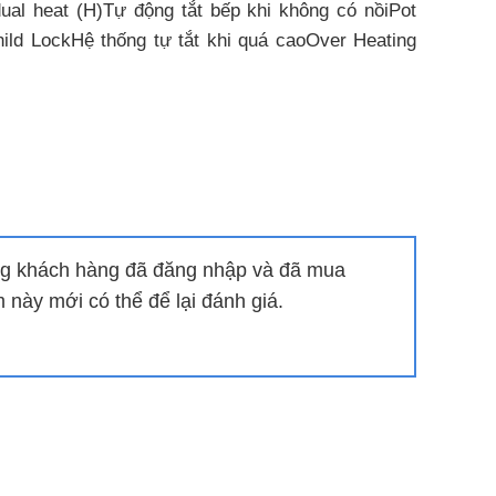
al heat (H)Tự động tắt bếp khi không có nồiPot
ild LockHệ thống tự tắt khi quá caoOver Heating
Hệ thống tự tắt khi quá áp, quá nhiệtOver Heating
0x420x60mmKích thước khoét lỗ: 690x390mm
g khách hàng đã đăng nhập và đã mua
này mới có thể để lại đánh giá.