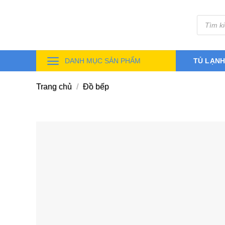
Skip
Tìm
to
kiếm
sản
content
phẩm
DANH MỤC SẢN PHẨM
TỦ LẠN
Trang chủ
/
Đồ bếp