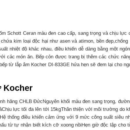
Schott Ceran màu đen cao cấp, sang trọng và chịu lực chịu
g chứa kim loại độc hại như asen và atimon, bền đẹp,chống
 suất nhiệt độ khác nhau, điều khiển dễ dàng bằng một ngón
với các món ăn. Bếp còn được trang bị thêm các chức nă
bếp từ lắp âm Kocher DI-833GE hứa hẹn sẽ đem lại cho ngư
từ Kocher
nh hãng CHLB ĐứcNguyên khối màu đen sang trọng, đường né
ảChịu lực tối đa lên tới 15kgThân thiện với môi trường do
Hệ thống điều khiển cảm ứng với 9 mức công suất siêu 
nấu từ tự nhận biết kích cỡ xoong nồiHẹn giờ độc lập cho