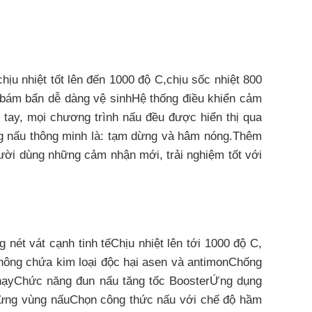
 nhiệt tốt lên đến 1000 độ C,chịu sốc nhiệt 800
 bám bẩn dễ dàng vệ sinhHệ thống điều khiển cảm
 tay, mọi chương trình nấu đều được hiển thị qua
ng nấu thông minh là: tạm dừng và hâm nóng.Thêm
ời dùng những cảm nhận mới, trải nghiệm tốt với
t vát cạnh tinh tếChịu nhiệt lên tới 1000 độ C,
 không chứa kim loại độc hại asen và antimonChống
nhạyChức năng đun nấu tăng tốc BoosterỨng dụng
 từng vùng nấuChọn công thức nấu với chế độ hầm