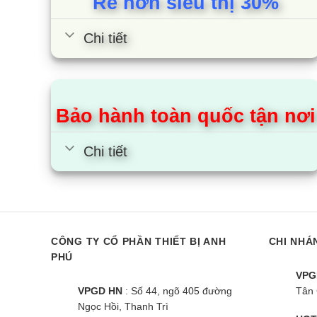
Rẻ hơn siêu thị 30%
Chi tiết
Bảo hành toàn quốc tận nơi
Chi tiết
CÔNG TY CỔ PHẦN THIẾT BỊ ANH
CHI NHÁ
PHÚ
VPG
VPGD HN
: Số 44, ngõ 405 đường
Tân 
Ngọc Hồi, Thanh Trì