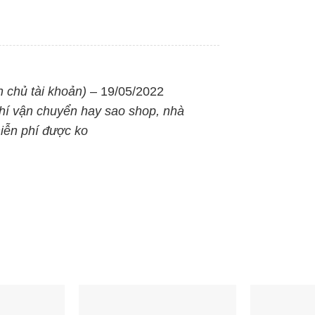
h chủ tài khoản)
–
19/05/2022
n từ Sunhouse
Bếp đôi điện từ SUNHOUSE
B
hí vận chuyển hay sao shop, nhà
81
SHB9122MT
S
miễn phí được ko