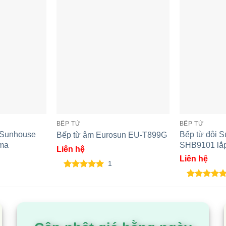
BẾP TỪ
BẾP TỪ
m Sunhouse
Bếp từ đôi 
Bếp từ âm Eurosun EU-T899G
ma
SHB9101 lắ
Liên hệ
Liên hệ
1
5.00
1
trên 5
dựa trên
5.00
2
trên 5
đánh giá
dựa trên
đánh giá