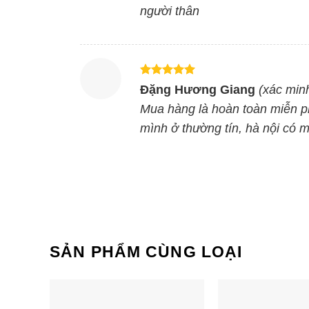
người thân
Được xếp
Đặng Hương Giang
(xác min
hạng
5
5
Bếp đôi điện từ SUNHOUSE
Bếp đôi điệ
sao
Mua hàng là hoàn toàn miễn p
SHB DI09
Apex APB99
mình ở thường tín, hà nội có 
SẢN PHẨM CÙNG LOẠI