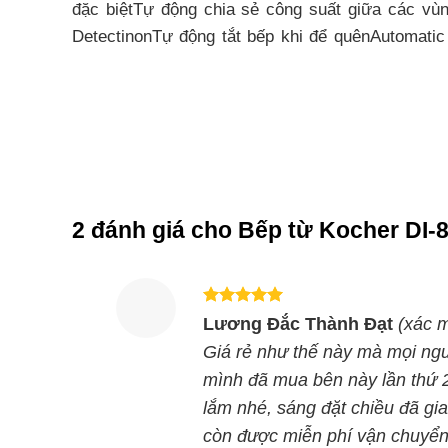
đặc biệtTự động chia sẻ công suất giữa các vù
DetectinonTự động tắt bếp khi để quênAutomatic
shut offCảm biến chống tràn tự tắtAutomatic swti
shut offCảm biến chống tràn tự tắtAutomatic switc
Thông số kỹ thuật bếp từ
Điện áp 220V/50HzTrái 2000W/Booster 2400WPhả
2 đánh giá cho
Bếp từ Kocher DI-
Cùng Chủ Đề:
Được xếp
Lương Đắc Thành Đạt
(xác m
hạng
5
5
sao
Giá rẻ như thế này mà mọi ngườ
mình đã mua bên này lần thứ 2,
lắm nhé, sáng đặt chiều đã gi
còn được miễn phí vận chuyển 