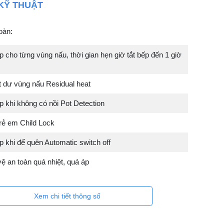
KỸ THUẬT
oàn:
p cho từng vùng nấu, thời gian hẹn giờ tắt bếp đến 1 giờ
t dư vùng nấu Residual heat
p khi không có nồi Pot Detection
rẻ em Child Lock
p khi để quên Automatic switch off
ệ an toàn quá nhiệt, quá áp
Xem chi tiết thông số