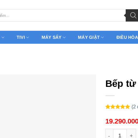
H
TIVI
MÁY SẤY
MÁY GIẶT
ĐIỀU HÒA
Bếp từ
(
2
5.00
2
trên 5
dựa trên
19.290.00
đánh giá
Bếp từ Koche