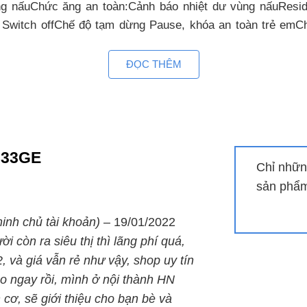
ng nấuChức ăng an toàn:Cảnh báo nhiệt dư vùng nấuResidu
 Switch offChế độ tạm dừng Pause, khóa an toàn trẻ emCh
ch offChế độ tạm dừng Pause, khóa an toàn trẻ emChild Lock
h off
ĐỌC THÊM
 Kocher DI 833 GE
i 2000W/Booster 2400WKích thước (dài x rộng x cao): 73
833GE
Chỉ nhữn
sản phẩm 
inh chủ tài khoản)
–
19/01/2022
i còn ra siêu thị thì lãng phí quá,
 và giá vẫn rẻ như vậy, shop uy tín
ao ngay rồi, mình ở nội thành HN
cơ, sẽ giới thiệu cho bạn bè và