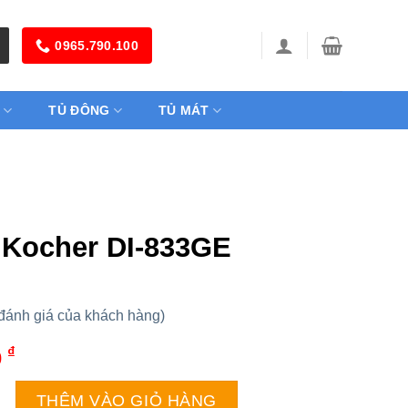
0965.790.100
TỦ ĐÔNG
TỦ MÁT
 Kocher DI-833GE
đánh giá của khách hàng)
₫
0
r DI-833GE số lượng
THÊM VÀO GIỎ HÀNG