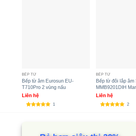
BẾP TỪ
BẾP TỪ
Bếp từ âm Eurosun EU-
Bếp từ đôi lắp â
T710Pro 2 vùng nấu
MMB9201DIH Ma
Liên hệ
Liên hệ
1
2
5.00
1
trên 5
5.00
2
trên 5
dựa trên
dựa trên
đánh giá
đánh giá