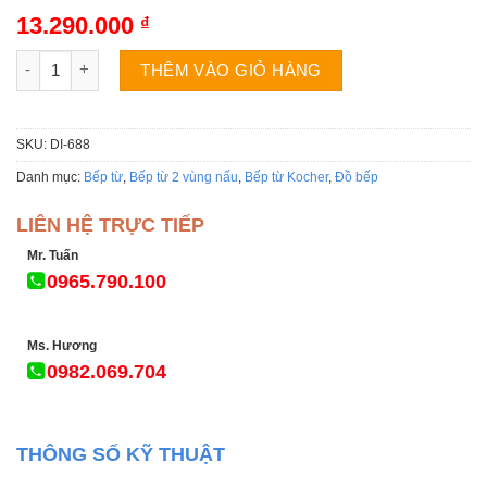
13.290.000
₫
Bếp từ Kocher DI-688 số lượng
THÊM VÀO GIỎ HÀNG
SKU:
DI-688
Danh mục:
Bếp từ
,
Bếp từ 2 vùng nấu
,
Bếp từ Kocher
,
Đồ bếp
LIÊN HỆ TRỰC TIẾP
Mr. Tuấn
0965.790.100
Ms. Hương
0982.069.704
THÔNG SỐ KỸ THUẬT