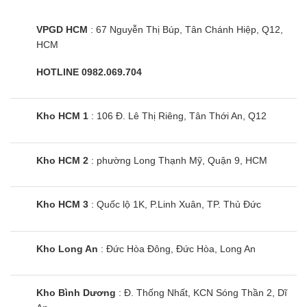
Bếp từ Arber AB-688
VPGD HCM
: 67 Nguyễn Thị Búp, Tân Chánh Hiệp, Q12,
HCM
HOTLINE 0982.069.704
Kho HCM 1
: 106 Đ. Lê Thị Riêng, Tân Thới An, Q12
Kho HCM 2
: phường Long Thạnh Mỹ, Quận 9, HCM
Kho HCM 3
: Quốc lộ 1K, P.Linh Xuân, TP. Thủ Đức
Kho Long An
: Đức Hòa Đông, Đức Hòa, Long An
Bếp đôi điện từ Sunhouse MMB-02I
Mama
Kho Bình Dương
: Đ. Thống Nhất, KCN Sóng Thần 2, Dĩ