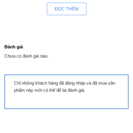
phương thẳng đứng, không thất thoát nhiệt ra môi
ĐỌC THÊM
trường. Mặt kính màu xám liền nguyên khối, an
toàn, thẩm mỹ và tiện trong việc vệ sinh, lau chùi.
Thiết kê mặt kính bo viền nhôm cao cấp
Aluminium 360 độ làm tăng thêm vẻ sang
trọng và thanh lịch cho sản phẩm
Đánh giá
Bếp từ đôi Kocher DI-688 gồm 2 vùng nấu với
Chưa có đánh giá nào.
tổng công suất 4000W, vùng nấu trái có công
suất 2000W đạt mức công suất tối đa khi sử dụng
chức năng Booster là 2200W, vùng nấu phải có
Chỉ những khách hàng đã đăng nhập và đã mua sản
công suất 2000W đạt mức công suất tối đa khi sử
phẩm này mới có thể để lại đánh giá.
dụng chức năng Booster là 2200W. Chức
năng Booster nấu siêu nhanh, tuy nhiên thời gian
tối đa mặc định dùng chức năng này là 10 phút /
lần tránh quá tải.
Bếp từ Kocher DI-688 – Nhập khẩu nguyên