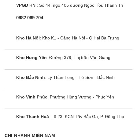
phù hợp với các món ăn. Bếp còn được trang bị
VPGD HN
: Số 44, ngõ 405 đường Ngọc Hồi, Thanh Trì
thêm các chức năng nấu thông minh là tính năng
0982.069.704
hâm nóng
Cùng Chủ Đề:
Kho Hà Nội
: Kho K1 - Cảng Hà Nội - Q.Hai Bà Trưng
Kho Hưng Yên
: Đường 379, Thị trấn Văn Giang
Kho Bắc Ninh
: Lý Thần Tông - Từ Sơn - Bắc Ninh
Kho Vĩnh Phúc
: Phường Hùng Vương - Phúc Yên
Kho Thanh Hoá
: Lô 23, KCN Tây Bắc Ga, P. Đông Thọ
CHI NHÁNH MIỀN NAM