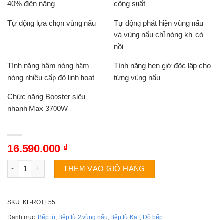
40% điện năng
công suất
Tự động lựa chọn vùng nấu
Tự động phát hiện vùng nấu
và vùng nấu chỉ nóng khi có
nồi
Tính năng hâm nóng hâm
Tính năng hẹn giờ độc lập cho
nóng nhiều cấp độ linh hoạt
từng vùng nấu
Chức năng Booster siêu
nhanh Max 3700W
16.590.000
₫
Bếp từ Kaff KF-ROTE55 số lượng
THÊM VÀO GIỎ HÀNG
SKU:
KF-ROTE55
Danh mục:
Bếp từ
,
Bếp từ 2 vùng nấu
,
Bếp từ Kaff
,
Đồ bếp