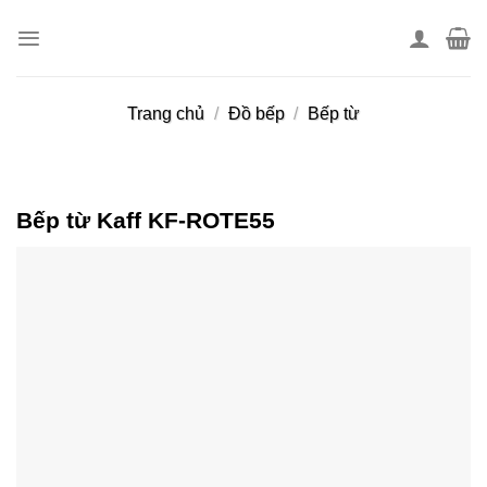
Skip
to
content
Trang chủ
/
Đồ bếp
/
Bếp từ
Bếp từ Kaff KF-ROTE55