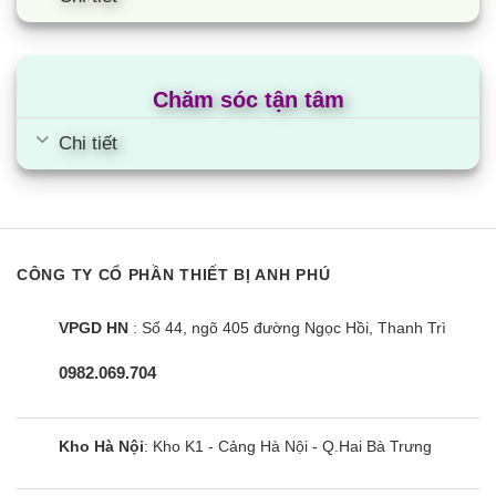
Chăm sóc tận tâm
Chi tiết
Bếp đôi điện từ Sunhouse
SHB9108-S
CÔNG TY CỔ PHẦN THIẾT BỊ ANH PHÚ
VPGD HN
: Số 44, ngõ 405 đường Ngọc Hồi, Thanh Trì
0982.069.704
Kho Hà Nội
: Kho K1 - Cảng Hà Nội - Q.Hai Bà Trưng