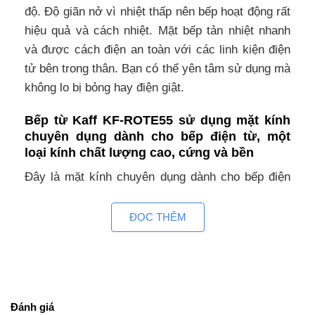
độ. Độ giãn nở vì nhiệt thấp nên bếp hoạt động rất
hiệu quả và cách nhiệt. Mặt bếp tản nhiệt nhanh
và được cách điện an toàn với các linh kiện điện
tử bên trong thân. Bạn có thể yên tâm sử dụng mà
không lo bị bỏng hay điện giật.
Bếp từ Kaff KF-ROTE55 sử dụng mặt kính
chuyên dụng dành cho bếp điện từ, một
loại kính chất lượng cao, cứng và bền
Đây là mặt kính chuyên dụng dành cho bếp điện
từ, là một loại kính có chất lượng cao, rất cứng,
bền và có nhiều đặc điểm nổi trội như: khả năng
ĐỌC THÊM
chịu nhiệt, khả năng chống trầy xước và chống va
đập …. Mặt kính gồm các thấu kính hội tụ, truyền
nhiệt từ bếp lên đáy nồi theo phương thẳng đứng,
không thất thoát nhiệt ra môi trường. Mặt kính
Đánh giá
màu xám liền nguyên khối, an toàn, thẩm mỹ và