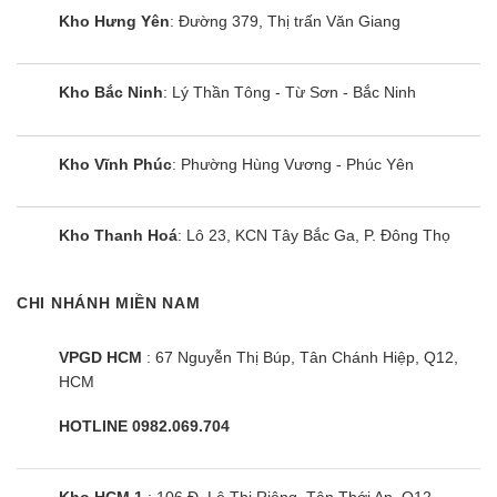
Kho Hưng Yên
: Đường 379, Thị trấn Văn Giang
Kho Bắc Ninh
: Lý Thần Tông - Từ Sơn - Bắc Ninh
Bếp đôi điện từ SUNHOUSE SHB
Kho Vĩnh Phúc
: Phường Hùng Vương - Phúc Yên
DI09
Kho Thanh Hoá
: Lô 23, KCN Tây Bắc Ga, P. Đông Thọ
CHI NHÁNH MIỀN NAM
VPGD HCM
: 67 Nguyễn Thị Búp, Tân Chánh Hiệp, Q12,
HCM
HOTLINE 0982.069.704