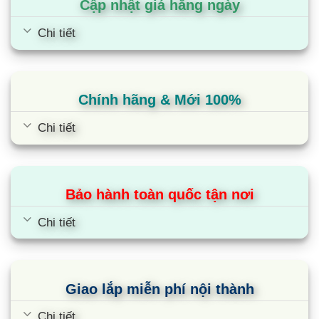
Cập nhật giá hằng ngày
Bếp từ Kaff KF-ROTE55 không sử dụng lửa để
làm chín thức ăn và dùng năng lượng cảm ứng từ,
Chi tiết
vì thế hiệu suất nấu đạt tới 90%, trong khi bếp gas
chỉ đạt khoảng 50%. Bởi vậy, sử dụng bếp từ này
không những giúp bạn tiết kiệm thời gian nấu một
Chính hãng & Mới 100%
nửa mà còn tiết kiệm điện năng, tiết kiệm chi phí
hàng tháng cho gia đình. Ưu điểm nổi bật của bếp
Chi tiết
từ lắp âm này là khả năng đun nấu cực nhanh với
nguyên lý hoạt động của sóng từ tác động vuông
góc với đáy nồi giúp tiết kiệm thời gian đun nấu
Bảo hành toàn quốc tận nơi
đến tối đa.
Chi tiết
Cùng Chủ Đề:
Giao lắp miễn phí nội thành
Chi tiết