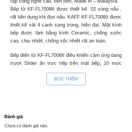
ráp công nghệ cao, tiên tiến, Made in – Malaysia.
Bếp từ KF-FL7008II được thiết kế 02 vùng nấu ,
rất tiện dụng khi đun nấu. KAFF KF-FL7008II được
thiết kế vát 4 cạnh sang trọng, hiện đại. Mặt kính
bếp được làm bằng kính Ceramic, chống xước
cao, chịu nhiệt, chống sốc nhiệt rất an toàn.
Bếp điện từ KF-FL7008II điều khiển cảm ứng dạng
trượt Slider ẩn trực tiếp trên mặt bếp, 10 mức
công suất, hệ thống điều khiển độc lập cho vùng
ĐỌC THÊM
nấu, bếp từ âm KAFF KF-FL7008II được thiết kế
linh hoạt hiển thị trên mặt bếp, các chức năng điều
khiển đun nấu cùng 1 lúc. Phím điều khiển được
ứng dụng công nghệ cảm biến nhiệt, giúp người
sử dụng dễ dàng thao tác, rất an toàn.
Đánh giá
Sử dụng bếp từ KAFF KF-FL7008II, Tiết kiệm 30%
Chưa có đánh giá nào.
điện năng với công nghệ biến tần INVERTER cảm