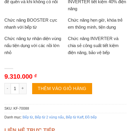
để quên và khi không có nồi
INVERTER tiết kiệm 40% điện
năng
Chức năng BOOSTER cực
Chức năng hẹn giờ, khóa trẻ
nhanh với bếp từ
em thông minh, tiện dụng
Chức năng tự nhận diện vùng
Chức năng INVERTER và
nấu tiện dụng với các nồi lớn
chia sẻ công suất tiết kiệm
nhỏ
điện năng, bảo vệ bếp
9.310.000
₫
Bếp từ Kaff KF-7008II số lượng
THÊM VÀO GIỎ HÀNG
SKU:
KF-7008II
Danh mục:
Bếp từ
,
Bếp từ 2 vùng nấu
,
Bếp từ Kaff
,
Đồ bếp
LIÊN HỆ TRỰC TIẾP