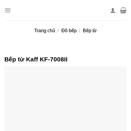
Skip
to
content
Trang chủ
/
Đồ bếp
/
Bếp từ
Bếp từ Kaff KF-7008II