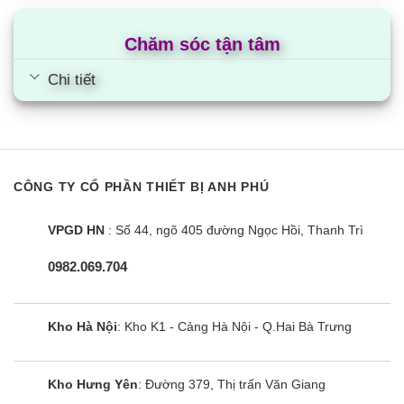
hình hiển thị để cảnh báo.
Chức năng khóa trẻ em Child Lock, nhấn, giữ
Chăm sóc tận tâm
phím khóa trong vòng 3 giây để kích hoạt khóa trẻ
em, các phím trên bếp không sử dụng được nữa,
Chi tiết
trừ phím nguồn, để mở khóa lại, nhấn, giữ phím
khóa trong 3 giây.
Chức năng Bảo vệ quá nhiệt (cảm biến nhiệt độ
tích hợp trong từng vùng nấu).
CÔNG TY CỔ PHẦN THIẾT BỊ ANH PHÚ
Chức năng hẹn giờ độc lập từng vùng nấu.
Chức cảnh báo nhiệt dư “H” được hiển thị cho
VPGD HN
: Số 44, ngõ 405 đường Ngọc Hồi, Thanh Trì
từng vùng nấu còn nóng được hiển thị bằng chữ
0982.069.704
“H”
Cùng Chủ Đề:
Kho Hà Nội
: Kho K1 - Cảng Hà Nội - Q.Hai Bà Trưng
Kho Hưng Yên
: Đường 379, Thị trấn Văn Giang