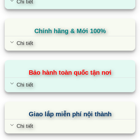
Chi tiết
trình với chức năng chiên rán Frying với nhiều
mức nhiệt độ, giúp người nội trợ chiên, rán, xào
đồ ăn, nấu cơm, rã đông, hâm nóng với mức nhiệt
Chính hãng & Mới 100%
khác nhau theo ý muốn của người nội trợ điều
khiển.
Chi tiết
Chức năng an toàn của bếp từ KAFF KF-
FL7008II
Bảo hành toàn quốc tận nơi
Chức năng tạm dừng Pause (Stop go), giúp tạm
dừng bếp khi đang đun nấu.
Chi tiết
Chức năng chống tràn Water Overflow, giúp đảm
bảo an toàn cho người sử dụng, khi đun nấu bị
trào ra mặt kính bếp, từ 3-5 giây bếp sẽ tự động
Giao lắp miễn phí nội thành
ngừng hoạt động, để đảm bảo an toàn cho người
sử dụng không bị bỏng, chập điện.
Chi tiết
Chức năng tự động tắt bếp khi không có nồi, màn