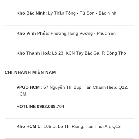
Kho Bắc Ninh
: Lý Thần Tông - Từ Sơn - Bắc Ninh
Kho Vĩnh Phúc
: Phường Hùng Vương - Phúc Yên
Kho Thanh Hoá
: Lô 23, KCN Tây Bắc Ga, P. Đông Thọ
CHI NHÁNH MIỀN NAM
Bếp đôi điện từ Sunhouse
SHB9108-S
VPGD HCM
: 67 Nguyễn Thị Búp, Tân Chánh Hiệp, Q12,
HCM
HOTLINE 0982.069.704
Kho HCM 1
: 106 Đ. Lê Thị Riêng, Tân Thới An, Q12