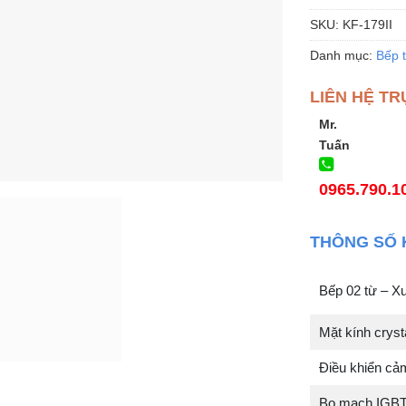
SKU:
KF-179II
Danh mục:
Bếp 
LIÊN HỆ TR
Mr.
Tuấn
0965.790.1
THÔNG SỐ 
Bếp 02 từ – X
Mặt kính crysta
Điều khiển cảm
Bo mạch IGB