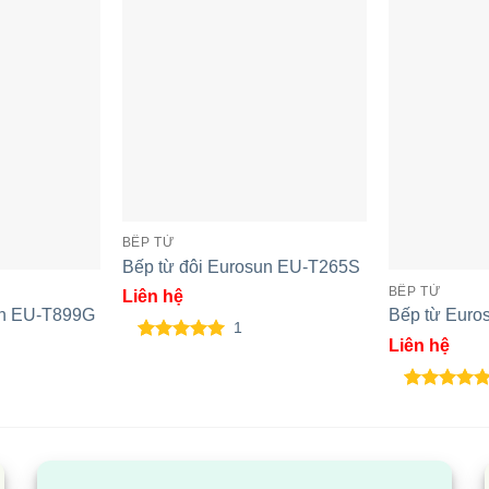
BẾP TỪ
Bếp từ đôi Eurosun EU-T265S
BẾP TỪ
Liên hệ
un EU-T899G
Bếp từ Eur
1
Liên hệ
5.00
1
trên 5
dựa trên
đánh giá
5.00
1
trên 5
dựa trên
n từ Sunhouse
Bếp đôi điện từ Sunhouse
B
đánh giá
Apex APB9981
S