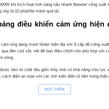
2000W khi kích hoạt tính năng nấu nhanh Booster công suất
 này là 10 phút/lần tránh quá tải.
bảng điều khiển cảm ứng hiện 
 cảm ứng dạng trượt Slider hiện đại với 9 cấp độ công suấ
ị qua đèn Led sắc nét để bạn điều chỉnh cho phù hợp với 
âm nóng.
ược làm từ chất liệu gốm thủy tinh có khả năng chịu lực v
c cách điện an toàn với các linh kiện điện tử bên trong thâ
ĐỌC THÊM
một loại kính có chất lượng cao, rất cứng, bền và có nhiề
 gồm các thấu kính hội tụ, truyền nhiệt từ bếp lên đáy nồi 
 toàn, thẩm mỹ và tiện trong việc vệ sinh, lau chùi.