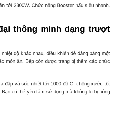
 lên tới 2800W. Chức năng Booster nấu siêu nhanh,
đại thông minh dạng trượt
t nhiệt độ khác nhau, điều khiển dễ dàng bằng một
các món ăn. Bếp còn được trang bị thêm các chức
a đập và sốc nhiệt tới 1000 độ C, chống xước tốt
n. Bạn có thể yên tâm sử dụng mà không lo bị bỏng
u đặc điểm nổi trội như: khả năng chịu nhiệt, khả
theo phương thẳng đứng, không thất thoát nhiệt ra