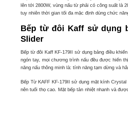
lên tới 2800W, vùng nấu từ phải có công suất là 
tuy nhiên thời gian tối đa mặc định dùng chức năng
Bếp từ đôi Kaff sử dụng 
Slider
Bếp từ đôi Kaff KF-179II sử dụng bảng điều khiển
ngón tay, mọi chương trình nấu đều được hiển th
năng nấu thông minh là: tính năng tạm dừng và h
Bếp Từ KAFF KF-179II sử dụng mặt kính Crystal đ
nên tuổi thọ cao. Mặt bếp tản nhiệt nhanh và đượ
hay điện giật.
Đây là mặt kính chuyên dụng dành cho bếp từ, là 
năng chống trầy xước và chống va đập …. Mặt kính
môi trường. Mặt kính màu xám liền nguyên khối, an