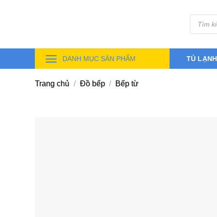
Skip
Tìm
to
kiếm
sản
content
phẩm
DANH MỤC SẢN PHẨM
TỦ LẠN
Trang chủ
/
Đồ bếp
/
Bếp từ