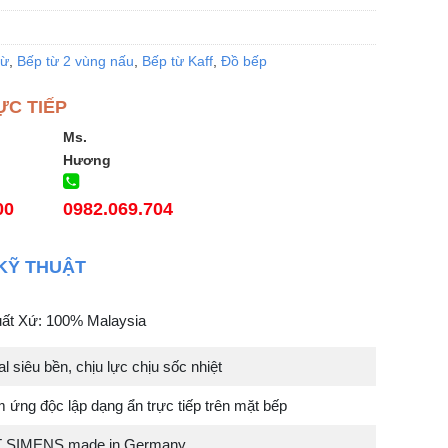
từ
,
Bếp từ 2 vùng nấu
,
Bếp từ Kaff
,
Đồ bếp
ỰC TIẾP
Ms.
Hương
00
0982.069.704
KỸ THUẬT
uất Xứ: 100% Malaysia
l siêu bền, chịu lực chịu sốc nhiệt
 ứng độc lập dạng ẩn trực tiếp trên mặt bếp
T SIMENS made in Germany