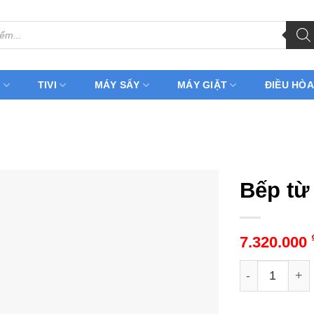
H
TIVI
MÁY SẤY
MÁY GIẶT
ĐIỀU HÒA
Bếp từ 
7.320.000
Bếp từ Kaff KF