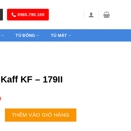
0965.790.100
TỦ ĐÔNG
TỦ MÁT
Kaff KF – 179II
₫
 - 179II số lượng
THÊM VÀO GIỎ HÀNG