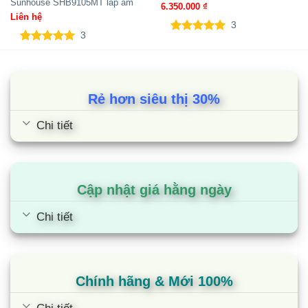
Sunhouse SHB9105MT lắp âm
6.350.000
₫
Liên hệ
3
3
5.00
3
trên 5
5.00
3
trên 5
dựa trên
dựa trên
đánh giá
đánh giá
Rẻ hơn siêu thị 30%
Chi tiết
Cập nhật giá hằng ngày
Chi tiết
Chính hãng & Mới 100%