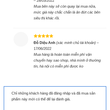
–
28/03/2022
sao
Mua bên này sẽ còn quay lại mua nữa,
mức giá này chắc chắn là ăn đứt các bên
siêu thị khác rồi.
Được xếp
Đỗ Diệu Anh
(xác minh chủ tài khoản)
–
hạng
5
5
Bếp đôi điện từ Sunhouse
17/06/2022
sao
SHB9108-S
Mua hàng là hoàn toàn miễn phí vận
chuyển hay sao shop, nhà mình ở thường
tín, hà nội có miễn phí được ko
Chỉ những khách hàng đã đăng nhập và đã mua sản
phẩm này mới có thể để lại đánh giá.