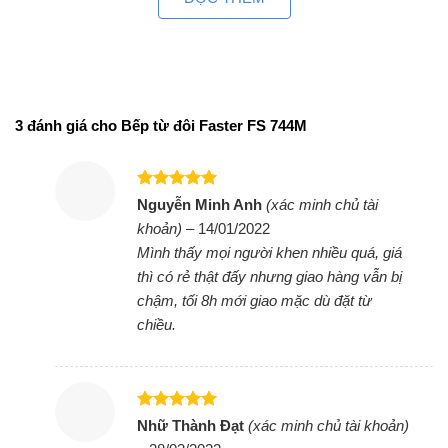
3 đánh giá cho
Bếp từ đôi Faster FS 744M
Được xếp
Nguyễn Minh Anh
(xác minh chủ tài
hạng
5
5
khoản)
–
14/01/2022
sao
Mình thấy mọi người khen nhiều quá, giá
thì có rẻ thật đấy nhưng giao hàng vẫn bị
Bếp đôi điện từ Sunhouse MMB-02I
chậm, tối 8h mới giao mặc dù đặt từ
Mama
chiều.
Được xếp
Nhữ Thành Đạt
(xác minh chủ tài khoản)
hạng
5
5