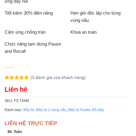
ứng đáy nồi
Tiết kiệm 30% điện năng
Hẹn giờ độc lập cho từng
vùng nấu
Cảm ứng chống tràn
Khoá an toàn
Chức năng tạm dừng Pause
and Recall
(
3
đánh giá của khách hàng)
5.00
3
trên 5
Liên hệ
dựa trên
đánh giá
SKU:
FS 744M
Danh mục:
Bếp từ
,
Bếp từ 2 vùng nấu
,
Bếp từ Faster
,
Đồ bếp
LIÊN HỆ TRỰC TIẾP
Mr. Tuấn