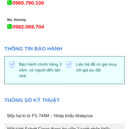
0965.790.100
Ms. Hương
0982.069.704
THÔNG TIN BẢO HÀNH
Bảo hành chính hãng 3
Liên hệ để có giá mua
năm, có người đến tận
với giá ưu đãi
nhà
THÔNG SỐ KỸ THUẬT
Bếp hai lò từ FS 744M – Nhập khẩu Malaysia
Mặt kính Schott Ceran được bo viền 2 cạnh nhập khẩu