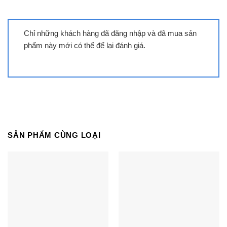
cấp, bếp từ Eurosun EU-T898G ghi điểm với hiệu
suất làm việc cao, nấu nướng nhanh, hiệu quả.
Chỉ những khách hàng đã đăng nhập và đã mua sản
Tính năng chia sẻ công suất 3.7KW, chức năng
phẩm này mới có thể để lại đánh giá.
Booster lên đến 3.0KW tăng cường nhiệt lượng,
nấu nướng siêu nhanh với 9 mức điều chỉnh công
suất, hỗ trợ đun nấu nhanh hơn, rút ngắn thời gian
tiêu thụ điện.
Điều khiển sử dụng hiển thị LED
SẢN PHẨM CÙNG LOẠI
Tốc độ tăng nhiệt nhanh gấp 2 lần so với bếp truyền
thống
Nấu thức ăn với tốc độ chính xác cao phản ứng tức
thì với mức nhiệt mong muốn
Tự động phát hiện vùng nấu và vùng nấu chỉ nóng
lên khi có nồi