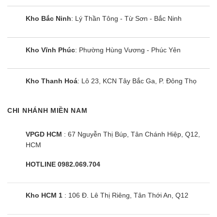
Kho Bắc Ninh
: Lý Thần Tông - Từ Sơn - Bắc Ninh
Kho Vĩnh Phúc
: Phường Hùng Vương - Phúc Yên
Kho Thanh Hoá
: Lô 23, KCN Tây Bắc Ga, P. Đông Thọ
CHI NHÁNH MIỀN NAM
VPGD HCM
: 67 Nguyễn Thị Búp, Tân Chánh Hiệp, Q12,
HCM
Bếp từ Eurosun EU-T710Pro Gold
HOTLINE 0982.069.704
Kho HCM 1
: 106 Đ. Lê Thị Riêng, Tân Thới An, Q12