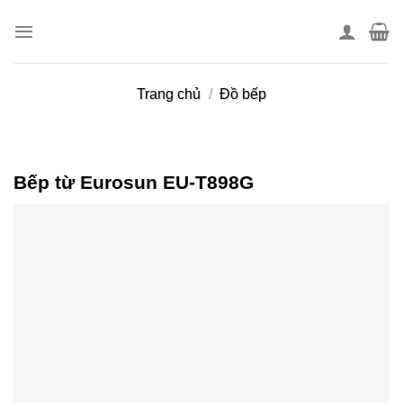
Skip
to
content
Trang chủ
/
Đồ bếp
Bếp từ Eurosun EU-T898G