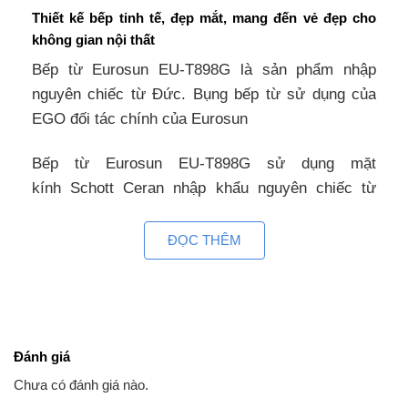
Thiết kế bếp tinh tế, đẹp mắt, mang đến vẻ đẹp cho
không gian nội thất
Bếp từ Eurosun EU-T898G là sản phẩm nhập
nguyên chiếc từ Đức. Bụng bếp từ sử dụng của
EGO đối tác chính của Eurosun
Bếp từ Eurosun EU-T898G sử dụng mặt
kính Schott Ceran nhập khẩu nguyên chiếc từ
Đức, mặt kính được làm từ chất liệu gốm thủy
tinh có khả năng chịu lực va đập và sốc nhiệt tới
ĐỌC THÊM
1000 độ C, chống xước tốt nên tuổi thọ cao. Mặt
bếp tản nhiệt nhanh và được cách điện an toàn
với các linh kiện điện tử bên trong thân.
Tính năng hiện đại trên bếp từ Eurosun EU-
Đánh giá
T898G
Chưa có đánh giá nào.
Mang những ưu điểm của dòng bếp từ cao