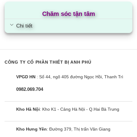
Chăm sóc tận tâm
Bếp từ âm đôi Eurosun EU-T889G
Chi tiết
CÔNG TY CỔ PHẦN THIẾT BỊ ANH PHÚ
VPGD HN
: Số 44, ngõ 405 đường Ngọc Hồi, Thanh Trì
0982.069.704
Kho Hà Nội
: Kho K1 - Cảng Hà Nội - Q.Hai Bà Trưng
Kho Hưng Yên
: Đường 379, Thị trấn Văn Giang
Bếp từ đôi Eurosun EU-T705Plus