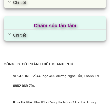
Chi tiết
Chăm sóc tận tâm
Chi tiết
CÔNG TY CỔ PHẦN THIẾT BỊ ANH PHÚ
VPGD HN
: Số 44, ngõ 405 đường Ngọc Hồi, Thanh Trì
Bếp từ đôi Eurosun EU-T705Plus
0982.069.704
Kho Hà Nội
: Kho K1 - Cảng Hà Nội - Q.Hai Bà Trưng