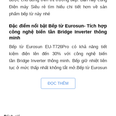
Điện máy Siêu rẻ tìm hiểu chi tiết hơn về sản
phẩm bếp từ này nhé
Đặc điểm nổi bật Bếp từ Eurosun- Tích hợp
công nghệ biến tần Bridge Inverter thông
minh
Bếp từ Eurosun EU-T726Pro có khả năng tiết
kiệm điện lên đến 30% với công nghệ biến
tần Bridge Inverter thông minh. Bếp giữ nhiệt liên
tục ở mức thấp nhất không tắt mở.Bếp từ Eurosun
EU-T726Pro sử dụng mặt kính Schott Ceran vát 4
cạnh bo viền hợp kim nhôm cao cấp, có khả năng
ĐỌC THÊM
chịu lực, chịu lực tốt. Thân bếp được làm bằng
thép không gỉ, quạt tản nhiệt hoạt động linh hoạt,
giúp đẩy nhanh lượng nhiệt nóng phát sinh trong
quá trình nấu nướng.