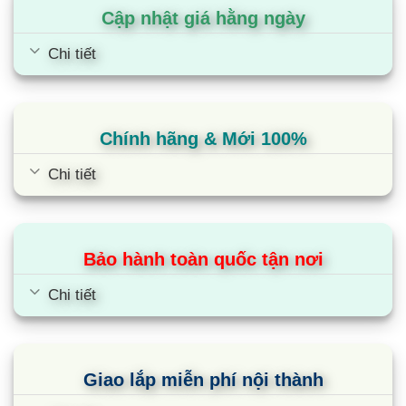
vùng nấu khi còn nóng
Cập nhật giá hằng ngày
Chi tiết
Cùng Chủ Đề:
Chính hãng & Mới 100%
Chi tiết
Bảo hành toàn quốc tận nơi
Chi tiết
Bếp từ âm Eurosun EU-T258XMAX 2
Giao lắp miễn phí nội thành
vùng nấu