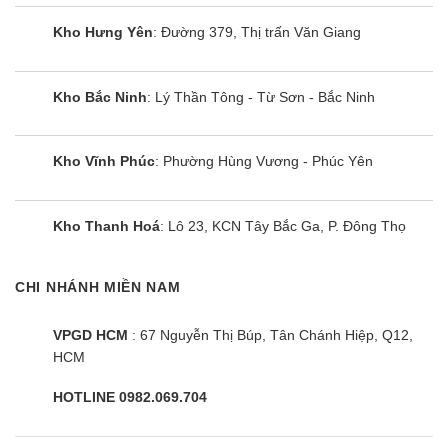
Kho Hưng Yên
: Đường 379, Thị trấn Văn Giang
Kho Bắc Ninh
: Lý Thần Tông - Từ Sơn - Bắc Ninh
Kho Vĩnh Phúc
: Phường Hùng Vương - Phúc Yên
Bếp từ Eurosun EU-T897G
Kho Thanh Hoá
: Lô 23, KCN Tây Bắc Ga, P. Đông Thọ
CHI NHÁNH MIỀN NAM
VPGD HCM
: 67 Nguyễn Thị Búp, Tân Chánh Hiệp, Q12,
HCM
HOTLINE 0982.069.704