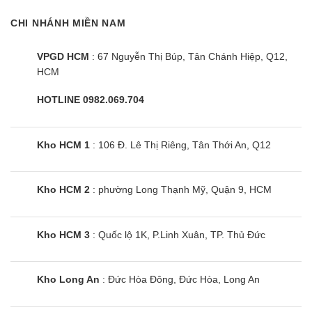
dùng an tâm tuyệt đối về chất lượng và dịch vụ.
CHI NHÁNH MIỀN NAM
Cùng Chủ Đề:
VPGD HCM
: 67 Nguyễn Thị Búp, Tân Chánh Hiệp, Q12,
HCM
HOTLINE 0982.069.704
Kho HCM 1
: 106 Đ. Lê Thị Riêng, Tân Thới An, Q12
Kho HCM 2
: phường Long Thạnh Mỹ, Quận 9, HCM
Kho HCM 3
: Quốc lộ 1K, P.Linh Xuân, TP. Thủ Đức
Kho Long An
: Đức Hòa Đông, Đức Hòa, Long An
Bếp đôi điện từ SUNHOUSE
SHBDI08-PLUS