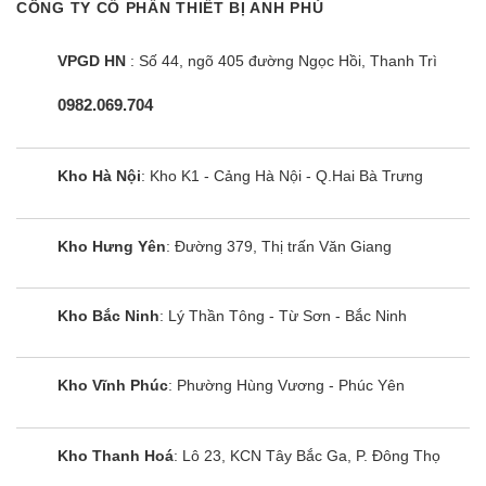
mà kết nối thông qua 1 aptomat riêng biệt. Bởi bếp
CÔNG TY CỔ PHẦN THIẾT BỊ ANH PHÚ
hoạt động với công suất cao, tổng công suất của
VPGD HN
: Số 44, ngõ 405 đường Ngọc Hồi, Thanh Trì
bếp lên tới 4000W, dễ gây chập, cháy nổ,… mất
an toàn cho người dùng nếu sử dụng phích cắm
0982.069.704
thông thường. Vì vậy, thiết kế đặc biệt của
SUNHOUSE giúp mang lại khả năng vận hành ổn
Kho Hà Nội
: Kho K1 - Cảng Hà Nội - Q.Hai Bà Trưng
định cho bếp và sự an toàn tuyệt đối cho người sử
dụng.
Kho Hưng Yên
: Đường 379, Thị trấn Văn Giang
Chế độ hậu mãi hàng đầu – Bảo hành 36
tháng
Kho Bắc Ninh
: Lý Thần Tông - Từ Sơn - Bắc Ninh
Sản phẩm Bếp đôi điện từ SUNHOUSE SHB888-
PLUS được áp dụng chế độ hậu mãi hàng đầu với
mạng lưới bảo hành trên cả nước và nhân viên kĩ
Kho Vĩnh Phúc
: Phường Hùng Vương - Phúc Yên
thuật chuyên nghiệp từ SUNHOUSE. Đặc biệt,
thời gian bảo hành của sản phẩm là 36 tháng và
Kho Thanh Hoá
: Lô 23, KCN Tây Bắc Ga, P. Đông Thọ
được áp dụng chế độ bảo hành tại nhà, giúp người