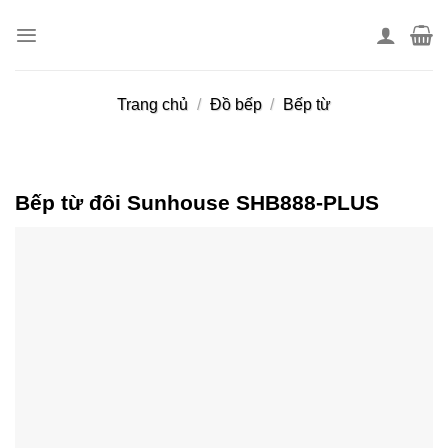
Skip
to
content
Trang chủ
/
Đồ bếp
/
Bếp từ
Bếp từ đôi Sunhouse SHB888-PLUS