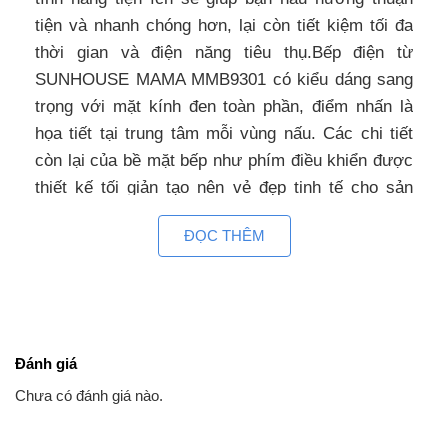
tiện và nhanh chóng hơn, lại còn tiết kiệm tối đa
thời gian và điện năng tiêu thụ.Bếp điện từ
SUNHOUSE MAMA MMB9301 có kiểu dáng sang
trọng với mặt kính đen toàn phần, điểm nhấn là
họa tiết tại trung tâm mỗi vùng nấu. Các chi tiết
còn lại của bề mặt bếp như phím điều khiển được
thiết kế tối giản tạo nên vẻ đẹp tinh tế cho sản
phẩm.
ĐỌC THÊM
Thiết kế lắp âm bếp đem đến vẻ sang
trọng, hiện đại cho không gian bếp nhà bạn
Xu hướng trang trí nhà bếp hiện đại đang hướng
đến sự tối giản, tinh tế nên không thể thiếu các
Đánh giá
thiết kế bếp điện từ lắp âm như SUNHOUSE
Chưa có đánh giá nào.
MAMA MMB9301, vừa tiết kiệm diện tích vừa
mang lại không gian mở cho căn bếp nhà bạn.