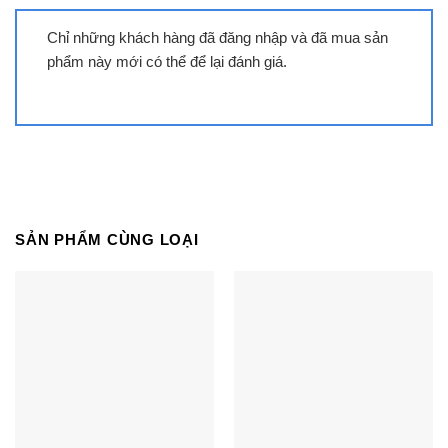
SUNHOUSE MAMA MMB9301 được trang bị
Chỉ những khách hàng đã đăng nhập và đã mua sản
bảng điều khiển cảm ứng nhạy bén, riêng
phẩm này mới có thể để lại đánh giá.
biệt cho từng vùng nấu
Bếp đôi điện từ SUNHOUSE MAMA MMB9301
được trang bị hai bảng điều khiển cảm ứng thông
minh riêng biệt cho mỗi lò nấu. Chỉ vài thao tác
chạm và lướt nhẹ tay trên sản phẩm, bạn đã chọn
được chế độ hoạt động mong muốn với mỗi lò
SẢN PHẨM CÙNG LOẠI
nấu.
Mặt kính Ceramic chịu lực, chịu nhiệt tốt
giúp bếp luôn sáng bóng dễ lau chùi, tăng
tuổi thọ cho bếp
Mặt kính SUNHOUSE MAMA MMB9301 được làm
bằng chất liệu kính ceramic cao cấp nguyên khối,
tạo cảm giác bền bỉ, chắc chắn. Loại chất liệu này