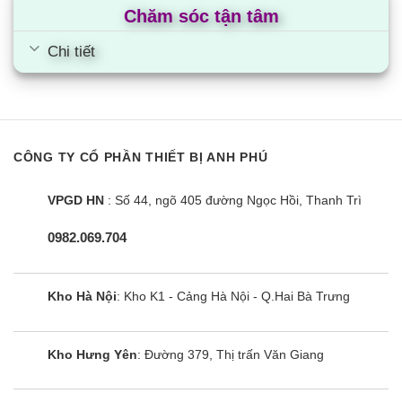
Chăm sóc tận tâm
Chi tiết
CÔNG TY CỔ PHẦN THIẾT BỊ ANH PHÚ
Bếp đôi điện từ Sunhouse Apex
APB9981
VPGD HN
: Số 44, ngõ 405 đường Ngọc Hồi, Thanh Trì
0982.069.704
Kho Hà Nội
: Kho K1 - Cảng Hà Nội - Q.Hai Bà Trưng
Kho Hưng Yên
: Đường 379, Thị trấn Văn Giang