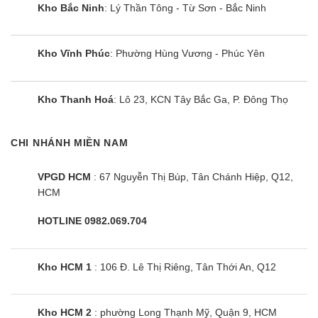
Kho Bắc Ninh
: Lý Thần Tông - Từ Sơn - Bắc Ninh
Kho Vĩnh Phúc
: Phường Hùng Vương - Phúc Yên
Bếp đôi điện từ SUNHOUSE
SHB9122MT
Kho Thanh Hoá
: Lô 23, KCN Tây Bắc Ga, P. Đông Thọ
CHI NHÁNH MIỀN NAM
VPGD HCM
: 67 Nguyễn Thị Búp, Tân Chánh Hiệp, Q12,
HCM
HOTLINE 0982.069.704
Kho HCM 1
: 106 Đ. Lê Thị Riêng, Tân Thới An, Q12
Kho HCM 2
: phường Long Thạnh Mỹ, Quận 9, HCM