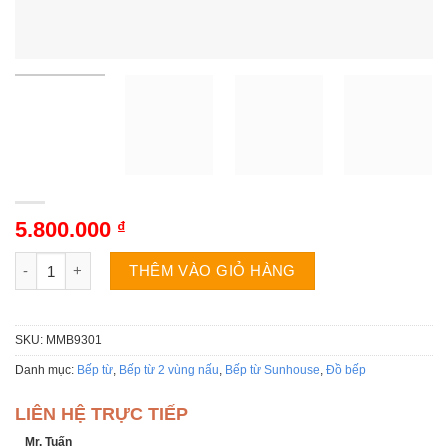
5.800.000
₫
Bếp từ đôi Sunhouse MMB9301 số lượng
THÊM VÀO GIỎ HÀNG
SKU:
MMB9301
Danh mục:
Bếp từ
,
Bếp từ 2 vùng nấu
,
Bếp từ Sunhouse
,
Đồ bếp
LIÊN HỆ TRỰC TIẾP
Mr. Tuấn