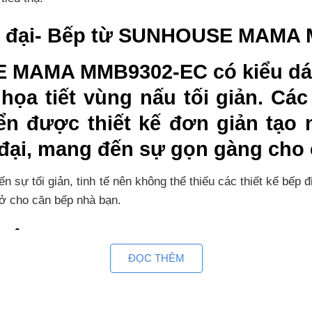
iện đại- Bếp từ SUNHOUSE MAMA
SE MAMA MMB9302-EC có kiểu dá
ọa tiết vùng nấu tối giản. Các 
n được thiết kế đơn giản tạo 
 đại, mang đến sự gọn gàng cho
đến sự tối giản, tinh tế nên không thể thiếu các thiết k
mở cho căn bếp nhà bạn.
thông minh
ĐỌC THÊM
trang bị hai bảng điều khiển cảm ứng trượt thông minh r
 chế độ hoạt động mong muốn với mỗi vùng nấu.Mặt kính ch
, giúp bếp mới lâu và tăng cao tuổi thọMặt kính SUNHOUS