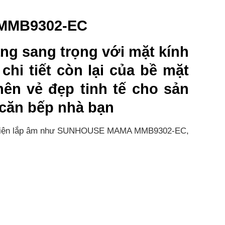
 MMB9302-EC
ng sang trọng với mặt kính
chi tiết còn lại của bề mặt
nên vẻ đẹp tinh tế cho sản
 căn bếp nhà bạn
ế bếp điện lắp âm như SUNHOUSE MAMA MMB9302-EC,
iêng biệt cho mỗi lò nấu. Chỉ vài thao tác chạm
ịu lực chịu nhiệt tốt, mặt kính Ceramic cao cấp
E MAMA MMB9302-EC được làm bằng chất liệu kính