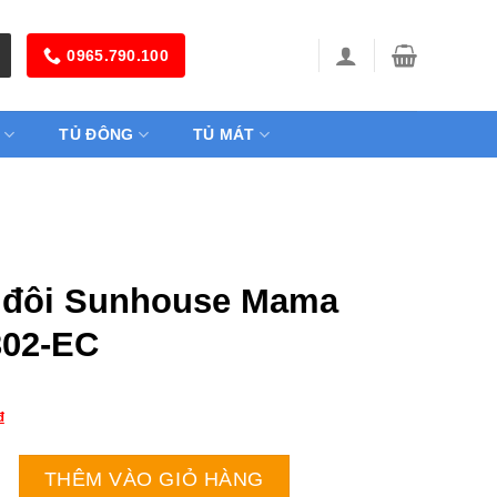
0965.790.100
TỦ ĐÔNG
TỦ MÁT
 đôi Sunhouse Mama
02-EC
₫
unhouse Mama MMB9302-EC số lượng
THÊM VÀO GIỎ HÀNG