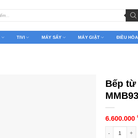
H
TIVI
MÁY SẤY
MÁY GIẶT
ĐIỀU HÒA
Bếp từ
MMB93
6.600.000
Bếp từ đôi S