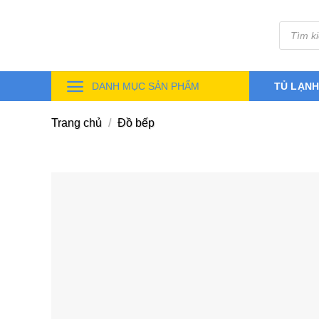
Skip
Tìm
to
kiếm
sản
content
phẩm
DANH MỤC SẢN PHẨM
TỦ LẠN
Trang chủ
/
Đồ bếp