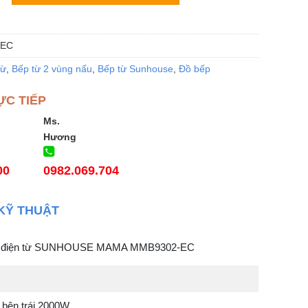
-EC
từ
,
Bếp từ 2 vùng nấu
,
Bếp từ Sunhouse
,
Đồ bếp
ỰC TIẾP
Ms.
Hương
00
0982.069.704
KỸ THUẬT
ôi điện từ SUNHOUSE MAMA MMB9302-EC
 bên trái 2000W