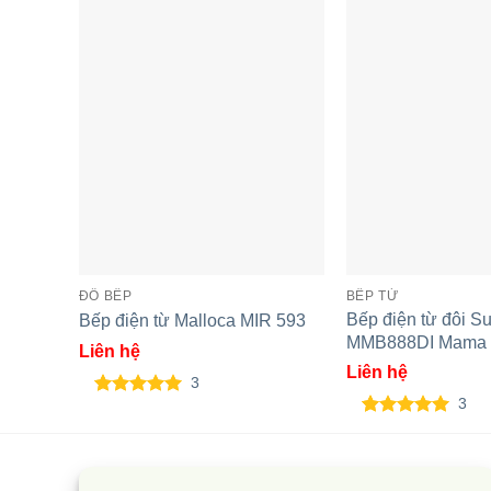
ĐỒ BẾP
BẾP TỪ
Bếp điện từ đôi S
Bếp điện từ Malloca MIR 593
MMB888DI Mama
Liên hệ
Liên hệ
Bếp đôi điện từ Sunhouse
Bếp đôi điện
3
3
MMB-02I Mama
Sunhouse S
5.00
3
trên 5
dựa trên
5.00
3
trên 5
đánh giá
dựa trên
đánh giá