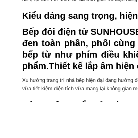
Kiểu dáng sang trọng, h
Bếp đôi điện từ SUNHOU
đen toàn phần, phối cùng h
bếp từ như phím điều khiể
phẩm.Thiết kế lắp âm hiện
Xu hướng trang trí nhà bếp hiện đại đang hướng 
vừa tiết kiệm diện tích vừa mang lại không gian 
Bảng điều khiển cảm ứng 
Bếp đôi điện từ SUNHOUSE MAMA MMB9302-EC được 
và lướt nhẹ tay trên sản phẩm, bạn đã chọn được
giúp chịu nhiệt, chịu lực và chịu va đập mạnh