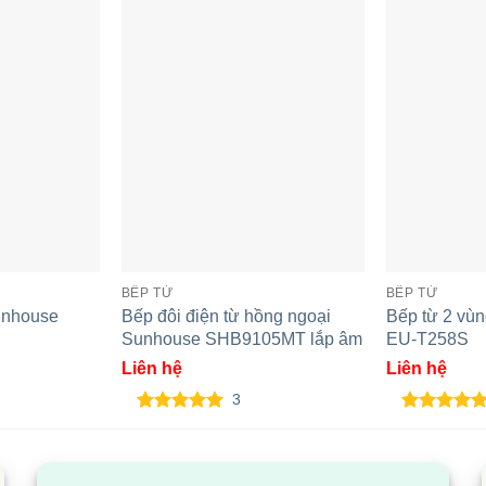
BẾP TỪ
BẾP TỪ
unhouse
Bếp đôi điện từ hồng ngoại
Bếp từ 2 vù
Sunhouse SHB9105MT lắp âm
EU-T258S
Liên hệ
Liên hệ
 từ hồng ngoại
Bếp đôi điện từ Sunhouse
B
3
HB9100 Mama
Apex APB9981
S
5.00
3
trên 5
5.00
3
trên 5
dựa trên
dựa trên
đánh giá
đánh giá