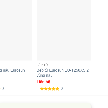
BẾP TỪ
Bếp từ
BẾP TỪ
Liên h
ng nấu Eurosun
Bếp từ Eurosun EU-T258XS 2
vùng nấu
5.00
1
t
Liên hệ
dựa t
ếp đôi điện từ SUNHOUSE
đánh 
3
2
HBDI08-PLUS
5.00
2
trên 5
dựa trên
đánh giá