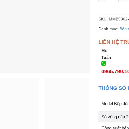
SKU:
MMB9302
Danh mục:
Bếp 
LIÊN HỆ TR
Mr.
Tuấn
0965.790.1
THÔNG SỐ 
Model Bếp đ
Số vùng nấu 2
Công suất bếp