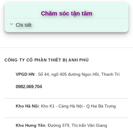
Chăm sóc tận tâm
Chi tiết
CÔNG TY CỔ PHẦN THIẾT BỊ ANH PHÚ
VPGD HN
: Số 44, ngõ 405 đường Ngọc Hồi, Thanh Trì
0982.069.704
Bếp đôi điện từ Sunhouse MMB-02I
Mama
Kho Hà Nội
: Kho K1 - Cảng Hà Nội - Q.Hai Bà Trưng
Kho Hưng Yên
: Đường 379, Thị trấn Văn Giang