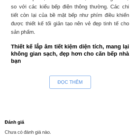
so với các kiểu bếp điện thông thường. Các chi
tiết còn lại của bề mặt bếp như phím điều khiển
được thiết kế tối giản tạo nên vẻ đẹp tinh tế cho
sản phẩm.
Thiết kế lắp âm tiết kiệm diện tích, mang lại
không gian sạch, đẹp hơn cho căn bếp nhà
bạn
Xu hướng trang trí nhà bếp hiện đại đang hướng
đến sự tối giản, tinh tế nên không thể thiếu các
ĐỌC THÊM
thiết kế bếp điện lắp âm như MAMA MMB666-
PLUS, vừa tiết kiệm diện tích vừa mang lại không
gian mở cho căn bếp nhà bạn.
Bảng điều khiển cảm ứng thông minh dễ
Đánh giá
dàng sử dụng, điều khiển dạng trượt nhạy
Chưa có đánh giá nào.
bén