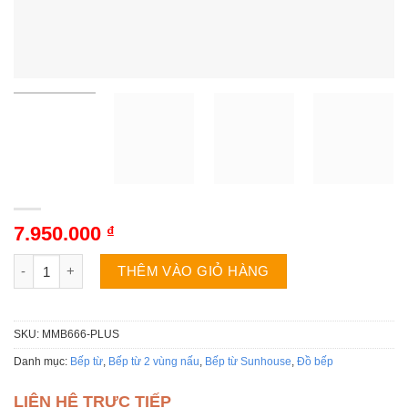
7.950.000
₫
Bếp từ đôi Sunhouse Mama MMB666-PLUS số lượng
THÊM VÀO GIỎ HÀNG
SKU:
MMB666-PLUS
Danh mục:
Bếp từ
,
Bếp từ 2 vùng nấu
,
Bếp từ Sunhouse
,
Đồ bếp
LIÊN HỆ TRỰC TIẾP