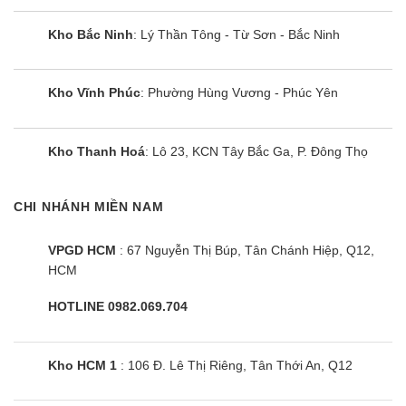
Kho Bắc Ninh
: Lý Thần Tông - Từ Sơn - Bắc Ninh
Kho Vĩnh Phúc
: Phường Hùng Vương - Phúc Yên
Kho Thanh Hoá
: Lô 23, KCN Tây Bắc Ga, P. Đông Thọ
Bếp đôi điện từ hồng ngoại
CHI NHÁNH MIỀN NAM
Sunhouse SHB9100 Mama
VPGD HCM
: 67 Nguyễn Thị Búp, Tân Chánh Hiệp, Q12,
HCM
HOTLINE 0982.069.704
Kho HCM 1
: 106 Đ. Lê Thị Riêng, Tân Thới An, Q12