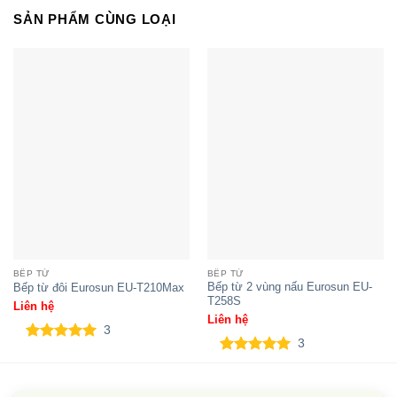
SẢN PHẨM CÙNG LOẠI
Bếp đôi điện từ SUNHOUSE SHB
DI09
BẾP TỪ
BẾP TỪ
Bếp từ 2 vùng nấu Eurosun EU-
Bếp từ đôi Eurosun EU-T210Max
T258S
Liên hệ
Liên hệ
3
Bếp đôi điện từ SUNHOUSE
3
5.00
3
trên 5
SHB9122MT
5.00
3
trên 5
dựa trên
dựa trên
đánh giá
đánh giá