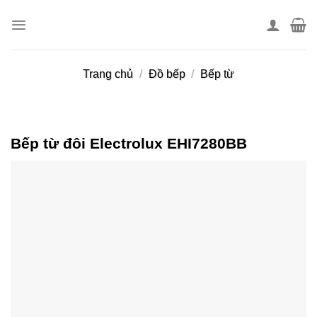
Skip
to
content
Trang chủ
/
Đồ bếp
/
Bếp từ
Bếp từ đôi Electrolux EHI7280BB