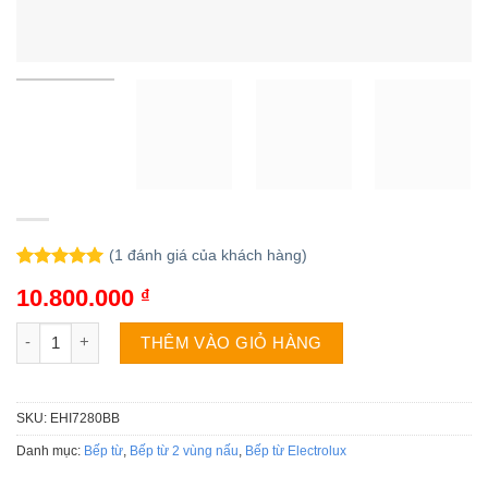
(
1
đánh giá của khách hàng)
5.00
1
trên 5
10.800.000
₫
dựa trên
đánh giá
Bếp từ đôi Electrolux EHI7280BB số lượng
THÊM VÀO GIỎ HÀNG
SKU:
EHI7280BB
Danh mục:
Bếp từ
,
Bếp từ 2 vùng nấu
,
Bếp từ Electrolux