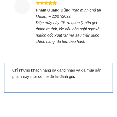
Được xếp
Phạm Quang Dũng
(xác minh chủ tài
hạng
5
5
khoản)
–
22/07/2022
sao
Điện máy này tối ưu quản lý nên giá
thành rẻ thật, lúc đầu còn nghi ngờ về
Bếp đôi điện từ Sunhouse
nguồn gốc xuất xứ mà sau thấy đúng
SHB9108-S
chính hãng, đủ tem bảo hành
Chỉ những khách hàng đã đăng nhập và đã mua sản
phẩm này mới có thể để lại đánh giá.