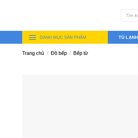
Skip
Tìm
to
kiếm
sản
content
phẩm
DANH MỤC SẢN PHẨM
TỦ LẠN
Trang chủ
/
Đồ bếp
/
Bếp từ