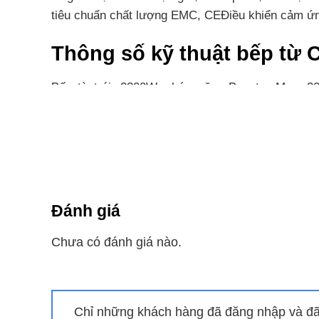
tiêu chuẩn chất lượng EMC, CEĐiều khiển cảm ứn
Thông số kỹ thuật bếp từ
Bếp từ trái: 2300W, chức năng Booster Max: 
730x430mmKích thước khoét đá: 710x410mm
Cùng Chủ Đề:
Đánh giá
Chưa có đánh giá nào.
Chỉ những khách hàng đã đăng nhập và đã 