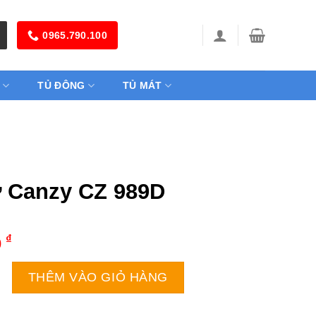
0965.790.100
TỦ ĐÔNG
TỦ MÁT
 Canzy CZ 989D
₫
0
 CZ 989D số lượng
THÊM VÀO GIỎ HÀNG