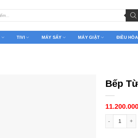
H
TIVI
MÁY SẤY
MÁY GIẶT
ĐIỀU HÒA
Bếp Từ
11.200.00
Bếp Từ Canzy