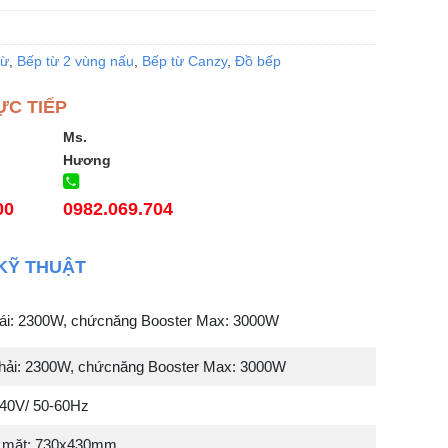
từ
,
Bếp từ 2 vùng nấu
,
Bếp từ Canzy
,
Đồ bếp
ỰC TIẾP
Ms.
Hương
00
0982.069.704
KỸ THUẬT
trái: 2300W, chứcnăng Booster Max: 3000W
phải: 2300W, chứcnăng Booster Max: 3000W
240V/ 50-60Hz
ề mặt: 730x430mm