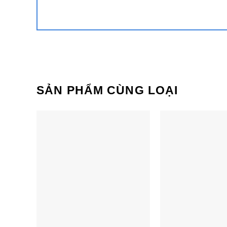
Bếp đôi điện từ Sunhouse
Bếp đôi điệ
MMB-02I Mama
SHB9108-S
SẢN PHẨM CÙNG LOẠI