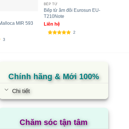
BẾP TỪ
Bếp từ âm đôi Eurosun EU-
T210Note
BẾP TỪ
Bếp từ
Malloca MIR 593
Liên hệ
vùng n
2
Liên h
5.00
2
trên 5
3
dựa trên
đánh giá
5.00
2
t
dựa t
đánh 
Chính hãng & Mới 100%
Chi tiết
Chăm sóc tận tâm