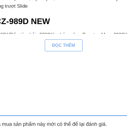
g trượt Slide
 CZ-989D NEW
3000WBếp từ phải: 2300W, chức năng Booster Max: 3000W
ĐỌC THÊM
mua sản phẩm này mới có thể để lại đánh giá.