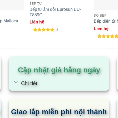
BẾP TỪ
Bếp từ âm đôi Eurosun EU-
T889G
ĐỒ BẾP
ợp Malloca
Bếp điện từ 
Liên hệ
Liên hệ
2
5.00
2
trên 5
dựa trên
5.00
3
trên 5
đánh giá
dựa trên
đánh giá
Cập nhật giá hằng ngày
Chi tiết
Giao lắp miễn phí nội thành