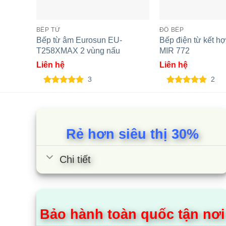
BẾP TỪ
ĐỒ BẾP
Bếp từ âm Eurosun EU-
Bếp điện từ kết h
T258XMAX 2 vùng nấu
MIR 772
Liên hệ
Liên hệ
3
2
5.00
3
trên 5
5.00
2
trên 5
dựa trên
dựa trên
đánh giá
đánh giá
Rẻ hơn siêu thị 30%
Chi tiết
Bảo hành toàn quốc tận nơi