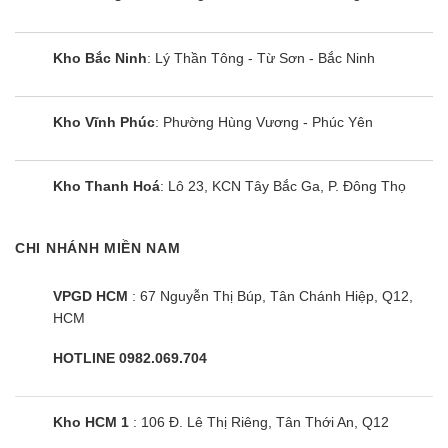
Kho Bắc Ninh
: Lý Thần Tông - Từ Sơn - Bắc Ninh
Kho Vĩnh Phúc
: Phường Hùng Vương - Phúc Yên
Bếp đôi điện từ Sunhouse Apex
Kho Thanh Hoá
: Lô 23, KCN Tây Bắc Ga, P. Đông Thọ
APB9981
CHI NHÁNH MIỀN NAM
VPGD HCM
: 67 Nguyễn Thị Búp, Tân Chánh Hiệp, Q12,
HCM
HOTLINE 0982.069.704
Kho HCM 1
: 106 Đ. Lê Thị Riêng, Tân Thới An, Q12