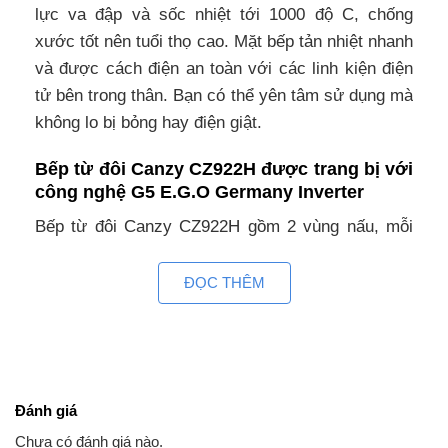
lực va đập và sốc nhiệt tới 1000 độ C, chống
xước tốt nên tuổi thọ cao. Mặt bếp tản nhiệt nhanh
và được cách điện an toàn với các linh kiện điện
tử bên trong thân. Bạn có thể yên tâm sử dụng mà
không lo bị bỏng hay điện giật.
Bếp từ đôi Canzy CZ922H được trang bị với
công nghệ G5 E.G.O Germany Inverter
Bếp từ đôi Canzy CZ922H gồm 2 vùng nấu, mỗi
vùng nấu đạt mức công suất tối đa khi sử dụng
chức năng Booster là 3700W. Chức năng Booster
ĐỌC THÊM
nấu siêu nhanh, tuy nhiên thời gian tối đa mặc
định dùng chức năng này là 10 phút / lần tránh quá
tải.
Bếp từ âm Canzy CZ-922H tiết kiệm điện
Đánh giá
năng, hiệu suất đạt tới 90%
Chưa có đánh giá nào.