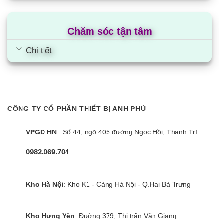
Chăm sóc tận tâm
Chi tiết
CÔNG TY CỔ PHẦN THIẾT BỊ ANH PHÚ
VPGD HN
: Số 44, ngõ 405 đường Ngọc Hồi, Thanh Trì
Bếp đôi điện từ Sunhouse MMB-02I
Mama
0982.069.704
Kho Hà Nội
: Kho K1 - Cảng Hà Nội - Q.Hai Bà Trưng
Kho Hưng Yên
: Đường 379, Thị trấn Văn Giang