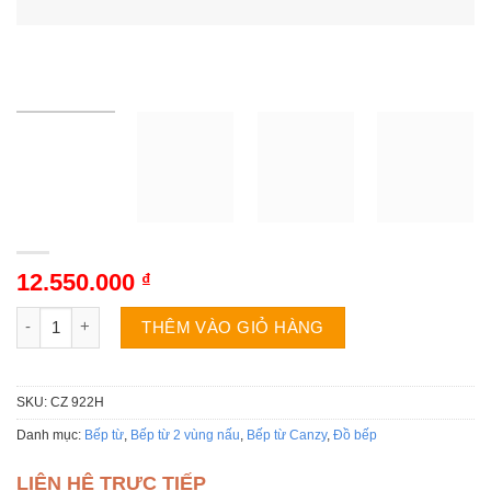
12.550.000
₫
Bếp từ Canzy CZ 922H số lượng
THÊM VÀO GIỎ HÀNG
SKU:
CZ 922H
Danh mục:
Bếp từ
,
Bếp từ 2 vùng nấu
,
Bếp từ Canzy
,
Đồ bếp
LIÊN HỆ TRỰC TIẾP