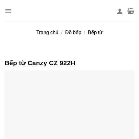
Skip
to
content
Trang chủ
/
Đồ bếp
/
Bếp từ
Bếp từ Canzy CZ 922H