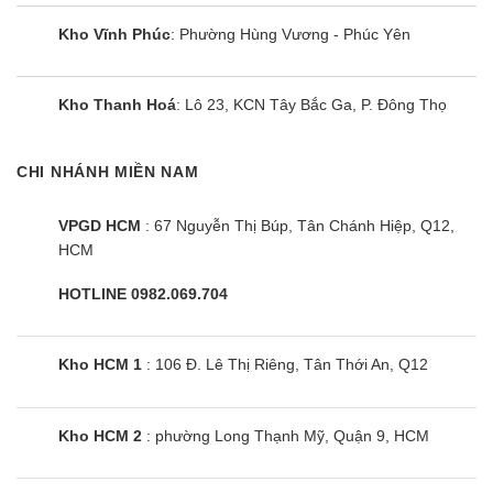
Kho Vĩnh Phúc
: Phường Hùng Vương - Phúc Yên
Bếp đôi điện từ Sunhouse
SHB9108-S
Kho Thanh Hoá
: Lô 23, KCN Tây Bắc Ga, P. Đông Thọ
CHI NHÁNH MIỀN NAM
VPGD HCM
: 67 Nguyễn Thị Búp, Tân Chánh Hiệp, Q12,
HCM
HOTLINE 0982.069.704
Kho HCM 1
: 106 Đ. Lê Thị Riêng, Tân Thới An, Q12
Kho HCM 2
: phường Long Thạnh Mỹ, Quận 9, HCM
Bếp đôi điện từ Sunhouse Apex
APB9981