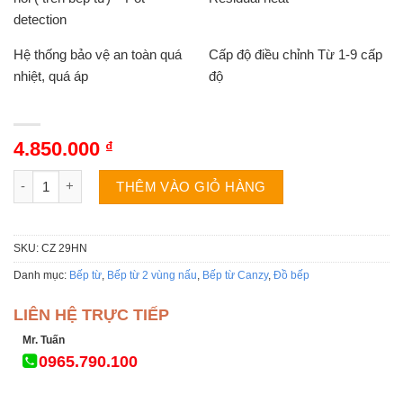
detection
Hệ thống bảo vệ an toàn quá
Cấp độ điều chỉnh Từ 1-9 cấp
nhiệt, quá áp
độ
4.850.000
₫
Bếp từ Canzy CZ 29HN số lượng
THÊM VÀO GIỎ HÀNG
SKU:
CZ 29HN
Danh mục:
Bếp từ
,
Bếp từ 2 vùng nấu
,
Bếp từ Canzy
,
Đồ bếp
LIÊN HỆ TRỰC TIẾP
Mr. Tuấn
0965.790.100