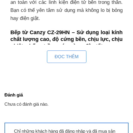
an toàn với các linh kiện điện tử bên trong thân.
Bạn có thể yên tâm sử dụng mà không lo bị bỏng
hay điện giật.
Bếp từ Canzy CZ-29HN – Sử dụng loại kính
chất lượng cao, độ cứng bền, chịu lực, chịu
nhiệt, chống trầy xước và va đập tốt
Đây là mặt kính chuyên dụng dành cho bếp điện
ĐỌC THÊM
từ , là một loại kính có chất lượng cao, rất cứng,
bền và có nhiều đặc điểm nổi trội như: khả năng
chịu nhiệt, khả năng chống trầy xước và chống va
đập …. Mặt kính gồm các thấu kính hội tụ, truyền
Đánh giá
nhiệt từ bếp lên đáy nồi theo phương thẳng đứng,
không thất thoát nhiệt ra môi trường. Mặt kính
Chưa có đánh giá nào.
màu xám liền nguyên khối, an toàn, thẩm mỹ và
tiện trong việc vệ sinh, lau chùi.
Chỉ những khách hàng đã đăng nhập và đã mua sản