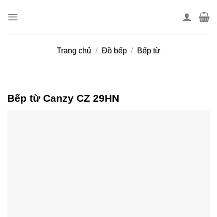
Skip
to
content
Trang chủ
/
Đồ bếp
/
Bếp từ
Bếp từ Canzy CZ 29HN