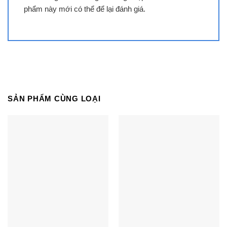
Bếp từ Canzy CZ-29HN – Gồm 2 vùng nấu
phẩm này mới có thể để lại đánh giá.
với tổng công suất là 4200W
Bếp từ Canzy CZ-29HN gồm 2 vùng nấu với tổng
công suất là 4200W. Vùng nấu trái với công suất
là 2000W khi kích hoạt tính năng nấu siêu nhanh
Booster công suất lên tới 2100W, vùng nấu phải
với công suất là 2000W khi kích hoạt tính năng
SẢN PHẨM CÙNG LOẠI
nấu siêu nhanh Booster công suất lên tới 2100W.
Chức năng Booster nấu siêu nhanh, tuy nhiên thời
gian tối đa mặc định dùng chức năng này là 10
phút/lần tránh quá tải.
Ứng dụng công nghệ Inverter thông minh
giúp Bếp từ Canzy CZ-29HN tiết kiệm điện
tối đa
Bếp từ Canzy CZ-29HN với công
nghệ Inverter thông minh vượt trội giúp làm giảm