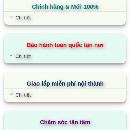
đạt tới 90%, trong khi bếp gas chỉ đạt khoảng
Chính hãng & Mới 100%
50%. Bởi vậy, sử dụng bếp từ này không những
Chi tiết
giúp bạn tiết kiệm thời gian nấu một nửa mà còn
tiết kiệm điện năng, tiết kiệm chi phí hàng tháng
cho gia đình. Ưu điểm nổi bật của bếp từ là khả
năng đun nấu cực nhanh với nguyên lý hoạt động
Bảo hành toàn quốc tận nơi
của sóng từ tác động vuông góc với đáy nồi giúp
Chi tiết
tiết kiệm thời gian đun nấu đến tối đa.
Cùng Chủ Đề:
Giao lắp miễn phí nội thành
Chi tiết
Chăm sóc tận tâm