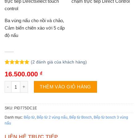
trực tiếp Directselect touch
chạm trực tiếp Direct Control
control
Ba vùng nấu cho nồi và chảo,
Cảm biến chiên xào với 5 cấp
độ nấu
(
2
đánh giá của khách hàng)
5.00
2
trên 5
16.500.000
₫
dựa trên
đánh giá
Bếp từ Bosch PID775DC1E số lượng
THÊM VÀO GIỎ HÀNG
SKU:
PID775DC1E
Danh mục:
Bếp từ
,
Bếp từ 2 vùng nấu
,
Bếp từ Bosch
,
Bếp từ bosch 3 vùng
nấu
LIÊN HỆ TRỰC TIẾP