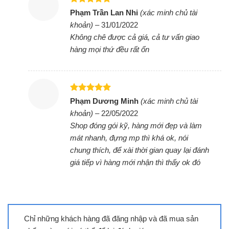
Được xếp
Phạm Trần Lan Nhi
(xác minh chủ tài
hạng
5
5
khoản)
–
31/01/2022
sao
Không chê được cả giá, cả tư vấn giao
hàng mọi thứ đều rất ổn
Bếp đôi điện từ Sunhouse
SHB9108-S
Được xếp
Phạm Dương Minh
(xác minh chủ tài
hạng
5
5
khoản)
–
22/05/2022
sao
Shop đóng gói kỹ, hàng mới đẹp và làm
mát nhanh, đựng mp thì khá ok, nói
chung thích, để xài thời gian quay lại đánh
giá tiếp vì hàng mới nhận thì thấy ok đó
Chỉ những khách hàng đã đăng nhập và đã mua sản