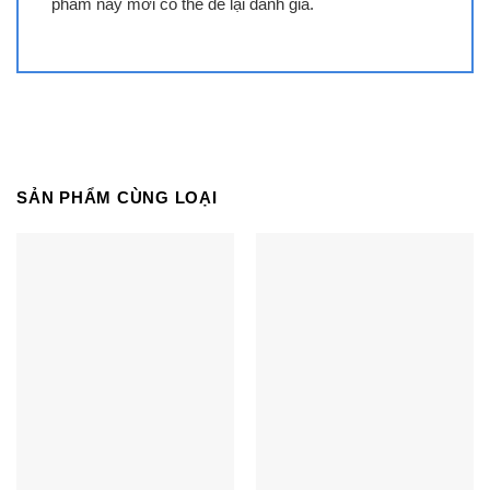
phẩm này mới có thể để lại đánh giá.
Bếp đôi điện từ SUNHOUSE SHB
DI09
SẢN PHẨM CÙNG LOẠI
Bếp đôi điện từ SUNHOUSE
SHB9122MT