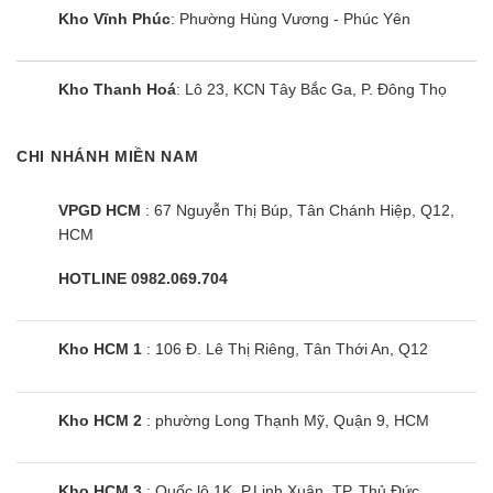
Kho Vĩnh Phúc
: Phường Hùng Vương - Phúc Yên
Kho Thanh Hoá
: Lô 23, KCN Tây Bắc Ga, P. Đông Thọ
CHI NHÁNH MIỀN NAM
VPGD HCM
: 67 Nguyễn Thị Búp, Tân Chánh Hiệp, Q12,
HCM
HOTLINE 0982.069.704
Kho HCM 1
: 106 Đ. Lê Thị Riêng, Tân Thới An, Q12
Kho HCM 2
: phường Long Thạnh Mỹ, Quận 9, HCM
Kho HCM 3
: Quốc lộ 1K, P.Linh Xuân, TP. Thủ Đức