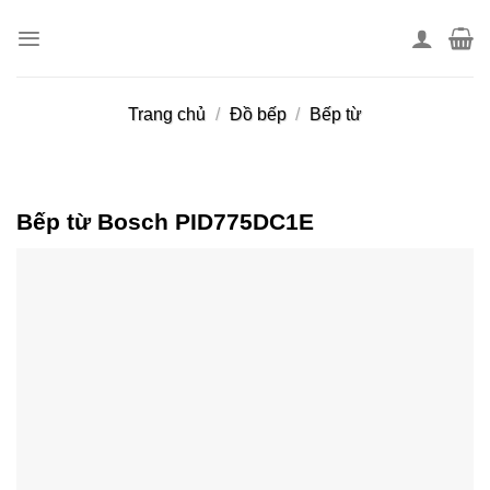
Skip
to
content
Trang chủ
/
Đồ bếp
/
Bếp từ
Bếp từ Bosch PID775DC1E