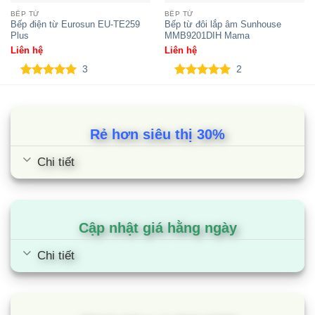
BẾP TỪ
BẾP TỪ
Bếp điện từ Eurosun EU-TE259
Bếp từ đôi lắp âm Sunhouse
Plus
MMB9201DIH Mama
Liên hệ
Liên hệ
3
2
5.00
3
trên 5
5.00
2
trên 5
dựa trên
dựa trên
đánh giá
đánh giá
Rẻ hơn siêu thị 30%
Chi tiết
Cập nhật giá hằng ngày
Chi tiết