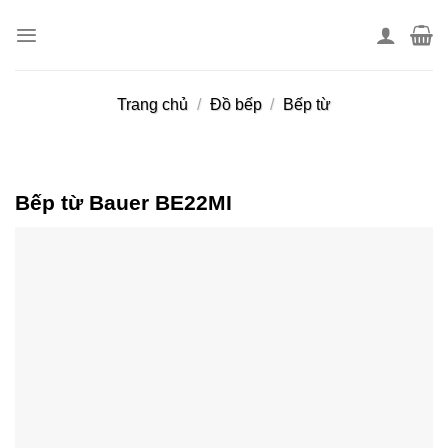
Skip
to
content
Trang chủ
/
Đồ bếp
/
Bếp từ
Bếp từ Bauer BE22MI