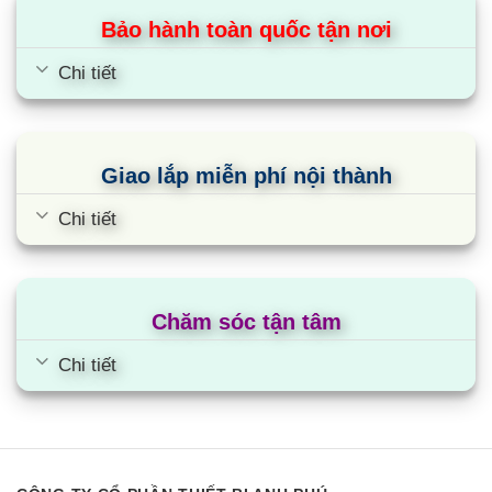
Bảo hành toàn quốc tận nơi
động tắt bếp khi không có nồiHệ thống bảo vệ an
toàn quá nhiệt, quá áp: đảm bảo an toàn cho
Chi tiết
nguồn điện năng của gia đình bạn.Chế độ hẹn giờ
thông minh: khi bạn muốn cài hẹn thời gian, bạn
chọn thời gian phù hợp rồi kích hoạt chế độ, khi
Giao lắp miễn phí nội thành
hết thời gian cài đặt bếp sẽ tự động ngắt bạn
không phải chạy tới chạy lui để ý đến nó như
Chi tiết
trước nữa, chế độ này bạn có thể vừa nấu ăn vừa
làm việc khác cùng lúc như: chơi với con, lau chùi
dọn dẹp nhà cửa.Khóa an toàn trẻ em Child
Chăm sóc tận tâm
Lock: khi bấm phím chức năng này bếp vẫn hoạt
động bình thường toàn bộ bảng điều khiển sẽ vô
Chi tiết
hiệu hóa tuy chỉ có nút nguồn ( on/ off) sử dụng
được. Chức năng này rất thích hợp khi bạn muốn
làm những công việc gì đó mà có trẻ nhỏ ỏ gần
khu vực bếp.