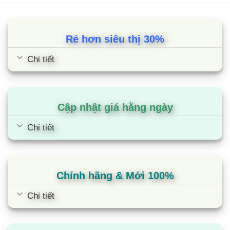
dựa trên
khả năng chống lại quá trình oxi hóa và rò rỉ điện
đánh giá
nên rất an toàn cho người sử dụng và thích hợp
Rẻ hơn siêu thị 30%
với khí hậu nhiệt đới gió mùa tại Việt Nam.
Chi tiết
Tích hợp đa dạng tính năng an toàn giúp
Bếp Bauer BE-22MI luôn là lựa chọn hàng
đầu của các bà nội trợ
Một trong những điểm thu hút của bếp từ đôi
Cập nhật giá hằng ngày
Bauer BE-22MI đến người dùng chính là bếp đảm
Chi tiết
bảo an toàn tuyệt đối. Yếu tố an toàn luôn được
người dùng đặt lên hàng đầu, do đó
hãng Bauer tích hợp trong sản phẩm những tính
năng hiện đại như:Cảnh báo nhiệt dư vùng nấu
Chính hãng & Mới 100%
Residual Heat: khi tắt bếp mặt bếp còn rất nóng
Chi tiết
nhất là bên vùng nấu hồng ngoại, nhờ chức năng
này bạn sẽ biết mặt bếp nóng và không vội vàng
lau chùi mặt bếp.Tự động tắt bếp khi để quênTự