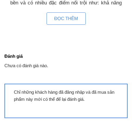
bền và có nhiều đặc điểm nổi trội như: khả năng
chịu nhiệt, khả năng chống trầy xước và chống va
ĐỌC THÊM
đập …. Mặt kính gồm các thấu kính hội tụ, truyền
nhiệt từ bếp lên đáy nồi theo phương thẳng đứng,
không thất thoát nhiệt ra môi trường. Mặt kính
màu xám liền nguyên khối, an toàn, thẩm mỹ và
tiện trong việc vệ sinh, lau chùi.
Đánh giá
Bảng điều khiển trượt Slide Control dễ
Chưa có đánh giá nào.
dàng điều chỉnh mức nhiệt bằng một ngón
tay
Bếp từ Bauer BE-22MI sử dụng bảng điều khiển
Chỉ những khách hàng đã đăng nhập và đã mua sản
cảm ứng dạng trượt slide hiện đại với 9 cấp độ
phẩm này mới có thể để lại đánh giá.
công suất nhiệt độ khác nhau, điều khiển dễ dàng
bằng một ngón tay, mọi chương trình nấu đều
được hiển thị qua đèn Led sắc nét để bạn điều
chỉnh cho phù hợp với các món ăn. Bếp còn được