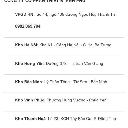
CÔNG TY CỔ PHẦN THIẾT BỊ ANH PHÚ
Thông số kỹ thuật chi tiết cách lắp đặt, cắt
VPGD HN
: Số 44, ngõ 405 đường Ngọc Hồi, Thanh Trì
mặt đá
0982.069.704
THUỘC TÍNH
THÔNG SỐ
Thương hiệu
Bauer
Kho Hà Nội
: Kho K1 - Cảng Hà Nội - Q.Hai Bà Trưng
Mã sản phẩm
BE 22MI
Phân loại
Bếp từ đôi
Kho Hưng Yên
: Đường 379, Thị trấn Văn Giang
Vitro Ceramic chịu lực, chịu
Mặt kính
nhiệt
Kho Bắc Ninh
: Lý Thần Tông - Từ Sơn - Bắc Ninh
Bảng điều khiển
Trượt Slide
Số bếp nấu
2 bếp
Kho Vĩnh Phúc
: Phường Hùng Vương - Phúc Yên
Công suất bếp trái
2200W – Booster: 2400W
Kho Thanh Hoá
: Lô 23, KCN Tây Bắc Ga, P. Đông Thọ
Công suất bếp phải
2200W – Booster: 2400W