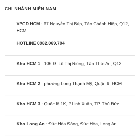
Tổng công suất
4800W
CHI NHÁNH MIỀN NAM
Hẹn giờ
Có
VPGD HCM
: 67 Nguyễn Thị Búp, Tân Chánh Hiệp, Q12,
Khóa an toàn
Có
HCM
Hệ thống tự làm
HOTLINE 0982.069.704
Có
mát
Tiết kiệm điện năng
30%
Kho HCM 1
: 106 Đ. Lê Thị Riêng, Tân Thới An, Q12
Kích thước bếp
730 x 430mm
Kích thước khoét
Kho HCM 2
: phường Long Thạnh Mỹ, Quận 9, HCM
680 x 380mm
đá
Điện áp
220 – 240 ~ 50Hz
Kho HCM 3
: Quốc lộ 1K, P.Linh Xuân, TP. Thủ Đức
Cùng Chủ Đề:
Kho Long An
: Đức Hòa Đông, Đức Hòa, Long An