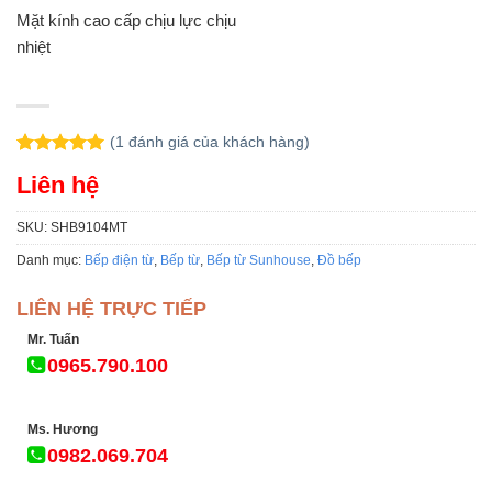
Mặt kính cao cấp chịu lực chịu
nhiệt
(
1
đánh giá của khách hàng)
5.00
1
trên 5
Liên hệ
dựa trên
đánh giá
SKU:
SHB9104MT
Danh mục:
Bếp điện từ
,
Bếp từ
,
Bếp từ Sunhouse
,
Đồ bếp
LIÊN HỆ TRỰC TIẾP
Mr. Tuấn
0965.790.100
Ms. Hương
0982.069.704