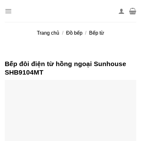
Skip
to
content
Trang chủ
/
Đồ bếp
/
Bếp từ
Bếp đôi điện từ hồng ngoại Sunhouse
SHB9104MT