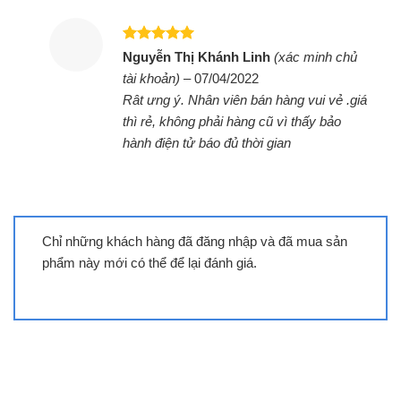
Được xếp
Nguyễn Thị Khánh Linh
(xác minh chủ
hạng
5
5
tài khoản)
–
07/04/2022
sao
Rât ưng ý. Nhân viên bán hàng vui vẻ .giá
Bếp đôi điện từ hồng ngoại
thì rẻ, không phải hàng cũ vì thấy bảo
Sunhouse SHB9100 Mama
hành điện tử báo đủ thời gian
Chỉ những khách hàng đã đăng nhập và đã mua sản
phẩm này mới có thể để lại đánh giá.