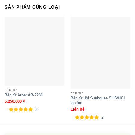
SẢN PHẨM CÙNG LOẠI
Bếp đôi điện từ hồng ngoại
SUNHOUSE SHB EI01
BẾP TỪ
BẾP TỪ
Bếp từ Arber AB-228N
Bếp từ đôi Sunhouse SHB9101
5.250.000
₫
lắp âm
Liên hệ
3
Bếp đôi điện từ hồng ngoại
5.00
3
trên 5
2
dựa trên
Sunhouse SHB9105MT lắp âm
5.00
2
trên 5
đánh giá
dựa trên
đánh giá