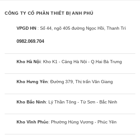
biến thông minh sẽ cố định công suất tiêu thụ điện
CÔNG TY CỔ PHẦN THIẾT BỊ ANH PHÚ
khi đun nấu, không bật tắt liên tục như các bếp từ
thông thường khác (tự động điều chỉnh liên tục để
VPGD HN
: Số 44, ngõ 405 đường Ngọc Hồi, Thanh Trì
đảm bảo mức nhiệt tương đương bằng với con số
hiển thị trên bàn điều khiển).
0982.069.704
Cùng Chủ Đề:
Kho Hà Nội
: Kho K1 - Cảng Hà Nội - Q.Hai Bà Trưng
Kho Hưng Yên
: Đường 379, Thị trấn Văn Giang
Kho Bắc Ninh
: Lý Thần Tông - Từ Sơn - Bắc Ninh
Kho Vĩnh Phúc
: Phường Hùng Vương - Phúc Yên