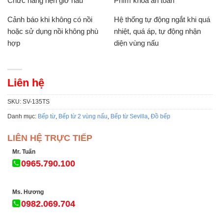
Chức năng hẹn giờ nấu
Phím khóa an toàn
Cảnh báo khi không có nồi
Hệ thống tự động ngắt khi quá
hoặc sử dụng nồi không phù
nhiệt, quá áp, tự động nhận
hợp
diện vùng nấu
Liên hệ
SKU:
SV-135TS
Danh mục:
Bếp từ
,
Bếp từ 2 vùng nấu
,
Bếp từ Sevilla
,
Đồ bếp
LIÊN HỆ TRỰC TIẾP
Mr. Tuấn
0965.790.100
Ms. Hương
0982.069.704