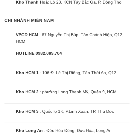
Kho Thanh Hoá
: Lô 23, KCN Tây Bắc Ga, P. Đông Thọ
CHI NHÁNH MIỀN NAM
Bếp điện từ Sevilla SV-M21S
VPGD HCM
: 67 Nguyễn Thị Búp, Tân Chánh Hiệp, Q12,
HCM
HOTLINE 0982.069.704
Kho HCM 1
: 106 Đ. Lê Thị Riêng, Tân Thới An, Q12
Kho HCM 2
: phường Long Thạnh Mỹ, Quận 9, HCM
Kho HCM 3
: Quốc lộ 1K, P.Linh Xuân, TP. Thủ Đức
Bếp điện từ Sevilla SV-T70D
Kho Long An
: Đức Hòa Đông, Đức Hòa, Long An