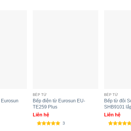
0°,90°C
 và hoạt động tiếp
ng
BẾP TỪ
BẾP TỪ
u Eurosun
Bếp điện từ Eurosun EU-
Bếp từ đôi 
TE259 Plus
SHB9101 lắ
Liên hệ
Liên hệ
3
5.00
3
trên 5
5.00
2
trên 5