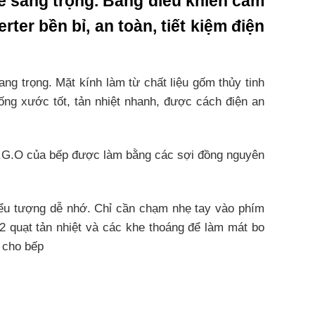
ế sang trọng. Bảng điều khiển cảm
ter bền bỉ, an toàn, tiết kiệm điện
g trọng. Mặt kính làm từ chất liệu gốm thủy tinh
hống xước tốt, tản nhiệt nhanh, được cách điện an
 E.G.O của bếp được làm bằng các sợi đồng nguyên
iểu tượng dễ nhớ. Chỉ cần chạm nhẹ tay vào phím
2 quạt tản nhiệt và các khe thoáng để làm mát bo
ọ cho bếp
nhất là với những gia đình