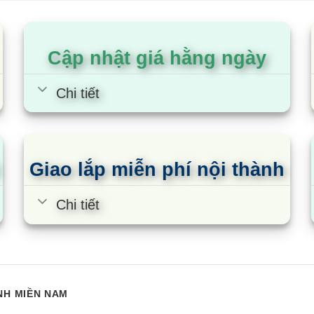
dựa trên
dựa trên
đánh giá
đánh giá
ừ Malloca MH-03IRB
Bếp từ hồng ngoại Lorca LCE-
B
Cập nhật giá hằng ngày
ấu
806
3
Chi tiết
Giao lắp miễn phí nội thành
Chi tiết
NH MIỀN NAM