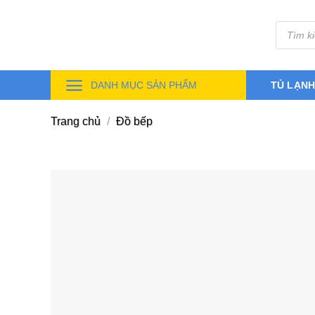
Skip
Tìm
to
kiếm
sản
content
phẩm
DANH MỤC SẢN PHẨM
TỦ LẠN
Trang chủ
/
Đồ bếp