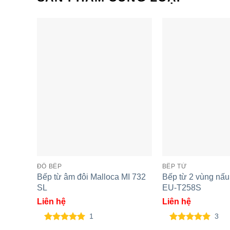
Tính năng Ecook hâm nóng ở mức 70°, 8
Tính năng Stop and Go: tạm dừng (pause)
Công nghệ Inverter tiết kiệm 35% điện nă
Cùng Chủ Đề:
ĐỒ BẾP
BẾP TỪ
Bếp từ âm đôi Malloca MI 732
Bếp từ 2 vùng nấ
SL
EU-T258S
Liên hệ
Liên hệ
1
3
5.00
1
trên 5
5.00
3
trên 5