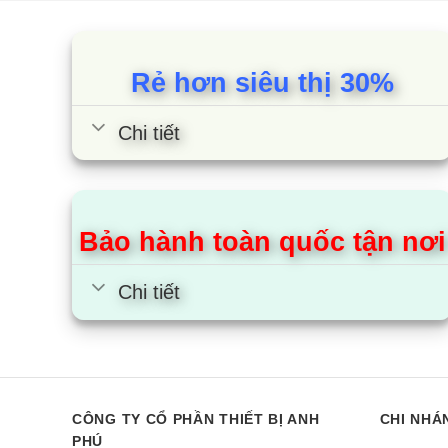
dựa trên
dựa trên
đánh giá
đánh giá
Bếp điện từ Lorca LCE-877
Bếp điện t
Rẻ hơn siêu thị 30%
LB 3 vùng n
Chi tiết
Bảo hành toàn quốc tận nơi
Chi tiết
CÔNG TY CỔ PHẦN THIẾT BỊ ANH
CHI NHÁ
PHÚ