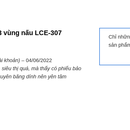
t
ection)
 3 vùng nấu LCE-307
tching off
Chỉ nhữn
sản phẩm 
p
Protection
ài khoản)
–
04/06/2022
 siêu thị quá, mà thấy có phiếu bảo
guyên băng dính nên yên tâm
 tất cả mọi người
t vát cạnh, Germany
c công suất booster
gian hẹn đến 99phút