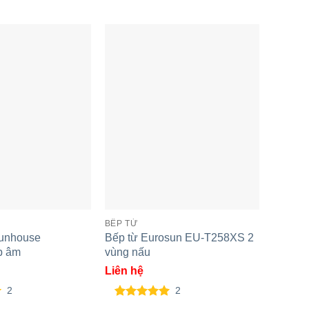
BẾP TỪ
BẾP TỪ
Sunhouse
Bếp từ Eurosun EU-T258XS 2
Bếp đi
p âm
vùng nấu
MMB88
Liên hệ
Liên h
2
2
5.00
2
trên 5
5.00
3
t