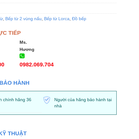
từ
,
Bếp từ 2 vùng nấu
,
Bếp từ Lorca
,
Đồ bếp
ỰC TIẾP
Ms.
Hương
00
0982.069.704
 BẢO HÀNH
h chính hãng 36
Người của hãng bảo hành tại
nhà
KỸ THUẬT