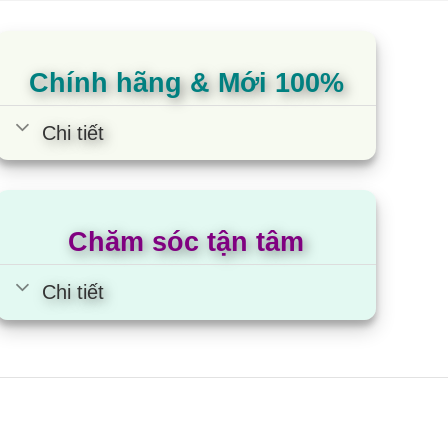
dựa trên
dựa t
đánh giá
đánh 
ếp từ 3 vùng nấu Lorca LCI
Chính hãng & Mới 100%
60
Chi tiết
Chăm sóc tận tâm
Chi tiết