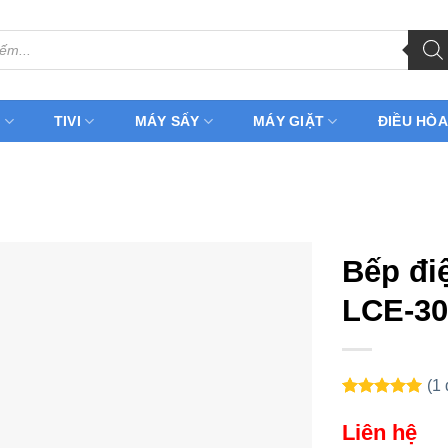
H
TIVI
MÁY SẤY
MÁY GIẶT
ĐIỀU HÒA
Bếp đi
LCE-30
(
1
5.00
1
trên 5
dựa trên
Liên hệ
đánh giá