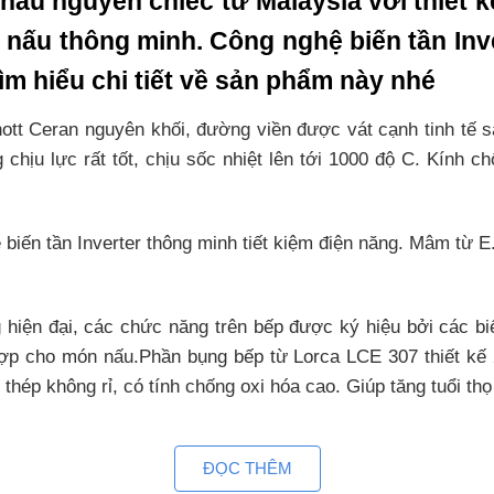
hẩu nguyên chiếc từ Malaysia với thiết k
nấu thông minh. Công nghệ biến tần Inver
ìm hiểu chi tiết về sản phẩm này nhé
tt Ceran nguyên khối, đường viền được vát cạnh tinh tế san
 chịu lực rất tốt, chịu sốc nhiệt lên tới 1000 độ C. Kính c
 biến tần Inverter thông minh tiết kiệm điện năng. Mâm từ
hiện đại, các chức năng trên bếp được ký hiệu bởi các b
hợp cho món nấu.Phần bụng bếp từ Lorca LCE 307 thiết kế 
hép không rỉ, có tính chống oxi hóa cao. Giúp tăng tuổi th
n và gia đình sử dụng yên tâm, 
ĐỌC THÊM