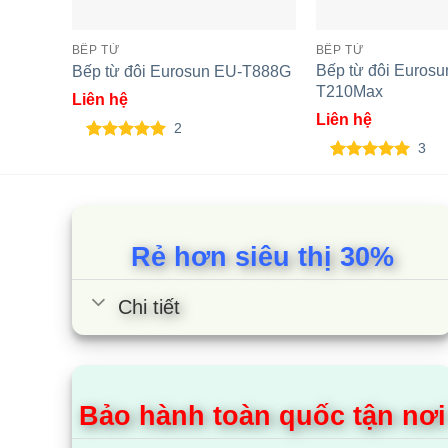
BẾP TỪ
BẾP TỪ
Bếp từ đôi Eurosu
Bếp từ đôi Eurosun EU-T888G
T210Max
Liên hệ
Liên hệ
2
3
5.00
2
trên 5
dựa trên
5.00
3
trên 5
đánh giá
dựa trên
đánh giá
Rẻ hơn siêu thị 30%
Chi tiết
Bảo hành toàn quốc tận nơi