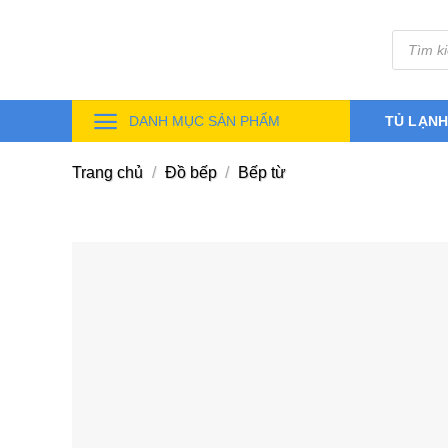
Skip
Tìm
to
kiếm
sản
content
phẩm
DANH MỤC SẢN PHẨM
TỦ LẠN
Trang chủ
/
Đồ bếp
/
Bếp từ