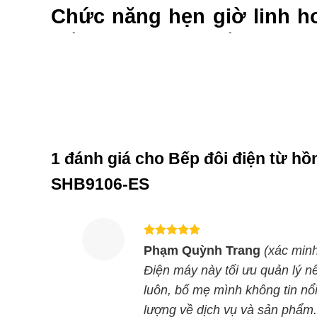
Chức năng hẹn giờ linh h
nấu thích hợp nhất
Mặt bếp bằng kính Schott s
thọ cho bếp
An toàn khi nấu ăn với bế
1 đánh giá cho
Bếp đôi điện từ h
Trang bị khóa bảng điều khiển khi sử dụng để kh
SHB9106-ES
Nhờ đó, quá trình nấu của món ăn không bị ảnh hư
tối ưu
Được xếp
Cùng Chủ Đề:
Phạm Quỳnh Trang
(xác minh
hạng
5
5
sao
Điện máy này tối ưu quản lý nê
luôn, bố mẹ mình không tin nổ
lượng về dịch vụ và sản phẩm.