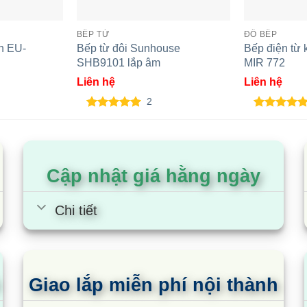
BẾP TỪ
ĐỒ BẾP
n EU-
Bếp từ đôi Sunhouse
Bếp điện từ 
SHB9101 lắp âm
MIR 772
Liên hệ
Liên hệ
2
5.00
2
trên 5
5.00
2
trên 5
dựa trên
dựa trên
đánh giá
đánh giá
Cập nhật giá hằng ngày
Chi tiết
Giao lắp miễn phí nội thành