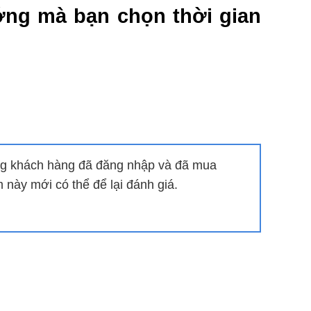
ớng mà bạn chọn thời gian
hế trầy xước giúp tăng tuổi
g khách hàng đã đăng nhập và đã mua
m cũng không thay đổi được các cài đặt trước đó.
này mới có thể để lại đánh giá.
ện khi nóng quá tải giúp kéo dài tuổi thọ cho bếp