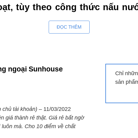
oạt, tùy theo công thức nấu nư
ĐỌC THÊM
áng bóng, chịu nhiệt tốt, hạn c
p từ hồng ngoại
ồng ngoại Sunhouse
Chỉ nhữn
óa toàn bộ bàn phím, người dùng có lỡ tay bấm vào các phí
sản phẩm 
ởng, đảm bảo an toàn cho người nội trợ.Tính năng tự ngắt đi
 chủ tài khoản)
–
11/03/2022
n giá thành rẻ thật. Giá rẻ bất ngờ
i luôn mà. Cho 10 điểm về chất