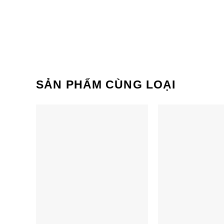
SẢN PHẨM CÙNG LOẠI
Bếp đôi điện từ hồng ngoại
Bếp đôi điệ
Sunhouse SHB9100 Mama
SUNHOUSE 