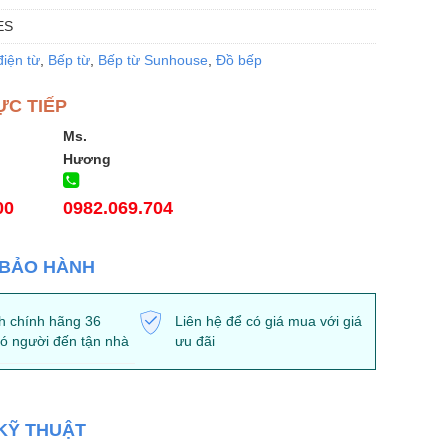
ES
iện từ
,
Bếp từ
,
Bếp từ Sunhouse
,
Đồ bếp
ỰC TIẾP
Ms.
Hương
00
0982.069.704
 BẢO HÀNH
h chính hãng 36
Liên hệ để có giá mua với giá
có người đến tận nhà
ưu đãi
KỸ THUẬT