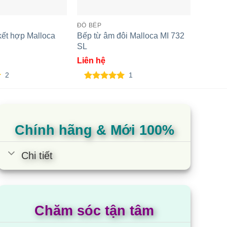
ĐỒ BẾP
BẾP TỪ
kết hợp Malloca
Bếp từ âm đôi Malloca MI 732
Bếp từ
SL
EU-T2
Liên hệ
Liên h
2
1
5.00
1
trên 5
5.00
3
t
dựa trên
dựa t
đánh giá
đánh 
Chính hãng & Mới 100%
Chi tiết
Chăm sóc tận tâm