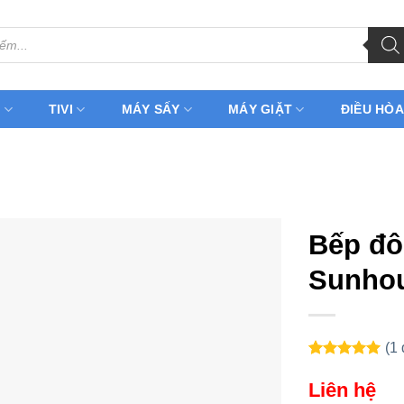
H
TIVI
MÁY SẤY
MÁY GIẶT
ĐIỀU HÒA
Bếp đô
Sunho
(
1
5.00
1
trên 5
dựa trên
Liên hệ
đánh giá